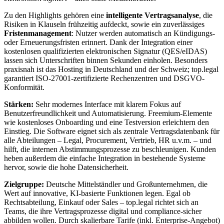
Zu den Highlights gehören eine
intelligente Vertragsanalyse
, die
Risiken in Klauseln frühzeitig aufdeckt, sowie ein zuverlässiges
Fristenmanagement
: Nutzer werden automatisch an Kündigungs-
oder Erneuerungsfristen erinnert. Dank der Integration einer
kostenlosen qualifizierten elektronischen Signatur (QES/eIDAS)
lassen sich Unterschriften binnen Sekunden einholen. Besonders
praxisnah ist das Hosting in Deutschland und der Schweiz; top.legal
garantiert ISO-27001-zertifizierte Rechenzentren und DSGVO-
Konformität.
Stärken:
Sehr modernes Interface mit klarem Fokus auf
Benutzerfreundlichkeit und Automatisierung. Freemium-Elemente
wie kostenloses Onboarding und eine Testversion erleichtern den
Einstieg. Die Software eignet sich als zentrale Vertragsdatenbank für
alle Abteilungen – Legal, Procurement, Vertrieb, HR u.v.m. – und
hilft, die internen Abstimmungsprozesse zu beschleunigen. Kunden
heben außerdem die einfache Integration in bestehende Systeme
hervor, sowie die hohe Datensicherheit.
Zielgruppe:
Deutsche Mittelständler und Großunternehmen, die
Wert auf innovative, KI-basierte Funktionen legen. Egal ob
Rechtsabteilung, Einkauf oder Sales – top.legal richtet sich an
Teams, die ihre Vertragsprozesse digital und compliance-sicher
abbilden wollen. Durch skalierbare Tarife (inkl. Enterprise-Angebot)