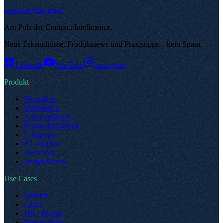
support@top.legal
Am Puls der Contract Intelligence
.
Neue Erkenntnisse, Produktnews und Praxistipps – kein Spam
.
LinkedIn
YouTube
Instagram
Produkt
Verwalten
Verhandeln
Automatisieren
Klauselbibliothek
E-Signatur
KI-Analyse
Dealroom
Integrationen
Use Cases
Vertrieb
Legal
HR / People
Beschaffung