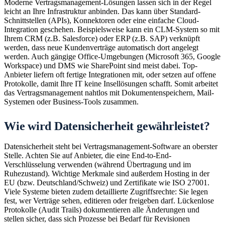
Moderne Vertragsmanagement-Lösungen lassen sich in der Regel
leicht an Ihre Infrastruktur anbinden. Das kann über Standard-
Schnittstellen (APIs), Konnektoren oder eine einfache Cloud-
Integration geschehen. Beispielsweise kann ein CLM-System so mit
Ihrem CRM (z.B. Salesforce) oder ERP (z.B. SAP) verknüpft
werden, dass neue Kundenverträge automatisch dort angelegt
werden. Auch gängige Office-Umgebungen (Microsoft 365, Google
Workspace) und DMS wie SharePoint sind meist dabei. Top-
Anbieter liefern oft fertige Integrationen mit, oder setzen auf offene
Protokolle, damit Ihre IT keine Insellösungen schafft. Somit arbeitet
das Vertragsmanagement nahtlos mit Dokumentenspeichern, Mail-
Systemen oder Business-Tools zusammen.
Wie wird Datensicherheit gewährleistet?
Datensicherheit steht bei Vertragsmanagement-Software an oberster
Stelle. Achten Sie auf Anbieter, die eine End-to-End-
Verschlüsselung verwenden (während Übertragung und im
Ruhezustand). Wichtige Merkmale sind außerdem Hosting in der
EU (bzw. Deutschland/Schweiz) und Zertifikate wie ISO 27001.
Viele Systeme bieten zudem detaillierte Zugriffsrechte: Sie legen
fest, wer Verträge sehen, editieren oder freigeben darf. Lückenlose
Protokolle (Audit Trails) dokumentieren alle Änderungen und
stellen sicher, dass sich Prozesse bei Bedarf für Revisionen