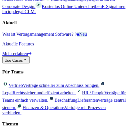
Corporate Design.
Kostenlos Online Unterschreiben
E-Signaturen
im top.legal CLM.
Aktuell
Was ist Vertragsmanagement Software?
Neu
Aktuelle Features
Mehr erfahren
Use Cases
Für Teams
Vertrieb
Verträge schneller zum Abschluss bringen.
Legal
Rechtssicher und effizient arbeiten.
HR / People
Verträge für
Teams einfach verwalten.
Beschaffung
Lieferantenverträge zentral
steuern.
Finanzen & Operations
Verträge mit Prozessen
verbinden.
Themen