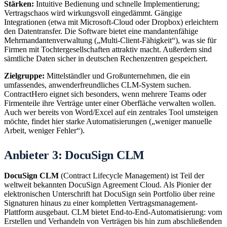
Stärken:
Intuitive Bedienung und schnelle Implementierung;
Vertragschaos wird wirkungsvoll eingedämmt. Gängige
Integrationen (etwa mit Microsoft-Cloud oder Dropbox) erleichtern
den Datentransfer. Die Software bietet eine mandantenfähige
Mehrmandantenverwaltung („Multi-Client-Fähigkeit“), was sie für
Firmen mit Tochtergesellschaften attraktiv macht. Außerdem sind
sämtliche Daten sicher in deutschen Rechenzentren gespeichert.
Zielgruppe:
Mittelständler und Großunternehmen, die ein
umfassendes, anwenderfreundliches CLM-System suchen.
ContractHero eignet sich besonders, wenn mehrere Teams oder
Firmenteile ihre Verträge unter einer Oberfläche verwalten wollen.
Auch wer bereits von Word/Excel auf ein zentrales Tool umsteigen
möchte, findet hier starke Automatisierungen („weniger manuelle
Arbeit, weniger Fehler“).
Anbieter 3: DocuSign CLM
DocuSign CLM
(Contract Lifecycle Management) ist Teil der
weltweit bekannten DocuSign Agreement Cloud. Als Pionier der
elektronischen Unterschrift hat DocuSign sein Portfolio über reine
Signaturen hinaus zu einer kompletten Vertragsmanagement-
Plattform ausgebaut. CLM bietet End-to-End-Automatisierung: vom
Erstellen und Verhandeln von Verträgen bis hin zum abschließenden