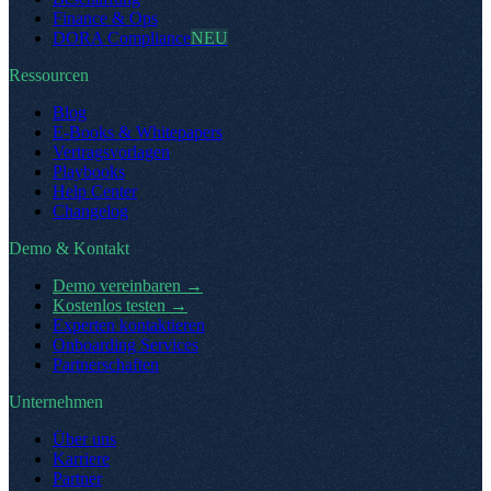
Finance & Ops
DORA Compliance
NEU
Ressourcen
Blog
E-Books & Whitepapers
Vertragsvorlagen
Playbooks
Help Center
Changelog
Demo & Kontakt
Demo vereinbaren
→
Kostenlos testen
→
Experten kontaktieren
Onboarding Services
Partnerschaften
Unternehmen
Über uns
Karriere
Partner