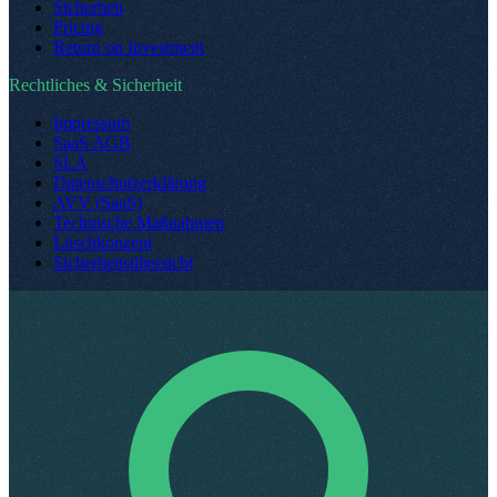
Sicherheit
Pricing
Return on Investment
Rechtliches & Sicherheit
Impressum
SaaS AGB
SLA
Datenschutzerklärung
AVV (SaaS)
Technische Maßnahmen
Löschkonzept
Sicherheitsübersicht