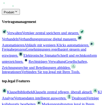
Produkt
Vertragsmanagement
Verwalten
Verträge zentral speichern und steuern.
Verhandeln
Verhandlungsprozesse digital managen.
Automatisieren
Abläufe mit wenigen Klicks automatisieren.
Freigabeprozess
Genehmigungen regelbasiert steuern und
erzwingen.
Elektronische Signatur
Schnell und rechtskonform
unterzeichnen.
Rechtsträger-Verwaltung
Gesellschaften,
Zeichnungsrechte und Beteiligungen abbilden.
Integrationen
Verbinden Sie top.legal mit Ihren Tools.
top.legal Features
Klauselbibliothek
Klauseln zentral pflegen, überall aktuell.
KI
Analyse
Vertragsdaten intelligent auswerten.
Dealroom
Verträge
kollaborativ bearbeiten.
Markengestaltung
top.legal in Ihrem