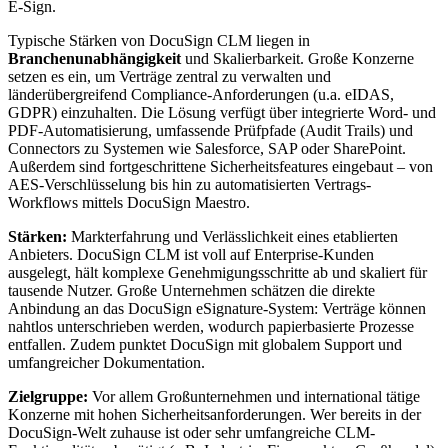
E-Sign.
Typische Stärken von DocuSign CLM liegen in
Branchenunabhängigkeit
und Skalierbarkeit. Große Konzerne
setzen es ein, um Verträge zentral zu verwalten und
länderübergreifend Compliance-Anforderungen (u.a. eIDAS,
GDPR) einzuhalten. Die Lösung verfügt über integrierte Word- und
PDF-Automatisierung, umfassende Prüfpfade (Audit Trails) und
Connectors zu Systemen wie Salesforce, SAP oder SharePoint.
Außerdem sind fortgeschrittene Sicherheitsfeatures eingebaut – von
AES-Verschlüsselung bis hin zu automatisierten Vertrags-
Workflows mittels DocuSign Maestro.
Stärken:
Markterfahrung und Verlässlichkeit eines etablierten
Anbieters. DocuSign CLM ist voll auf Enterprise-Kunden
ausgelegt, hält komplexe Genehmigungsschritte ab und skaliert für
tausende Nutzer. Große Unternehmen schätzen die direkte
Anbindung an das DocuSign eSignature-System: Verträge können
nahtlos unterschrieben werden, wodurch papierbasierte Prozesse
entfallen. Zudem punktet DocuSign mit globalem Support und
umfangreicher Dokumentation.
Zielgruppe:
Vor allem Großunternehmen und international tätige
Konzerne mit hohen Sicherheitsanforderungen. Wer bereits in der
DocuSign-Welt zuhause ist oder sehr umfangreiche CLM-