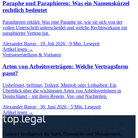
Paraphe und Paraphieren: Was ein Namenskürzel
rechtlich bedeutet
Paraphieren erklärt: Was eine Paraphe ist, wie sie sich von der
vollen Unterschrift unterscheidet und welche Rechtswirkung ein
paraphierter Vertrag hat.
Alexander Baron
·
19. Juli 2026
·
9
Min. Lesezeit
Artikel lesen →
Vertragserstellung & Vorlagen
Arten von Arbeitsverträgen: Welche Vertragsform
passt?
Unbefristet, befristet, Teilzeit, Minijob oder Leiharbeit: Ein
Überblick über die wichtigsten Arten von Arbeitsverträgen in
Deutschland – mit ihren Regeln, Vor- und Nachteilen.
Alexander Baron
·
30. Juni 2026
·
5
Min. Lesezeit
Artikel lesen →
Contract Intelligence für Sales, Operations und Management
.