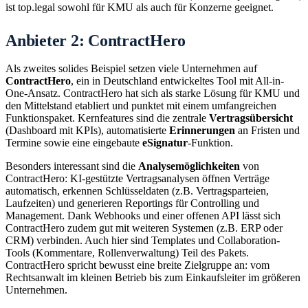
ist top.legal sowohl für KMU als auch für Konzerne geeignet.
Anbieter 2: ContractHero
Als zweites solides Beispiel setzen viele Unternehmen auf
ContractHero
, ein in Deutschland entwickeltes Tool mit All-in-
One-Ansatz. ContractHero hat sich als starke Lösung für KMU und
den Mittelstand etabliert und punktet mit einem umfangreichen
Funktionspaket. Kernfeatures sind die zentrale
Vertragsübersicht
(Dashboard mit KPIs), automatisierte
Erinnerungen
an Fristen und
Termine sowie eine eingebaute
eSignatur
-Funktion.
Besonders interessant sind die
Analysemöglichkeiten
von
ContractHero: KI-gestützte Vertragsanalysen öffnen Verträge
automatisch, erkennen Schlüsseldaten (z.B. Vertragsparteien,
Laufzeiten) und generieren Reportings für Controlling und
Management. Dank Webhooks und einer offenen API lässt sich
ContractHero zudem gut mit weiteren Systemen (z.B. ERP oder
CRM) verbinden. Auch hier sind Templates und Collaboration-
Tools (Kommentare, Rollenverwaltung) Teil des Pakets.
ContractHero spricht bewusst eine breite Zielgruppe an: vom
Rechtsanwalt im kleinen Betrieb bis zum Einkaufsleiter im größeren
Unternehmen.