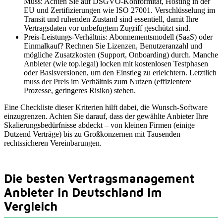
Muss: Achten Sie auf DSGVO-Konformität, Hosting in der
EU und Zertifizierungen wie ISO 27001. Verschlüsselung im
Transit und ruhenden Zustand sind essentiell, damit Ihre
Vertragsdaten vor unbefugtem Zugriff geschützt sind.
Preis-Leistungs-Verhältnis: Abonnementsmodell (SaaS) oder
Einmalkauf? Rechnen Sie Lizenzen, Benutzeranzahl und
mögliche Zusatzkosten (Support, Onboarding) durch. Manche
Anbieter (wie top.legal) locken mit kostenlosen Testphasen
oder Basisversionen, um den Einstieg zu erleichtern. Letztlich
muss der Preis im Verhältnis zum Nutzen (effizientere
Prozesse, geringeres Risiko) stehen.
Eine Checkliste dieser Kriterien hilft dabei, die Wunsch-Software
einzugrenzen. Achten Sie darauf, dass der gewählte Anbieter Ihre
Skalierungsbedürfnisse abdeckt – von kleinen Firmen (einige
Dutzend Verträge) bis zu Großkonzernen mit Tausenden
rechtssicheren Vereinbarungen.
Die besten Vertragsmanagement
Anbieter in Deutschland im
Vergleich