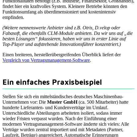
Funktionalitäten benötigt (z.B. Industrie, Finanzsektor, Großhandel),
findet hier ein kraftvolles System. Kleinere Betriebe könnten den
Funktionsumfang als überdimensioniert und kostenintensiv
empfinden.
(Weitere nennenswerte Anbieter sind z.B. Otris, D.velop oder
Fabasoft, die ebenfalls CLM-Module anbieten. Da wir uns auf „die
besten Lösungen“ fokussieren, haben wir uns in erster Linie auf
Top-Player und aufstrebende Innovationsführer konzentriert.)
Einen breiteren, herstellerübergreifenden Überblick liefert der
Vergleich von Vertragsmanagement-Software
.
Ein einfaches Praxisbeispiel
Stellen Sie sich ein mittelständisches deutsches Maschinenbau-
Unternehmen vor: Die
Muster GmbH
(ca. 500 Mitarbeiter) hatte
hunderte Lieferanten- und Kundenverträge im Umlauf.
Unterschiedliche Abteilungen arbeiteten isoliert, sodass immer
wieder Fristen verpasst wurden. Nach der Einführung einer
modernen Vertragsmanagement-Software änderte sich vieles: Alle
Verträge wurden zentral importiert und mit Metadaten (Partner,
Laufzeit, Beträge) angereichert. Automatische Erinnerungen