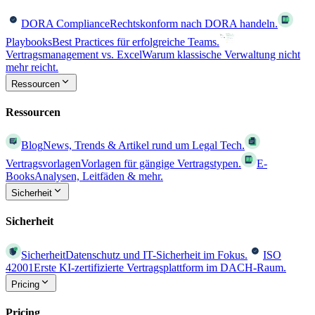
DORA Compliance
Rechtskonform nach DORA handeln.
Playbooks
Best Practices für erfolgreiche Teams.
Vertragsmanagement vs. Excel
Warum klassische Verwaltung nicht
mehr reicht.
Ressourcen
Ressourcen
Blog
News, Trends & Artikel rund um Legal Tech.
Vertragsvorlagen
Vorlagen für gängige Vertragstypen.
E-
Books
Analysen, Leitfäden & mehr.
Sicherheit
Sicherheit
Sicherheit
Datenschutz und IT-Sicherheit im Fokus.
ISO
42001
Erste KI-zertifizierte Vertragsplattform im DACH-Raum.
Pricing
Pricing