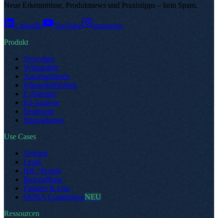
Neue Erkenntnisse, Produktnews und Praxistipps – kein Spam
.
LinkedIn
YouTube
Instagram
Produkt
Verwalten
Verhandeln
Automatisieren
Klauselbibliothek
E-Signatur
KI-Analyse
Dealroom
Integrationen
Use Cases
Vertrieb
Legal
HR / People
Beschaffung
Finance & Ops
DORA Compliance
NEU
Ressourcen