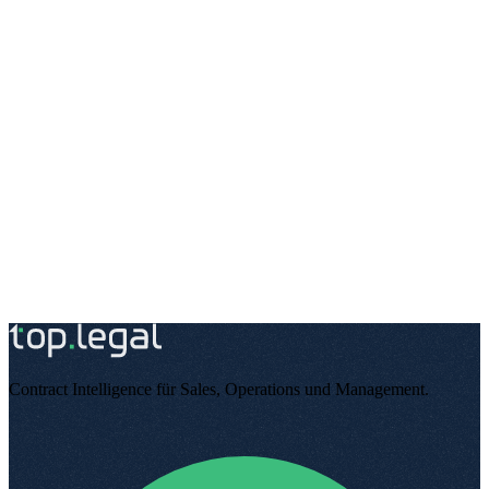
Contract Intelligence für Sales, Operations und Management
.