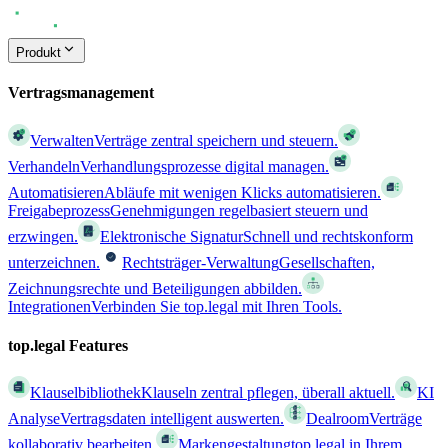
Produkt
Vertragsmanagement
Verwalten
Verträge zentral speichern und steuern.
Verhandeln
Verhandlungsprozesse digital managen.
Automatisieren
Abläufe mit wenigen Klicks automatisieren.
Freigabeprozess
Genehmigungen regelbasiert steuern und
erzwingen.
Elektronische Signatur
Schnell und rechtskonform
unterzeichnen.
Rechtsträger-Verwaltung
Gesellschaften,
Zeichnungsrechte und Beteiligungen abbilden.
Integrationen
Verbinden Sie top.legal mit Ihren Tools.
top.legal Features
Klauselbibliothek
Klauseln zentral pflegen, überall aktuell.
KI
Analyse
Vertragsdaten intelligent auswerten.
Dealroom
Verträge
kollaborativ bearbeiten.
Markengestaltung
top.legal in Ihrem