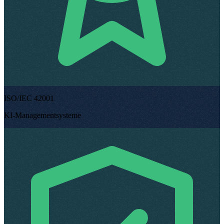
ISO/IEC 42001
KI-Managementsysteme