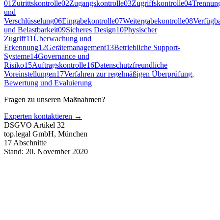
01
Zutrittskontrolle
02
Zugangskontrolle
03
Zugriffskontrolle
04
Trennung
und
Verschlüsselung
06
Eingabekontrolle
07
Weitergabekontrolle
08
Verfügba
und Belastbarkeit
09
Sicheres Design
10
Physischer
Zugriff
11
Überwachung und
Erkennung
12
Gerätemanagement
13
Betriebliche Support-
Systeme
14
Governance und
Risiko
15
Auftragskontrolle
16
Datenschutzfreundliche
Voreinstellungen
17
Verfahren zur regelmäßigen Überprüfung,
Bewertung und Evaluierung
Fragen zu unseren Maßnahmen?
Experten kontaktieren →
DSGVO Artikel 32
top.legal GmbH, München
17 Abschnitte
Stand: 20. November 2020