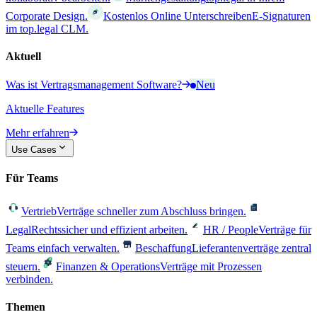
Corporate Design.
Kostenlos Online Unterschreiben
E-Signaturen
im top.legal CLM.
Aktuell
Was ist Vertragsmanagement Software?
Neu
Aktuelle Features
Mehr erfahren
Use Cases
Für Teams
Vertrieb
Verträge schneller zum Abschluss bringen.
Legal
Rechtssicher und effizient arbeiten.
HR / People
Verträge für
Teams einfach verwalten.
Beschaffung
Lieferantenverträge zentral
steuern.
Finanzen & Operations
Verträge mit Prozessen
verbinden.
Themen