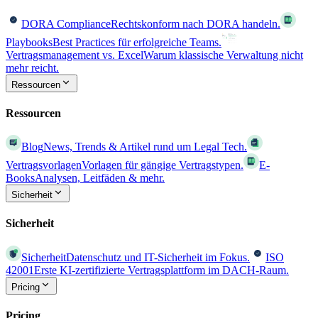
DORA Compliance
Rechtskonform nach DORA handeln.
Playbooks
Best Practices für erfolgreiche Teams.
Vertragsmanagement vs. Excel
Warum klassische Verwaltung nicht
mehr reicht.
Ressourcen
Ressourcen
Blog
News, Trends & Artikel rund um Legal Tech.
Vertragsvorlagen
Vorlagen für gängige Vertragstypen.
E-
Books
Analysen, Leitfäden & mehr.
Sicherheit
Sicherheit
Sicherheit
Datenschutz und IT-Sicherheit im Fokus.
ISO
42001
Erste KI-zertifizierte Vertragsplattform im DACH-Raum.
Pricing
Pricing