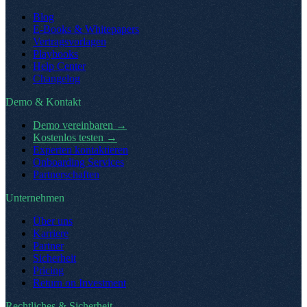
Blog
E-Books & Whitepapers
Vertragsvorlagen
Playbooks
Help Center
Changelog
Demo & Kontakt
Demo vereinbaren
→
Kostenlos testen
→
Experten kontaktieren
Onboarding Services
Partnerschaften
Unternehmen
Über uns
Karriere
Partner
Sicherheit
Pricing
Return on Investment
Rechtliches & Sicherheit