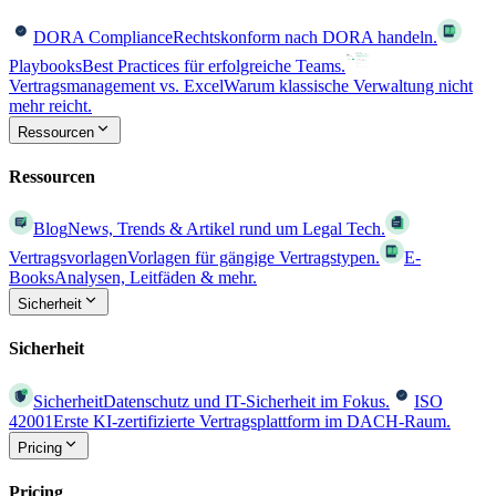
DORA Compliance
Rechtskonform nach DORA handeln.
Playbooks
Best Practices für erfolgreiche Teams.
Vertragsmanagement vs. Excel
Warum klassische Verwaltung nicht
mehr reicht.
Ressourcen
Ressourcen
Blog
News, Trends & Artikel rund um Legal Tech.
Vertragsvorlagen
Vorlagen für gängige Vertragstypen.
E-
Books
Analysen, Leitfäden & mehr.
Sicherheit
Sicherheit
Sicherheit
Datenschutz und IT-Sicherheit im Fokus.
ISO
42001
Erste KI-zertifizierte Vertragsplattform im DACH-Raum.
Pricing
Pricing