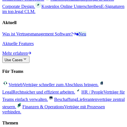
Corporate Design.
Kostenlos Online Unterschreiben
E-Signaturen
im top.legal CLM.
Aktuell
Was ist Vertragsmanagement Software?
Neu
Aktuelle Features
Mehr erfahren
Use Cases
Für Teams
Vertrieb
Verträge schneller zum Abschluss bringen.
Legal
Rechtssicher und effizient arbeiten.
HR / People
Verträge für
Teams einfach verwalten.
Beschaffung
Lieferantenverträge zentral
steuern.
Finanzen & Operations
Verträge mit Prozessen
verbinden.
Themen