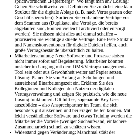
sprichwörtlichen „Papierbergs“. Wo fängt man an? Lösung:
Gehen Sie schrittweise vor. Definieren Sie zunächst eine klare
Struktur für die digitale Ablage (z. B. nach Vertragsarten oder
Geschäftsbereichen). Sortieren Sie vorhandene Verträge vor
dem Scannen aus (Duplikate, alte Verträge, die bereits
abgelaufen sind, können vielleicht archiviert oder entsorgt
werden). Sie müssen nicht alles auf einmal schaffen –
priorisieren Sie wichtige aktuelle Verträge. Eine feste Struktur
und Namenskonventionen für digitale Dateien helfen, auch
große Vertragsbestände übersichtlich zu halten.
Mitarbeiterschulung: Neue Software und Prozesse stoßen
nicht immer sofort auf Begeisterung. Mitarbeiter könnten
unsicher im Umgang mit dem DMS/Vertragsmanagement-
Tool sein oder aus Gewohnheit weiter auf Papier setzen.
Lösung: Planen Sie von Anfang an Schulungen und
ausreichend Einarbeitungszeit ein. Erklären Sie den
Kolleginnen und Kollegen den Nutzen der digitalen
Vertragsverwaltung und zeigen Sie praktisch, wie die neue
Lösung funktioniert. Oft hilft es, sogenannte Key User
auszubilden – also Ansprechpartner im Team, die sich
besonders gut auskennen und bei Fragen helfen können. Mit
leicht verständlicher Software und etwas Training werden die
Mitarbeiter die Vorteile (weniger Suchaufwand, einfachere
Zusammenarbeit) schnell zu schätzen wissen.
Widerstand gegen Veränderung: Manchmal stößt der