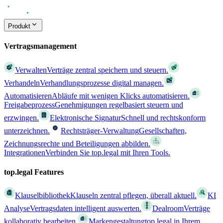
Produkt
Vertragsmanagement
Verwalten
Verträge zentral speichern und steuern.
Verhandeln
Verhandlungsprozesse digital managen.
Automatisieren
Abläufe mit wenigen Klicks automatisieren.
Freigabeprozess
Genehmigungen regelbasiert steuern und
erzwingen.
Elektronische Signatur
Schnell und rechtskonform
unterzeichnen.
Rechtsträger-Verwaltung
Gesellschaften,
Zeichnungsrechte und Beteiligungen abbilden.
Integrationen
Verbinden Sie top.legal mit Ihren Tools.
top.legal Features
Klauselbibliothek
Klauseln zentral pflegen, überall aktuell.
KI
Analyse
Vertragsdaten intelligent auswerten.
Dealroom
Verträge
kollaborativ bearbeiten.
Markengestaltung
top.legal in Ihrem