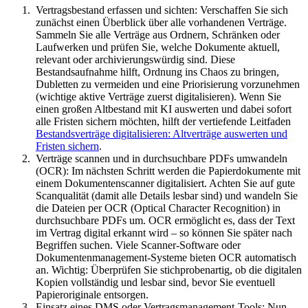
Vertragsbestand erfassen und sichten: Verschaffen Sie sich
zunächst einen Überblick über alle vorhandenen Verträge.
Sammeln Sie alle Verträge aus Ordnern, Schränken oder
Laufwerken und prüfen Sie, welche Dokumente aktuell,
relevant oder archivierungswürdig sind. Diese
Bestandsaufnahme hilft, Ordnung ins Chaos zu bringen,
Dubletten zu vermeiden und eine Priorisierung vorzunehmen
(wichtige aktive Verträge zuerst digitalisieren). Wenn Sie
einen großen Altbestand mit KI auswerten und dabei sofort
alle Fristen sichern möchten, hilft der vertiefende Leitfaden
Bestandsverträge digitalisieren: Altverträge auswerten und
Fristen sichern
.
Verträge scannen und in durchsuchbare PDFs umwandeln
(OCR): Im nächsten Schritt werden die Papierdokumente mit
einem Dokumentenscanner digitalisiert. Achten Sie auf gute
Scanqualität (damit alle Details lesbar sind) und wandeln Sie
die Dateien per OCR (Optical Character Recognition) in
durchsuchbare PDFs um. OCR ermöglicht es, dass der Text
im Vertrag digital erkannt wird – so können Sie später nach
Begriffen suchen. Viele Scanner-Software oder
Dokumentenmanagement-Systeme bieten OCR automatisch
an. Wichtig: Überprüfen Sie stichprobenartig, ob die digitalen
Kopien vollständig und lesbar sind, bevor Sie eventuell
Papieroriginale entsorgen.
Einsatz eines DMS oder Vertragsmanagement-Tools: Nun