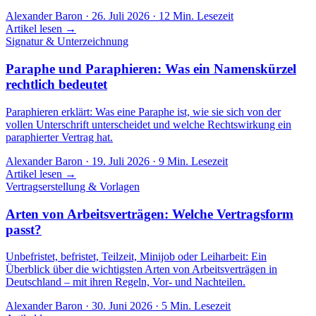
Alexander Baron
·
26. Juli 2026
·
12
Min. Lesezeit
Artikel lesen →
Signatur & Unterzeichnung
Paraphe und Paraphieren: Was ein Namenskürzel
rechtlich bedeutet
Paraphieren erklärt: Was eine Paraphe ist, wie sie sich von der
vollen Unterschrift unterscheidet und welche Rechtswirkung ein
paraphierter Vertrag hat.
Alexander Baron
·
19. Juli 2026
·
9
Min. Lesezeit
Artikel lesen →
Vertragserstellung & Vorlagen
Arten von Arbeitsverträgen: Welche Vertragsform
passt?
Unbefristet, befristet, Teilzeit, Minijob oder Leiharbeit: Ein
Überblick über die wichtigsten Arten von Arbeitsverträgen in
Deutschland – mit ihren Regeln, Vor- und Nachteilen.
Alexander Baron
·
30. Juni 2026
·
5
Min. Lesezeit