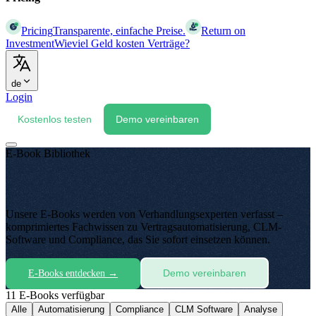
Pricing
Transparente, einfache Preise.
Return on
Investment
Wieviel Geld kosten Verträge?
de
Login
Kostenlos testen
Demo vereinbaren
E-Book Bibliothek
Unsere E-Books werden von Verhandlungsexperten verfasst –
komprimiertes Fachwissen zu Vertragsautomatisierung, CLM-
Software und Compliance, das Sie sofort einsetzen können
.
Demo vereinbaren
E-Books entdecken
→
11 E-Books verfügbar
Alle
Automatisierung
Compliance
CLM Software
Analyse