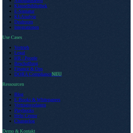
Automatisieren
Klauselbibliothek
E-Signatur
KI-Analyse
Dealroom
Integrationen
Use Cases
Vertrieb
Legal
HR / People
Beschaffung
Finance & Ops
DORA Compliance
NEU
Ressourcen
Blog
E-Books & Whitepapers
Vertragsvorlagen
Playbooks
Help Center
Changelog
Demo & Kontakt