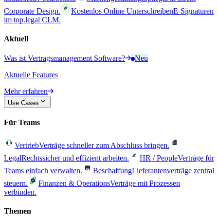
Corporate Design.
Kostenlos Online Unterschreiben
E-Signaturen
im top.legal CLM.
Aktuell
Was ist Vertragsmanagement Software?
Neu
Aktuelle Features
Mehr erfahren
Use Cases
Für Teams
Vertrieb
Verträge schneller zum Abschluss bringen.
Legal
Rechtssicher und effizient arbeiten.
HR / People
Verträge für
Teams einfach verwalten.
Beschaffung
Lieferantenverträge zentral
steuern.
Finanzen & Operations
Verträge mit Prozessen
verbinden.
Themen