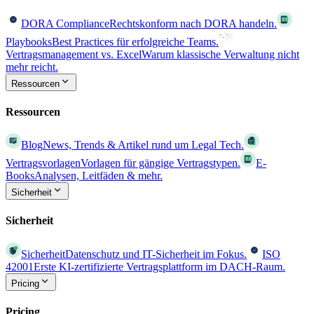
DORA Compliance
Rechtskonform nach DORA handeln.
Playbooks
Best Practices für erfolgreiche Teams.
Vertragsmanagement vs. Excel
Warum klassische Verwaltung nicht
mehr reicht.
Ressourcen
Ressourcen
Blog
News, Trends & Artikel rund um Legal Tech.
Vertragsvorlagen
Vorlagen für gängige Vertragstypen.
E-
Books
Analysen, Leitfäden & mehr.
Sicherheit
Sicherheit
Sicherheit
Datenschutz und IT-Sicherheit im Fokus.
ISO
42001
Erste KI-zertifizierte Vertragsplattform im DACH-Raum.
Pricing
Pricing