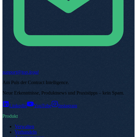
support@top.legal
Am Puls der Contract Intelligence
.
Neue Erkenntnisse, Produktnews und Praxistipps – kein Spam
.
LinkedIn
YouTube
Instagram
Produkt
Verwalten
Verhandeln