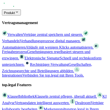
Produkt
Vertragsmanagement
Verwalten
Verträge zentral speichern und steuern.
Verhandeln
Verhandlungsprozesse digital managen.
Automatisieren
Abläufe mit wenigen Klicks automatisieren.
Freigabeprozess
Genehmigungen regelbasiert steuern und
erzwingen.
Elektronische Signatur
Schnell und rechtskonform
unterzeichnen.
Rechtsträger-Verwaltung
Gesellschaften,
Zeichnungsrechte und Beteiligungen abbilden.
Integrationen
Verbinden Sie top.legal mit Ihren Tools.
top.legal Features
Klauselbibliothek
Klauseln zentral pflegen, überall aktuell.
KI
Analyse
Vertragsdaten intelligent auswerten.
Dealroom
Verträge
kollaborativ bearbeiten.
Markengestaltung
top.legal in Ihrem