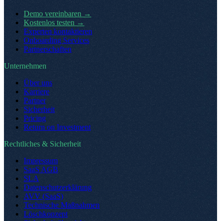
Demo vereinbaren
→
Kostenlos testen
→
Experten kontaktieren
Onboarding Services
Partnerschaften
Unternehmen
Über uns
Karriere
Partner
Sicherheit
Pricing
Return on Investment
Rechtliches & Sicherheit
Impressum
SaaS AGB
SLA
Datenschutzerklärung
AVV (SaaS)
Technische Maßnahmen
Löschkonzept