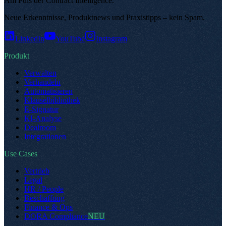
Am Puls der Contract Intelligence
.
Neue Erkenntnisse, Produktnews und Praxistipps – kein Spam
.
LinkedIn
YouTube
Instagram
Produkt
Verwalten
Verhandeln
Automatisieren
Klauselbibliothek
E-Signatur
KI-Analyse
Dealroom
Integrationen
Use Cases
Vertrieb
Legal
HR / People
Beschaffung
Finance & Ops
DORA Compliance
NEU