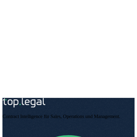
Annual review · Legal: Dr Meyer
In 28 days
Review
NDA – Bluewave AG
Renewal of 12 months proposed
In 45 days
Renegotiate
Alle Alerts verwalten →
Export als Kalender
Endlich
Demo vereinbaren
Kostenlos testen
Contract Intelligence für Sales, Operations und Management
.