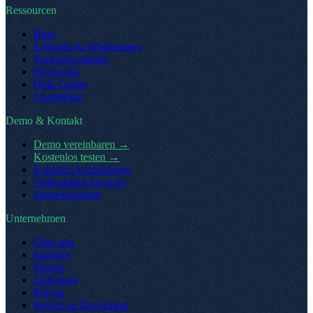
Ressourcen
Blog
E-Books & Whitepapers
Vertragsvorlagen
Playbooks
Help Center
Changelog
Demo & Kontakt
Demo vereinbaren
→
Kostenlos testen
→
Experten kontaktieren
Onboarding Services
Partnerschaften
Unternehmen
Über uns
Karriere
Partner
Sicherheit
Pricing
Return on Investment