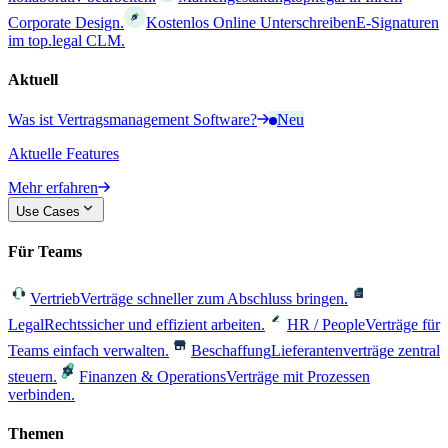
Corporate Design.
Kostenlos Online Unterschreiben
E-Signaturen
im top.legal CLM.
Aktuell
Was ist Vertragsmanagement Software?
Neu
Aktuelle Features
Mehr erfahren
Use Cases
Für Teams
Vertrieb
Verträge schneller zum Abschluss bringen.
Legal
Rechtssicher und effizient arbeiten.
HR / People
Verträge für
Teams einfach verwalten.
Beschaffung
Lieferantenverträge zentral
steuern.
Finanzen & Operations
Verträge mit Prozessen
verbinden.
Themen