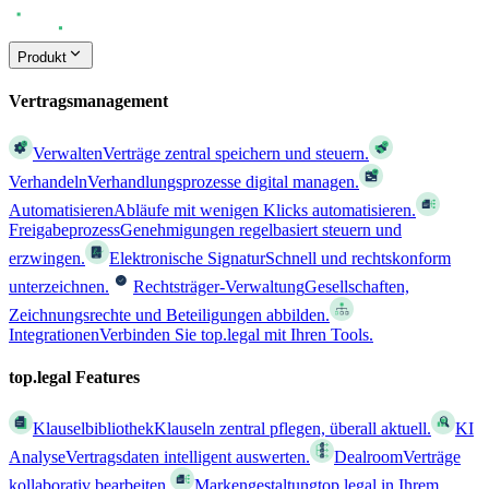
Produkt
Vertragsmanagement
Verwalten
Verträge zentral speichern und steuern.
Verhandeln
Verhandlungsprozesse digital managen.
Automatisieren
Abläufe mit wenigen Klicks automatisieren.
Freigabeprozess
Genehmigungen regelbasiert steuern und
erzwingen.
Elektronische Signatur
Schnell und rechtskonform
unterzeichnen.
Rechtsträger-Verwaltung
Gesellschaften,
Zeichnungsrechte und Beteiligungen abbilden.
Integrationen
Verbinden Sie top.legal mit Ihren Tools.
top.legal Features
Klauselbibliothek
Klauseln zentral pflegen, überall aktuell.
KI
Analyse
Vertragsdaten intelligent auswerten.
Dealroom
Verträge
kollaborativ bearbeiten.
Markengestaltung
top.legal in Ihrem