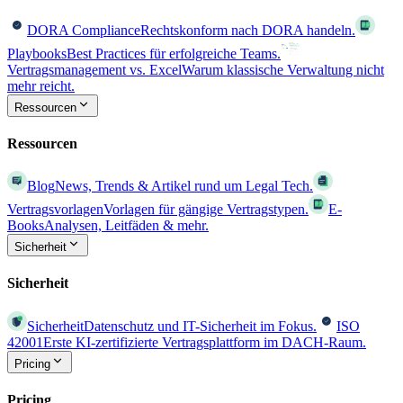
DORA Compliance
Rechtskonform nach DORA handeln.
Playbooks
Best Practices für erfolgreiche Teams.
Vertragsmanagement vs. Excel
Warum klassische Verwaltung nicht
mehr reicht.
Ressourcen
Ressourcen
Blog
News, Trends & Artikel rund um Legal Tech.
Vertragsvorlagen
Vorlagen für gängige Vertragstypen.
E-
Books
Analysen, Leitfäden & mehr.
Sicherheit
Sicherheit
Sicherheit
Datenschutz und IT-Sicherheit im Fokus.
ISO
42001
Erste KI-zertifizierte Vertragsplattform im DACH-Raum.
Pricing
Pricing