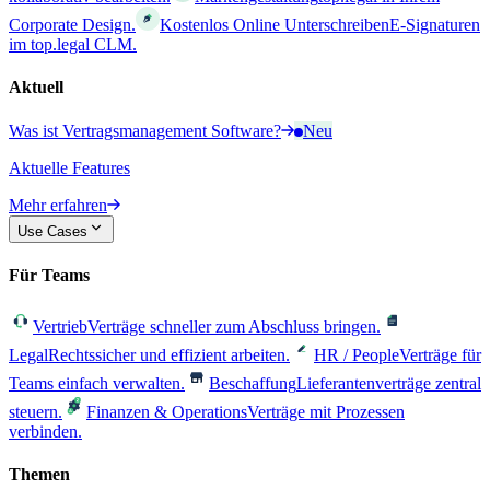
Corporate Design.
Kostenlos Online Unterschreiben
E-Signaturen
im top.legal CLM.
Aktuell
Was ist Vertragsmanagement Software?
Neu
Aktuelle Features
Mehr erfahren
Use Cases
Für Teams
Vertrieb
Verträge schneller zum Abschluss bringen.
Legal
Rechtssicher und effizient arbeiten.
HR / People
Verträge für
Teams einfach verwalten.
Beschaffung
Lieferantenverträge zentral
steuern.
Finanzen & Operations
Verträge mit Prozessen
verbinden.
Themen