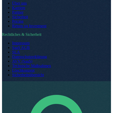
Über uns
Karriere
Partner
Sicherheit
Pricing
Return on Investment
Rechtliches & Sicherheit
Impressum
SaaS AGB
SLA
Datenschutzerklärung
AVV (SaaS)
Technische Maßnahmen
Löschkonzept
Sicherheitsübersicht