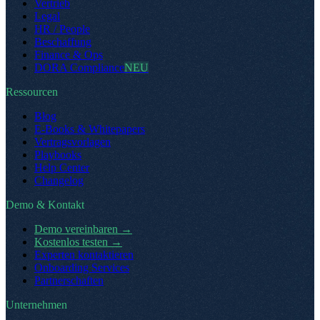
Vertrieb
Legal
HR / People
Beschaffung
Finance & Ops
DORA Compliance
NEU
Ressourcen
Blog
E-Books & Whitepapers
Vertragsvorlagen
Playbooks
Help Center
Changelog
Demo & Kontakt
Demo vereinbaren
→
Kostenlos testen
→
Experten kontaktieren
Onboarding Services
Partnerschaften
Unternehmen