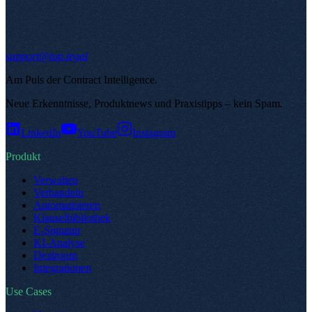
support@top.legal
Am Puls der Contract Intelligence
.
Neue Erkenntnisse, Produktnews und Praxistipps – kein Spam
.
LinkedIn
YouTube
Instagram
Produkt
Verwalten
Verhandeln
Automatisieren
Klauselbibliothek
E-Signatur
KI-Analyse
Dealroom
Integrationen
Use Cases