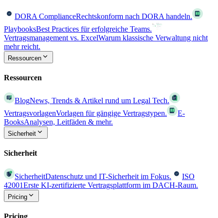
DORA Compliance
Rechtskonform nach DORA handeln.
Playbooks
Best Practices für erfolgreiche Teams.
Vertragsmanagement vs. Excel
Warum klassische Verwaltung nicht
mehr reicht.
Ressourcen
Ressourcen
Blog
News, Trends & Artikel rund um Legal Tech.
Vertragsvorlagen
Vorlagen für gängige Vertragstypen.
E-
Books
Analysen, Leitfäden & mehr.
Sicherheit
Sicherheit
Sicherheit
Datenschutz und IT-Sicherheit im Fokus.
ISO
42001
Erste KI-zertifizierte Vertragsplattform im DACH-Raum.
Pricing
Pricing