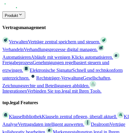
Produkt
Vertragsmanagement
Verwalten
Verträge zentral speichern und steuern.
Verhandeln
Verhandlungsprozesse digital managen.
Automatisieren
Abläufe mit wenigen Klicks automatisieren.
Freigabeprozess
Genehmigungen regelbasiert steuern und
erzwingen.
Elektronische Signatur
Schnell und rechtskonform
unterzeichnen.
Rechtsträger-Verwaltung
Gesellschaften,
Zeichnungsrechte und Beteiligungen abbilden.
Integrationen
Verbinden Sie top.legal mit Ihren Tools.
top.legal Features
Klauselbibliothek
Klauseln zentral pflegen, überall aktuell.
KI
Analyse
Vertragsdaten intelligent auswerten.
Dealroom
Verträge
kollaborativ bearbeiten.
Markengestaltung
top.legal in Ihrem