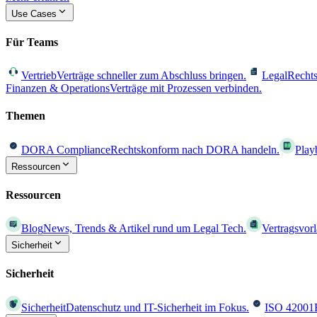
Use Cases
Für Teams
Vertrieb
Verträge schneller zum Abschluss bringen.
Legal
Rechts
Finanzen & Operations
Verträge mit Prozessen verbinden.
Themen
DORA Compliance
Rechtskonform nach DORA handeln.
Play
Ressourcen
Ressourcen
Blog
News, Trends & Artikel rund um Legal Tech.
Vertragsvor
Sicherheit
Sicherheit
Sicherheit
Datenschutz und IT-Sicherheit im Fokus.
ISO 42001