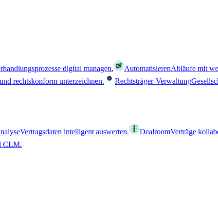
rhandlungsprozesse digital managen.
Automatisieren
Abläufe mit we
 und rechtskonform unterzeichnen.
Rechtsträger-Verwaltung
Gesellsc
nalyse
Vertragsdaten intelligent auswerten.
Dealroom
Verträge kollab
al CLM.