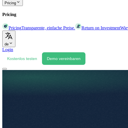
Pricing
Pricing
Pricing
Transparente, einfache Preise.
Return on Investment
Wiev
de
Login
Kostenlos testen
Demo vereinbaren