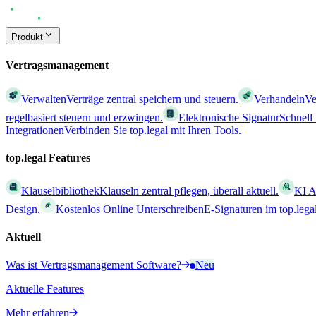
Produkt
Vertragsmanagement
Verwalten
Verträge zentral speichern und steuern.
Verhandeln
Ve
regelbasiert steuern und erzwingen.
Elektronische Signatur
Schnell
Integrationen
Verbinden Sie top.legal mit Ihren Tools.
top.legal Features
Klauselbibliothek
Klauseln zentral pflegen, überall aktuell.
KI A
Design.
Kostenlos Online Unterschreiben
E-Signaturen im top.leg
Aktuell
Was ist Vertragsmanagement Software?
Neu
Aktuelle Features
Mehr erfahren