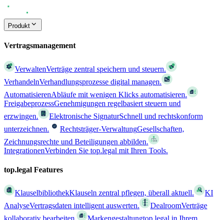
Produkt
Vertragsmanagement
Verwalten
Verträge zentral speichern und steuern.
Verhandeln
Verhandlungsprozesse digital managen.
Automatisieren
Abläufe mit wenigen Klicks automatisieren.
Freigabeprozess
Genehmigungen regelbasiert steuern und
erzwingen.
Elektronische Signatur
Schnell und rechtskonform
unterzeichnen.
Rechtsträger-Verwaltung
Gesellschaften,
Zeichnungsrechte und Beteiligungen abbilden.
Integrationen
Verbinden Sie top.legal mit Ihren Tools.
top.legal Features
Klauselbibliothek
Klauseln zentral pflegen, überall aktuell.
KI
Analyse
Vertragsdaten intelligent auswerten.
Dealroom
Verträge
kollaborativ bearbeiten.
Markengestaltung
top.legal in Ihrem