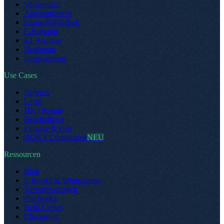
Verhandeln
Automatisieren
Klauselbibliothek
E-Signatur
KI-Analyse
Dealroom
Integrationen
Use Cases
Vertrieb
Legal
HR / People
Beschaffung
Finance & Ops
DORA Compliance
NEU
Ressourcen
Blog
E-Books & Whitepapers
Vertragsvorlagen
Playbooks
Help Center
Changelog