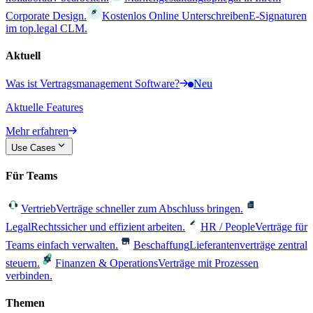
Corporate Design.
Kostenlos Online Unterschreiben
E-Signaturen
im top.legal CLM.
Aktuell
Was ist Vertragsmanagement Software?
Neu
Aktuelle Features
Mehr erfahren
Use Cases
Für Teams
Vertrieb
Verträge schneller zum Abschluss bringen.
Legal
Rechtssicher und effizient arbeiten.
HR / People
Verträge für
Teams einfach verwalten.
Beschaffung
Lieferantenverträge zentral
steuern.
Finanzen & Operations
Verträge mit Prozessen
verbinden.
Themen