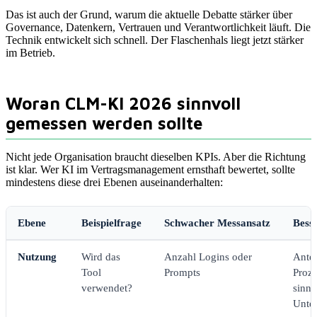
Das ist auch der Grund, warum die aktuelle Debatte stärker über
Governance, Datenkern, Vertrauen und Verantwortlichkeit läuft. Die
Technik entwickelt sich schnell. Der Flaschenhals liegt jetzt stärker
im Betrieb.
Woran CLM-KI 2026 sinnvoll
gemessen werden sollte
Nicht jede Organisation braucht dieselben KPIs. Aber die Richtung
ist klar. Wer KI im Vertragsmanagement ernsthaft bewertet, sollte
mindestens diese drei Ebenen auseinanderhalten:
Ebene
Beispielfrage
Schwacher Messansatz
Bess
Nutzung
Wird das
Anzahl Logins oder
Antei
Tool
Prompts
Proze
verwendet?
sinnv
Unter