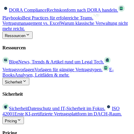
DORA Compliance
Rechtskonform nach DORA handeln.
Playbooks
Best Practices für erfolgreiche Teams.
Vertragsmanagement vs. Excel
Warum klassische Verwaltung nicht
mehr reicht.
Ressourcen
Ressourcen
Blog
News, Trends & Artikel rund um Legal Tech.
Vertragsvorlagen
Vorlagen für gängige Vertragstypen.
E-
Books
Analysen, Leitfäden & mehr.
Sicherheit
Sicherheit
Sicherheit
Datenschutz und IT-Sicherheit im Fokus.
ISO
42001
Erste KI-zertifizierte Vertragsplattform im DACH-Raum.
Pricing
Pricing