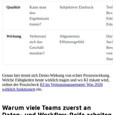
Qualität
Kann man
Subjektiver Eindruck
Treff
den
Revi
Ergebnissen
Fehle
trauen?
Eskal
Wirkung
Verbessert
Allgemeines
Durch
sich das
Effizienzgefühl
Such
Geschäft
Rewo
messbar?
von F
Stand
Genau hier trennt sich Demo-Wirkung von echter Prozesswirkung.
Welche Fähigkeiten heute wirklich tragen und wo KI riskant wird,
ordnet der Praxischeck
KI im Vertragsmanagement: Was 2026
wirklich funktioniert
ein.
Warum viele Teams zuerst an
Daten- und Workflow-Reife arbeiten