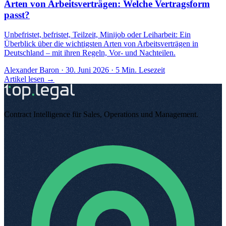
Arten von Arbeitsverträgen: Welche Vertragsform
passt?
Unbefristet, befristet, Teilzeit, Minijob oder Leiharbeit: Ein
Überblick über die wichtigsten Arten von Arbeitsverträgen in
Deutschland – mit ihren Regeln, Vor- und Nachteilen.
Alexander Baron
·
30. Juni 2026
·
5
Min. Lesezeit
Artikel lesen →
Contract Intelligence für Sales, Operations und Management
.