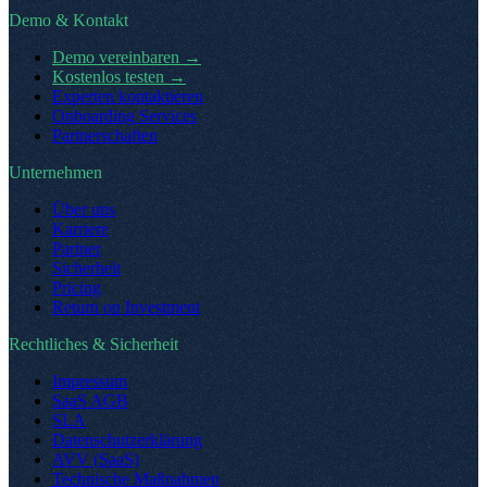
Demo & Kontakt
Demo vereinbaren
→
Kostenlos testen
→
Experten kontaktieren
Onboarding Services
Partnerschaften
Unternehmen
Über uns
Karriere
Partner
Sicherheit
Pricing
Return on Investment
Rechtliches & Sicherheit
Impressum
SaaS AGB
SLA
Datenschutzerklärung
AVV (SaaS)
Technische Maßnahmen