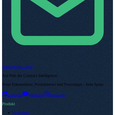
support@top.legal
Am Puls der Contract Intelligence
.
Neue Erkenntnisse, Produktnews und Praxistipps – kein Spam
.
LinkedIn
YouTube
Instagram
Produkt
Verwalten