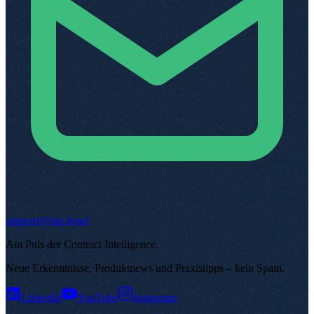
support@top.legal
Am Puls der Contract Intelligence
.
Neue Erkenntnisse, Produktnews und Praxistipps – kein Spam
.
LinkedIn
YouTube
Instagram