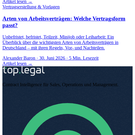
Artikel lesen →
Vertragserstellung & Vorlagen
Arten von Arbeitsverträgen: Welche Vertragsform
passt?
Unbefristet, befristet, Teilzeit, Minijob oder Leiharbeit: Ein
Überblick über die wichtigsten Arten von Arbeitsverträgen in
Deutschland – mit ihren Regeln, Vor- und Nachteilen.
Alexander Baron
·
30. Juni 2026
·
5
Min. Lesezeit
Artikel lesen →
Contract Intelligence für Sales, Operations und Management
.