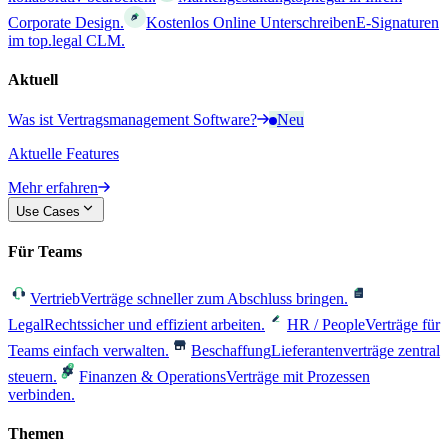
Corporate Design.
Kostenlos Online Unterschreiben
E-Signaturen
im top.legal CLM.
Aktuell
Was ist Vertragsmanagement Software?
Neu
Aktuelle Features
Mehr erfahren
Use Cases
Für Teams
Vertrieb
Verträge schneller zum Abschluss bringen.
Legal
Rechtssicher und effizient arbeiten.
HR / People
Verträge für
Teams einfach verwalten.
Beschaffung
Lieferantenverträge zentral
steuern.
Finanzen & Operations
Verträge mit Prozessen
verbinden.
Themen