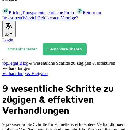
Pricing
Transparente, einfache Preise.
Return on
Investment
Wieviel Geld kosten Verträge?
de
Login
Kostenlos testen
Demo vereinbaren
top.legal
›
Blog
›
9 wesentliche Schritte zu zügigen & effektiven
Verhandlungen
Verhandlung & Freigabe
9 wesentliche Schritte zu
zügigen & effektiven
Verhandlungen
9 praxiserprobte Schritte für schnellere, effizientere Verhandlungen:
einfache Verträge, gute Vorbereitung, ehrliche Kommunikation und