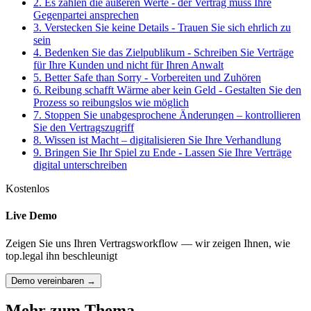
2. Es zählen die äußeren Werte - der Vertrag muss Ihre
Gegenpartei ansprechen
3. Verstecken Sie keine Details - Trauen Sie sich ehrlich zu
sein
4. Bedenken Sie das Zielpublikum - Schreiben Sie Verträge
für Ihre Kunden und nicht für Ihren Anwalt
5. Better Safe than Sorry - Vorbereiten und Zuhören
6. Reibung schafft Wärme aber kein Geld - Gestalten Sie den
Prozess so reibungslos wie möglich
7. Stoppen Sie unabgesprochene Änderungen – kontrollieren
Sie den Vertragszugriff
8. Wissen ist Macht – digitalisieren Sie Ihre Verhandlung
9. Bringen Sie Ihr Spiel zu Ende - Lassen Sie Ihre Verträge
digital unterschreiben
Kostenlos
Live Demo
Zeigen Sie uns Ihren Vertragsworkflow — wir zeigen Ihnen, wie
top.legal ihn beschleunigt
Demo vereinbaren →
Mehr zum Thema