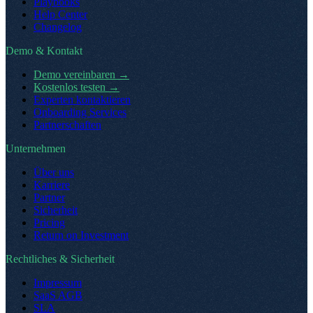
Playbooks
Help Center
Changelog
Demo & Kontakt
Demo vereinbaren
→
Kostenlos testen
→
Experten kontaktieren
Onboarding Services
Partnerschaften
Unternehmen
Über uns
Karriere
Partner
Sicherheit
Pricing
Return on Investment
Rechtliches & Sicherheit
Impressum
SaaS AGB
SLA