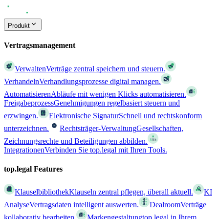
Produkt
Vertragsmanagement
Verwalten
Verträge zentral speichern und steuern.
Verhandeln
Verhandlungsprozesse digital managen.
Automatisieren
Abläufe mit wenigen Klicks automatisieren.
Freigabeprozess
Genehmigungen regelbasiert steuern und
erzwingen.
Elektronische Signatur
Schnell und rechtskonform
unterzeichnen.
Rechtsträger-Verwaltung
Gesellschaften,
Zeichnungsrechte und Beteiligungen abbilden.
Integrationen
Verbinden Sie top.legal mit Ihren Tools.
top.legal Features
Klauselbibliothek
Klauseln zentral pflegen, überall aktuell.
KI
Analyse
Vertragsdaten intelligent auswerten.
Dealroom
Verträge
kollaborativ bearbeiten.
Markengestaltung
top.legal in Ihrem