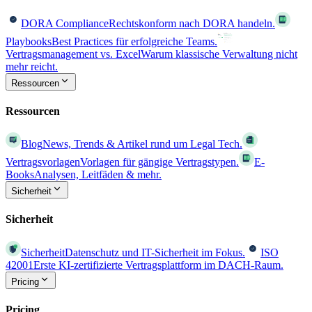
DORA Compliance
Rechtskonform nach DORA handeln.
Playbooks
Best Practices für erfolgreiche Teams.
Vertragsmanagement vs. Excel
Warum klassische Verwaltung nicht
mehr reicht.
Ressourcen
Ressourcen
Blog
News, Trends & Artikel rund um Legal Tech.
Vertragsvorlagen
Vorlagen für gängige Vertragstypen.
E-
Books
Analysen, Leitfäden & mehr.
Sicherheit
Sicherheit
Sicherheit
Datenschutz und IT-Sicherheit im Fokus.
ISO
42001
Erste KI-zertifizierte Vertragsplattform im DACH-Raum.
Pricing
Pricing