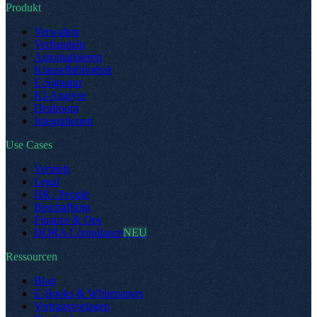
Produkt
Verwalten
Verhandeln
Automatisieren
Klauselbibliothek
E-Signatur
KI-Analyse
Dealroom
Integrationen
Use Cases
Vertrieb
Legal
HR / People
Beschaffung
Finance & Ops
DORA Compliance
NEU
Ressourcen
Blog
E-Books & Whitepapers
Vertragsvorlagen