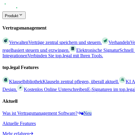
Produkt
Vertragsmanagement
Verwalten
Verträge zentral speichern und steuern.
Verhandeln
Ve
regelbasiert steuern und erzwingen.
Elektronische Signatur
Schnell
Integrationen
Verbinden Sie top.legal mit Ihren Tools.
top.legal Features
Klauselbibliothek
Klauseln zentral pflegen, überall aktuell.
KI A
Design.
Kostenlos Online Unterschreiben
E-Signaturen im top.leg
Aktuell
Was ist Vertragsmanagement Software?
Neu
Aktuelle Features
Mehr erfahren