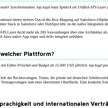
tionaler Synchronisation. top.legal nutzt Apideck als Unified-API-Laye
rationen bieten tieferes Out-of-the-Box-Mapping auf Salesforce-Objekt
ter Stack in Salesforce oder HubSpot lebt, ist die native Integration d
ied-API-Layer deckt mehr als 200 Anwendungen über eine Architektur ab
uros native App enger und tiefer integriert anfühlen.
welcher Plattform?
 mit Editor-Priorität und Budget ab 15.000 USD jährlich. top.legal 
die Tiefe der Rechtsvorlagen. Teams, die primär mit deutschen Arbeits
ertragsvorlagen statt einer übersetzten Oberfläche. Eine konkrete Ein
prachigkeit und internationalen Vert