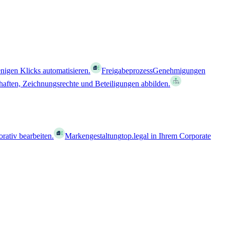
nigen Klicks automatisieren.
Freigabeprozess
Genehmigungen
haften, Zeichnungsrechte und Beteiligungen abbilden.
orativ bearbeiten.
Markengestaltung
top.legal in Ihrem Corporate