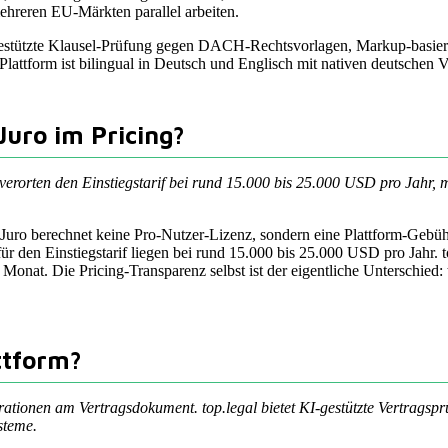
mehreren EU-Märkten parallel arbeiten.
-gestützte Klausel-Prüfung gegen DACH-Rechtsvorlagen, Markup-basiert
Plattform ist bilingual in Deutsch und Englisch mit nativen deutschen V
Juro im Pricing?
orten den Einstiegstarif bei rund 15.000 bis 25.000 USD pro Jahr, mit 
Juro berechnet keine Pro-Nutzer-Lizenz, sondern eine Plattform-Gebüh
r den Einstiegstarif liegen bei rund 15.000 bis 25.000 USD pro Jahr. to
onat. Die Pricing-Transparenz selbst ist der eigentliche Unterschied: to
ttform?
erationen am Vertragsdokument. top.legal bietet KI-gestützte Vertragsp
steme.