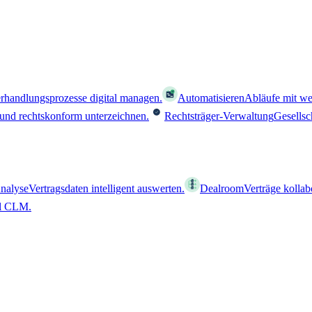
rhandlungsprozesse digital managen.
Automatisieren
Abläufe mit we
 und rechtskonform unterzeichnen.
Rechtsträger-Verwaltung
Gesellsc
nalyse
Vertragsdaten intelligent auswerten.
Dealroom
Verträge kollab
al CLM.