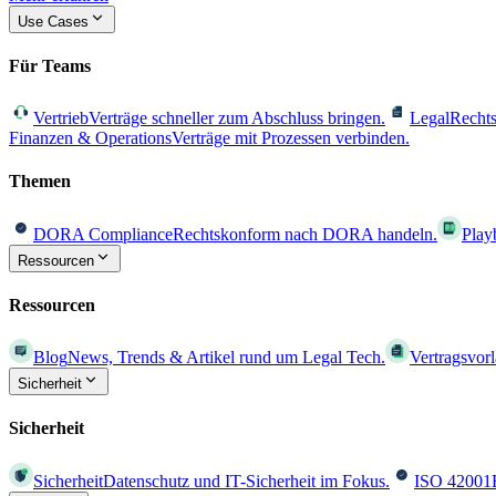
Use Cases
Für Teams
Vertrieb
Verträge schneller zum Abschluss bringen.
Legal
Rechts
Finanzen & Operations
Verträge mit Prozessen verbinden.
Themen
DORA Compliance
Rechtskonform nach DORA handeln.
Play
Ressourcen
Ressourcen
Blog
News, Trends & Artikel rund um Legal Tech.
Vertragsvor
Sicherheit
Sicherheit
Sicherheit
Datenschutz und IT-Sicherheit im Fokus.
ISO 42001