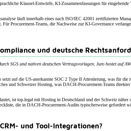
rsprachliche Klausel-Entwürfe, KI-Zusammenfassungen für eingehende Ver
sanalyse läuft innerhalb eines nach ISO/IEC 42001 zertifizierten Man
elt. Für Procurement-Teams, die Nachweise zur KI-Governance verlange
Compliance und deutsche Rechtsanfor
1 durch SGS und nativen deutschen Vertragsvorlagen. Juro hostet au
 setzt auf die US-anerkannte SOC 2 Type II Attestierung, was für die
ches und Schweizer Hosting, was DACH-Procurement-Teams direkter 
utet, ist top.legal mit Hosting in Deutschland und der Schweiz näher a
eckliste, die in DACH-Procurement-Audits typischerweise gefordert wi
 CRM- und Tool-Integrationen?