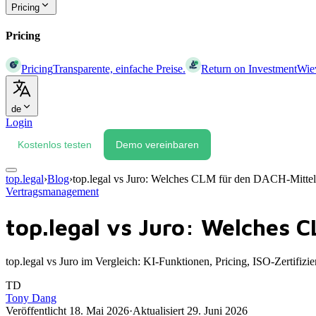
Pricing
Pricing
Pricing
Transparente, einfache Preise.
Return on Investment
Wiev
de
Login
Kostenlos testen
Demo vereinbaren
top.legal
›
Blog
›
top.legal vs Juro: Welches CLM für den DACH-Mitte
Vertragsmanagement
top.legal vs Juro: Welches 
top.legal vs Juro im Vergleich: KI-Funktionen, Pricing, ISO-Zertif
TD
Tony Dang
Veröffentlicht
18. Mai 2026
·
Aktualisiert
29. Juni 2026