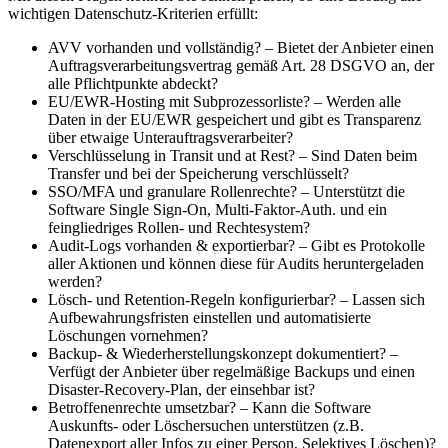
wichtigen Datenschutz-Kriterien erfüllt:
AVV vorhanden und vollständig? – Bietet der Anbieter einen
Auftragsverarbeitungsvertrag gemäß Art. 28 DSGVO an, der
alle Pflichtpunkte abdeckt?
EU/EWR-Hosting mit Subprozessorliste? – Werden alle
Daten in der EU/EWR gespeichert und gibt es Transparenz
über etwaige Unterauftragsverarbeiter?
Verschlüsselung in Transit und at Rest? – Sind Daten beim
Transfer und bei der Speicherung verschlüsselt?
SSO/MFA und granulare Rollenrechte? – Unterstützt die
Software Single Sign-On, Multi-Faktor-Auth. und ein
feingliedriges Rollen- und Rechtesystem?
Audit-Logs vorhanden & exportierbar? – Gibt es Protokolle
aller Aktionen und können diese für Audits heruntergeladen
werden?
Lösch- und Retention-Regeln konfigurierbar? – Lassen sich
Aufbewahrungsfristen einstellen und automatisierte
Löschungen vornehmen?
Backup- & Wiederherstellungskonzept dokumentiert? –
Verfügt der Anbieter über regelmäßige Backups und einen
Disaster-Recovery-Plan, der einsehbar ist?
Betroffenenrechte umsetzbar? – Kann die Software
Auskunfts- oder Löschersuchen unterstützen (z.B.
Datenexport aller Infos zu einer Person, Selektives Löschen)?