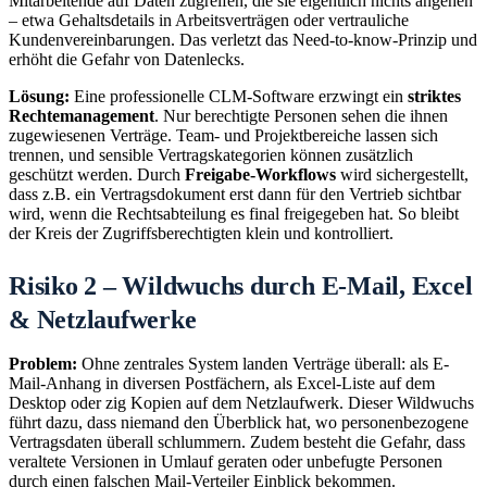
Mitarbeitende auf Daten zugreifen, die sie eigentlich nichts angehen
– etwa Gehaltsdetails in Arbeitsverträgen oder vertrauliche
Kundenvereinbarungen. Das verletzt das Need-to-know-Prinzip und
erhöht die Gefahr von Datenlecks.
Lösung:
Eine professionelle CLM-Software erzwingt ein
striktes
Rechtemanagement
. Nur berechtigte Personen sehen die ihnen
zugewiesenen Verträge. Team- und Projektbereiche lassen sich
trennen, und sensible Vertragskategorien können zusätzlich
geschützt werden. Durch
Freigabe-Workflows
wird sichergestellt,
dass z.B. ein Vertragsdokument erst dann für den Vertrieb sichtbar
wird, wenn die Rechtsabteilung es final freigegeben hat. So bleibt
der Kreis der Zugriffsberechtigten klein und kontrolliert.
Risiko 2 – Wildwuchs durch E-Mail, Excel
& Netzlaufwerke
Problem:
Ohne zentrales System landen Verträge überall: als E-
Mail-Anhang in diversen Postfächern, als Excel-Liste auf dem
Desktop oder zig Kopien auf dem Netzlaufwerk. Dieser Wildwuchs
führt dazu, dass niemand den Überblick hat, wo personenbezogene
Vertragsdaten überall schlummern. Zudem besteht die Gefahr, dass
veraltete Versionen in Umlauf geraten oder unbefugte Personen
durch einen falschen Mail-Verteiler Einblick bekommen.