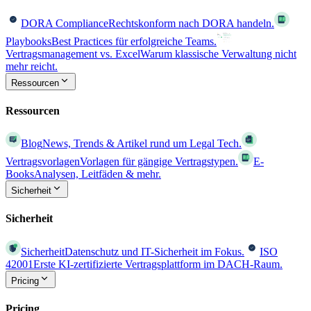
DORA Compliance
Rechtskonform nach DORA handeln.
Playbooks
Best Practices für erfolgreiche Teams.
Vertragsmanagement vs. Excel
Warum klassische Verwaltung nicht
mehr reicht.
Ressourcen
Ressourcen
Blog
News, Trends & Artikel rund um Legal Tech.
Vertragsvorlagen
Vorlagen für gängige Vertragstypen.
E-
Books
Analysen, Leitfäden & mehr.
Sicherheit
Sicherheit
Sicherheit
Datenschutz und IT-Sicherheit im Fokus.
ISO
42001
Erste KI-zertifizierte Vertragsplattform im DACH-Raum.
Pricing
Pricing