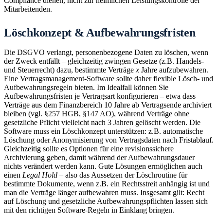
Compliance dienen, nicht zur heimlichen Leistungskontrolle der
Mitarbeitenden.
Löschkonzept & Aufbewahrungsfristen
Die DSGVO verlangt, personenbezogene Daten zu löschen, wenn
der Zweck entfällt – gleichzeitig zwingen Gesetze (z.B. Handels-
und Steuerrecht) dazu, bestimmte Verträge
x
Jahre aufzubewahren.
Eine Vertragsmanagement-Software sollte daher flexible Lösch- und
Aufbewahrungsregeln bieten. Im Idealfall können Sie
Aufbewahrungsfristen je Vertragsart konfigurieren – etwa dass
Verträge aus dem Finanzbereich 10 Jahre ab Vertragsende archiviert
bleiben (vgl. §257 HGB, §147 AO), während Verträge ohne
gesetzliche Pflicht vielleicht nach 3 Jahren gelöscht werden. Die
Software muss ein Löschkonzept unterstützen: z.B. automatische
Löschung oder Anonymisierung von Vertragsdaten nach Fristablauf.
Gleichzeitig sollte es Optionen für eine revisionssichere
Archivierung geben, damit während der Aufbewahrungsdauer
nichts verändert werden kann. Gute Lösungen ermöglichen auch
einen
Legal Hold
– also das Aussetzen der Löschroutine für
bestimmte Dokumente, wenn z.B. ein Rechtsstreit anhängig ist und
man die Verträge länger aufbewahren muss. Insgesamt gilt: Recht
auf Löschung und gesetzliche Aufbewahrungspflichten lassen sich
mit den richtigen Software-Regeln in Einklang bringen.