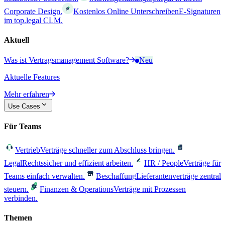
Corporate Design.
Kostenlos Online Unterschreiben
E-Signaturen
im top.legal CLM.
Aktuell
Was ist Vertragsmanagement Software?
Neu
Aktuelle Features
Mehr erfahren
Use Cases
Für Teams
Vertrieb
Verträge schneller zum Abschluss bringen.
Legal
Rechtssicher und effizient arbeiten.
HR / People
Verträge für
Teams einfach verwalten.
Beschaffung
Lieferantenverträge zentral
steuern.
Finanzen & Operations
Verträge mit Prozessen
verbinden.
Themen