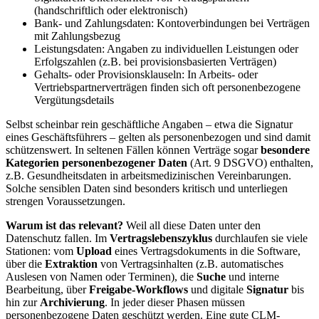
(handschriftlich oder elektronisch)
Bank- und Zahlungsdaten: Kontoverbindungen bei Verträgen
mit Zahlungsbezug
Leistungsdaten: Angaben zu individuellen Leistungen oder
Erfolgszahlen (z.B. bei provisionsbasierten Verträgen)
Gehalts- oder Provisionsklauseln: In Arbeits- oder
Vertriebspartnerverträgen finden sich oft personenbezogene
Vergütungsdetails
Selbst scheinbar rein geschäftliche Angaben – etwa die Signatur
eines Geschäftsführers – gelten als personenbezogen und sind damit
schützenswert. In seltenen Fällen können Verträge sogar
besondere
Kategorien personenbezogener Daten
(Art. 9 DSGVO) enthalten,
z.B. Gesundheitsdaten in arbeitsmedizinischen Vereinbarungen.
Solche sensiblen Daten sind besonders kritisch und unterliegen
strengen Voraussetzungen.
Warum ist das relevant?
Weil all diese Daten unter den
Datenschutz fallen. Im
Vertragslebenszyklus
durchlaufen sie viele
Stationen: vom
Upload
eines Vertragsdokuments in die Software,
über die
Extraktion
von Vertragsinhalten (z.B. automatisches
Auslesen von Namen oder Terminen), die
Suche
und interne
Bearbeitung, über
Freigabe-Workflows
und digitale
Signatur
bis
hin zur
Archivierung
. In jeder dieser Phasen müssen
personenbezogene Daten geschützt werden. Eine gute CLM-