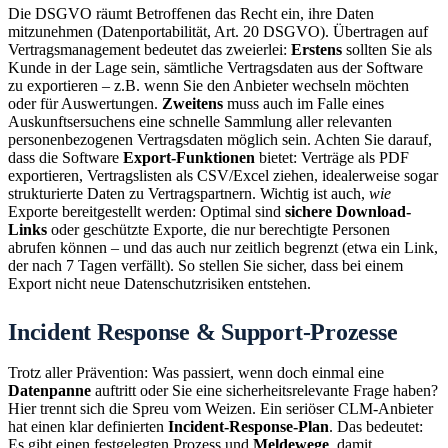
Die DSGVO räumt Betroffenen das Recht ein, ihre Daten
mitzunehmen (Datenportabilität, Art. 20 DSGVO). Übertragen auf
Vertragsmanagement bedeutet das zweierlei:
Erstens
sollten Sie als
Kunde in der Lage sein, sämtliche Vertragsdaten aus der Software
zu exportieren – z.B. wenn Sie den Anbieter wechseln möchten
oder für Auswertungen.
Zweitens
muss auch im Falle eines
Auskunftsersuchens eine schnelle Sammlung aller relevanten
personenbezogenen Vertragsdaten möglich sein. Achten Sie darauf,
dass die Software
Export-Funktionen
bietet: Verträge als PDF
exportieren, Vertragslisten als CSV/Excel ziehen, idealerweise sogar
strukturierte Daten zu Vertragspartnern. Wichtig ist auch,
wie
Exporte bereitgestellt werden: Optimal sind
sichere Download-
Links
oder geschützte Exporte, die nur berechtigte Personen
abrufen können – und das auch nur zeitlich begrenzt (etwa ein Link,
der nach 7 Tagen verfällt). So stellen Sie sicher, dass bei einem
Export nicht neue Datenschutzrisiken entstehen.
Incident Response & Support-Prozesse
Trotz aller Prävention: Was passiert, wenn doch einmal eine
Datenpanne
auftritt oder Sie eine sicherheitsrelevante Frage haben?
Hier trennt sich die Spreu vom Weizen. Ein seriöser CLM-Anbieter
hat einen klar definierten
Incident-Response-Plan
. Das bedeutet:
Es gibt einen festgelegten Prozess und
Meldewege
, damit