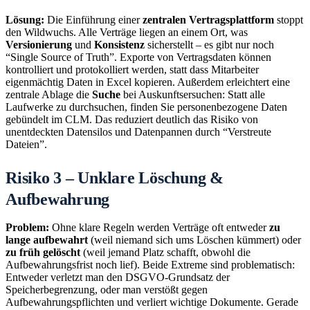
Lösung:
Die Einführung einer
zentralen Vertragsplattform
stoppt
den Wildwuchs. Alle Verträge liegen an einem Ort, was
Versionierung
und
Konsistenz
sicherstellt – es gibt nur noch
“Single Source of Truth”. Exporte von Vertragsdaten können
kontrolliert und protokolliert werden, statt dass Mitarbeiter
eigenmächtig Daten in Excel kopieren. Außerdem erleichtert eine
zentrale Ablage die
Suche
bei Auskunftsersuchen: Statt alle
Laufwerke zu durchsuchen, finden Sie personenbezogene Daten
gebündelt im CLM. Das reduziert deutlich das Risiko von
unentdeckten Datensilos und Datenpannen durch “Verstreute
Dateien”.
Risiko 3 – Unklare Löschung &
Aufbewahrung
Problem:
Ohne klare Regeln werden Verträge oft entweder
zu
lange aufbewahrt
(weil niemand sich ums Löschen kümmert) oder
zu früh gelöscht
(weil jemand Platz schafft, obwohl die
Aufbewahrungsfrist noch lief). Beide Extreme sind problematisch:
Entweder verletzt man den DSGVO-Grundsatz der
Speicherbegrenzung, oder man verstößt gegen
Aufbewahrungspflichten und verliert wichtige Dokumente. Gerade