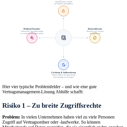
Unkontrollierter Zugriff
auf sensible Vertragsdaten
Drittland-Transfers
Datenwildwuchs
Unbemerkte Datenübertragung
Verstreute und veraltete
in Länder mit geringem Schutz
Vertragsdateien
Löschung & Aufbewahrung
Unklare Regeln für Speicherung
und Löschung von Verträgen
Hier vier typische Problemfelder – und wie eine gute
Vertragsmanagement-Lösung Abhilfe schafft:
Risiko 1 – Zu breite Zugriffsrechte
Problem:
In vielen Unternehmen haben viel zu viele Personen
Zugriff auf Vertragsordner oder -laufwerke. So können