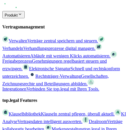
Produkt
Vertragsmanagement
Verwalten
Verträge zentral speichern und steuern.
Verhandeln
Verhandlungsprozesse digital managen.
Automatisieren
Abläufe mit wenigen Klicks automatisieren.
Freigabeprozess
Genehmigungen regelbasiert steuern und
erzwingen.
Elektronische Signatur
Schnell und rechtskonform
unterzeichnen.
Rechtsträger-Verwaltung
Gesellschaften,
Zeichnungsrechte und Beteiligungen abbilden.
Integrationen
Verbinden Sie top.legal mit Ihren Tools.
top.legal Features
Klauselbibliothek
Klauseln zentral pflegen, überall aktuell.
KI
Analyse
Vertragsdaten intelligent auswerten.
Dealroom
Verträge
kollaborativ bearbeiten.
Markengestaltung
top.legal in Ihrem