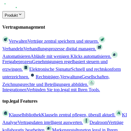
Produkt
Vertragsmanagement
Verwalten
Verträge zentral speichern und steuern.
Verhandeln
Verhandlungsprozesse digital managen.
Automatisieren
Abläufe mit wenigen Klicks automatisieren.
Freigabeprozess
Genehmigungen regelbasiert steuern und
erzwingen.
Elektronische Signatur
Schnell und rechtskonform
unterzeichnen.
Rechtsträger-Verwaltung
Gesellschaften,
Zeichnungsrechte und Beteiligungen abbilden.
Integrationen
Verbinden Sie top.legal mit Ihren Tools.
top.legal Features
Klauselbibliothek
Klauseln zentral pflegen, überall aktuell.
KI
Analyse
Vertragsdaten intelligent auswerten.
Dealroom
Verträge
kollaborativ bearbeiten.
Markengestaltung
top.legal in Ihrem