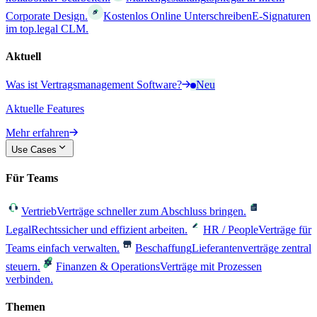
Corporate Design.
Kostenlos Online Unterschreiben
E-Signaturen
im top.legal CLM.
Aktuell
Was ist Vertragsmanagement Software?
Neu
Aktuelle Features
Mehr erfahren
Use Cases
Für Teams
Vertrieb
Verträge schneller zum Abschluss bringen.
Legal
Rechtssicher und effizient arbeiten.
HR / People
Verträge für
Teams einfach verwalten.
Beschaffung
Lieferantenverträge zentral
steuern.
Finanzen & Operations
Verträge mit Prozessen
verbinden.
Themen