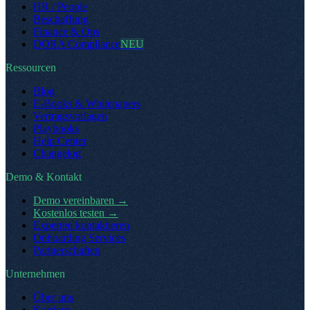
HR / People
Beschaffung
Finance & Ops
DORA Compliance
NEU
Ressourcen
Blog
E-Books & Whitepapers
Vertragsvorlagen
Playbooks
Help Center
Changelog
Demo & Kontakt
Demo vereinbaren
→
Kostenlos testen
→
Experten kontaktieren
Onboarding Services
Partnerschaften
Unternehmen
Über uns
Karriere