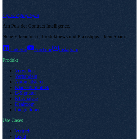
support@top.legal
Am Puls der Contract Intelligence
.
Neue Erkenntnisse, Produktnews und Praxistipps – kein Spam
.
LinkedIn
YouTube
Instagram
Produkt
Verwalten
Verhandeln
Automatisieren
Klauselbibliothek
E-Signatur
KI-Analyse
Dealroom
Integrationen
Use Cases
Vertrieb
Legal