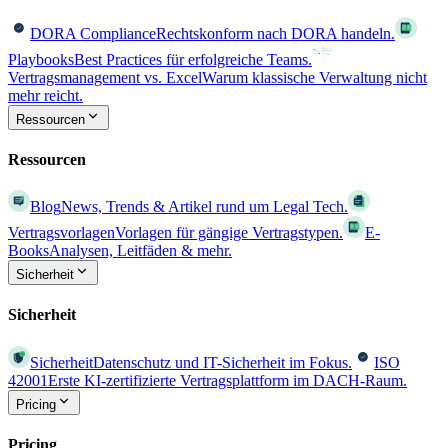
DORA Compliance
Rechtskonform nach DORA handeln.
Playbooks
Best Practices für erfolgreiche Teams.
Vertragsmanagement vs. Excel
Warum klassische Verwaltung nicht
mehr reicht.
Ressourcen
Ressourcen
Blog
News, Trends & Artikel rund um Legal Tech.
Vertragsvorlagen
Vorlagen für gängige Vertragstypen.
E-
Books
Analysen, Leitfäden & mehr.
Sicherheit
Sicherheit
Sicherheit
Datenschutz und IT-Sicherheit im Fokus.
ISO
42001
Erste KI-zertifizierte Vertragsplattform im DACH-Raum.
Pricing
Pricing