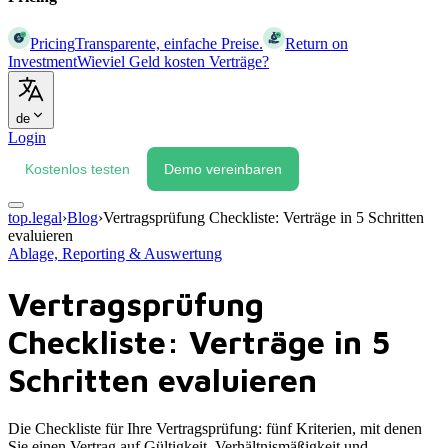
Pricing
Transparente, einfache Preise.
Return on
Investment
Wieviel Geld kosten Verträge?
de
Login
Kostenlos testen
Demo vereinbaren
top.legal
›
Blog
›
Vertragsprüfung Checkliste: Verträge in 5 Schritten
evaluieren
Ablage, Reporting & Auswertung
Vertragsprüfung
Checkliste: Verträge in 5
Schritten evaluieren
Die Checkliste für Ihre Vertragsprüfung: fünf Kriterien, mit denen
Sie einen Vertrag auf Gültigkeit, Verhältnismäßigkeit und