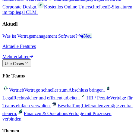
Corporate Design.
Kostenlos Online Unterschreiben
E-Signaturen
im top.legal CLM.
Aktuell
Was ist Vertragsmanagement Software?
Neu
Aktuelle Features
Mehr erfahren
Use Cases
Für Teams
Vertrieb
Verträge schneller zum Abschluss bringen.
Legal
Rechtssicher und effizient arbeiten.
HR / People
Verträge für
Teams einfach verwalten.
Beschaffung
Lieferantenverträge zentral
steuern.
Finanzen & Operations
Verträge mit Prozessen
verbinden.
Themen