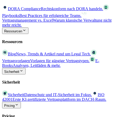
DORA Compliance
Rechtskonform nach DORA handeln.
Playbooks
Best Practices für erfolgreiche Teams.
Vertragsmanagement vs. Excel
Warum klassische Verwaltung nicht
mehr reicht.
Ressourcen
Ressourcen
Blog
News, Trends & Artikel rund um Legal Tech.
Vertragsvorlagen
Vorlagen für gängige Vertragstypen.
E-
Books
Analysen, Leitfäden & mehr.
Sicherheit
Sicherheit
Sicherheit
Datenschutz und IT-Sicherheit im Fokus.
ISO
42001
Erste KI-zertifizierte Vertragsplattform im DACH-Raum.
Pricing
Pricing