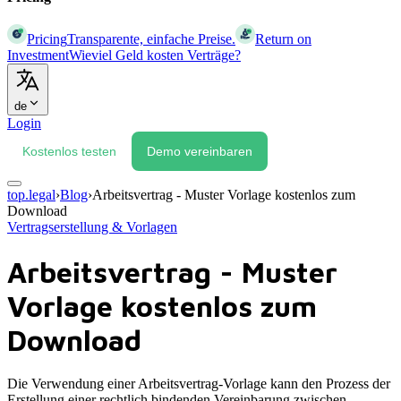
Pricing
Transparente, einfache Preise.
Return on
Investment
Wieviel Geld kosten Verträge?
de
Login
Kostenlos testen
Demo vereinbaren
top.legal
›
Blog
›
Arbeitsvertrag - Muster Vorlage kostenlos zum
Download
Vertragserstellung & Vorlagen
Arbeitsvertrag - Muster
Vorlage kostenlos zum
Download
Die Verwendung einer Arbeitsvertrag-Vorlage kann den Prozess der
Erstellung einer rechtlich bindenden Vereinbarung zwischen