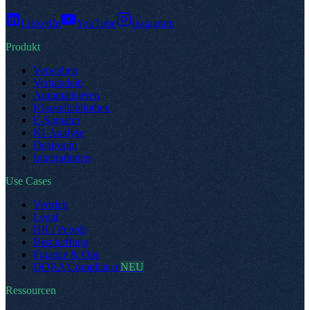
LinkedIn
YouTube
Instagram
Produkt
Verwalten
Verhandeln
Automatisieren
Klauselbibliothek
E-Signatur
KI-Analyse
Dealroom
Integrationen
Use Cases
Vertrieb
Legal
HR / People
Beschaffung
Finance & Ops
DORA Compliance
NEU
Ressourcen