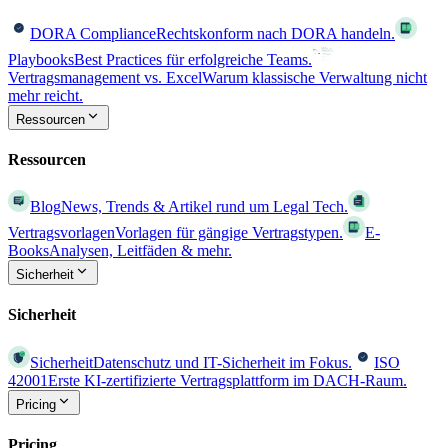
DORA Compliance
Rechtskonform nach DORA handeln.
Playbooks
Best Practices für erfolgreiche Teams.
Vertragsmanagement vs. Excel
Warum klassische Verwaltung nicht
mehr reicht.
Ressourcen
Ressourcen
Blog
News, Trends & Artikel rund um Legal Tech.
Vertragsvorlagen
Vorlagen für gängige Vertragstypen.
E-
Books
Analysen, Leitfäden & mehr.
Sicherheit
Sicherheit
Sicherheit
Datenschutz und IT-Sicherheit im Fokus.
ISO
42001
Erste KI-zertifizierte Vertragsplattform im DACH-Raum.
Pricing
Pricing