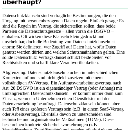
überhaupt?
Datenschutzklauseln sind vertragliche Bestimmungen, die den
Umgang mit personenbezogenen Daten regeln. Einfach gesagt: Es
sind die Regeln im Vertrag, die sicherstellen sollen, dass beide
Parteien die Datenschutzgesetze – allen voran die DSGVO –
einhalten. Oft wirken diese Klauseln klein gedruckt und
unscheinbar, doch die Bedeutung von Datenschutzklauseln ist
enorm: Sie definieren, wer Zugriff auf Daten hat, wofür Daten
genutzt werden dürfen und welche Schutzmaßnahmen gelten. Eine
solide Datenschutz-Vertragsklausel schützt beide Seiten vor
Rechtsrisiken und schafft klare Verantwortlichkeiten.
Abgrenzung: Datenschutzklauseln tauchen in unterschiedlichen
Kontexten auf und sind nicht gleichzusetzen mit einem
vollständigen AV-Vertrag. Ein Auftragsverarbeitungsvertrag nach
Art. 28 DSGVO ist ein eigenständiger Vertrag (oder Anhang) mit
umfangreichen Datenschutzklauseln – er kommt immer dann zum
Einsatz, wenn ein Unternehmen einen Dienstleister mit der
Datenverarbeitung beauftragt. Datenschutzklauseln können aber
auch
Teil
eines größeren Vertrags sein (z.B. in einem SaaS-Vertrag
oder Arbeitsvertrag). Ebenfalls davon zu unterscheiden sind
technische und organisatorische Maßnahmen (TOMs): Diese
beschreiben konkrete Sicherheitsvorkehrungen (z.B.
Verschlüsselung, Zugriffsrechte) und werden oft als Anhang oder