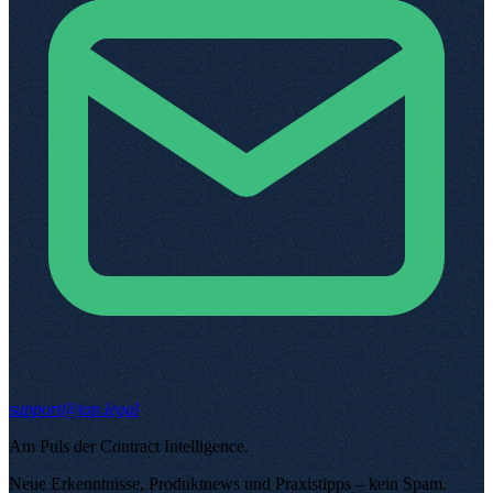
support@top.legal
Am Puls der Contract Intelligence
.
Neue Erkenntnisse, Produktnews und Praxistipps – kein Spam
.