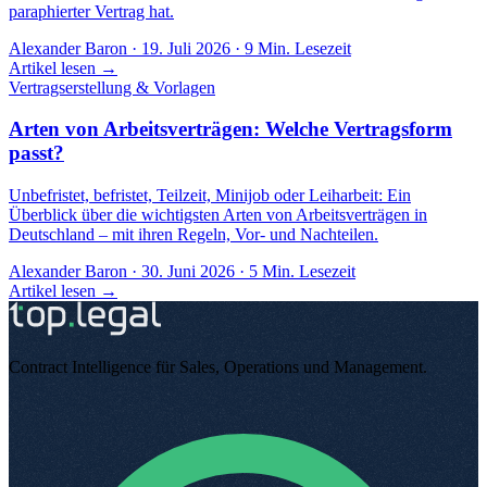
paraphierter Vertrag hat.
Alexander Baron
·
19. Juli 2026
·
9
Min. Lesezeit
Artikel lesen →
Vertragserstellung & Vorlagen
Arten von Arbeitsverträgen: Welche Vertragsform
passt?
Unbefristet, befristet, Teilzeit, Minijob oder Leiharbeit: Ein
Überblick über die wichtigsten Arten von Arbeitsverträgen in
Deutschland – mit ihren Regeln, Vor- und Nachteilen.
Alexander Baron
·
30. Juni 2026
·
5
Min. Lesezeit
Artikel lesen →
Contract Intelligence für Sales, Operations und Management
.