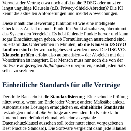
Verweist der Vertrag etwa noch auf das alte BDSG oder nutzt er
längst ungültige Klauseln (z.B. Privacy-Shield-Abreden)? Die KI
kennt die aktuellen Anforderungen und meldet Abweichungen.
Diese inhaltliche Bewertung funktioniert wie eine intelligente
Checkliste: Anstatt manuell Punkt für Punkt abzuhaken, übernimmt
das System den Vergleich. Es hebt fehlende Punkte hervor und kann
sogar Einschätzungen geben, ob Formulierungen ausreichend sind.
So erfährt das Unternehmen in Minuten,
ob die Klauseln DSGVO-
konform sind
oder wo nachgebessert werden muss. Die
DSGVO-
Klauseln prüfen
erfolgt also automatisiert – der Abgleich mit den
Vorschriften ist integriert. Der Mensch muss nur noch die von der
Software angezeigten
Auffälligkeiten
überprüfen, anstatt jeden Satz
selbst zu sezieren.
Einheitliche Standards für alle Verträge
Der dritte Baustein ist die
Standardisierung
. Eine schnelle Prüfung
nützt wenig, wenn am Ende jeder Vertrag andere Maßstäbe anlegt.
Automatisierte Lösungen ermöglichen es,
einheitliche Standards
festzulegen und auf
alle
Verträge anzuwenden. Im Klartext: Ihr
Unternehmen definiert einmal, wie eine akzeptable
Datenschutzklausel aussehen soll (oder nutzt einen vorgegebenen
Best-Practice-Standard). Die Software vergleicht dann jede Klausel