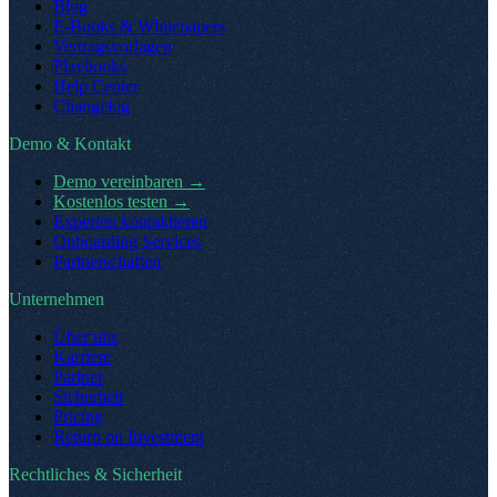
Blog
E-Books & Whitepapers
Vertragsvorlagen
Playbooks
Help Center
Changelog
Demo & Kontakt
Demo vereinbaren
→
Kostenlos testen
→
Experten kontaktieren
Onboarding Services
Partnerschaften
Unternehmen
Über uns
Karriere
Partner
Sicherheit
Pricing
Return on Investment
Rechtliches & Sicherheit