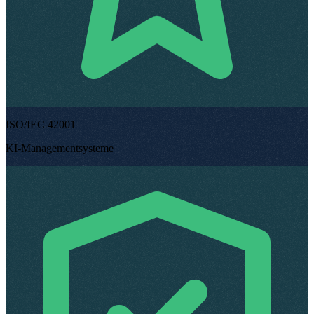
ISO/IEC 42001
KI-Managementsysteme