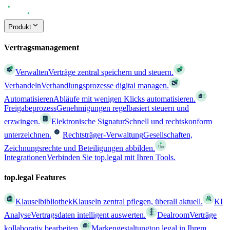
Produkt
Vertragsmanagement
Verwalten
Verträge zentral speichern und steuern.
Verhandeln
Verhandlungsprozesse digital managen.
Automatisieren
Abläufe mit wenigen Klicks automatisieren.
Freigabeprozess
Genehmigungen regelbasiert steuern und
erzwingen.
Elektronische Signatur
Schnell und rechtskonform
unterzeichnen.
Rechtsträger-Verwaltung
Gesellschaften,
Zeichnungsrechte und Beteiligungen abbilden.
Integrationen
Verbinden Sie top.legal mit Ihren Tools.
top.legal Features
Klauselbibliothek
Klauseln zentral pflegen, überall aktuell.
KI
Analyse
Vertragsdaten intelligent auswerten.
Dealroom
Verträge
kollaborativ bearbeiten.
Markengestaltung
top.legal in Ihrem