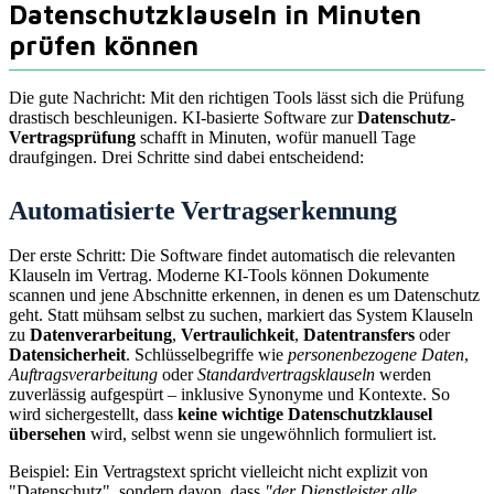
Datenschutzklauseln in Minuten
prüfen können
Die gute Nachricht: Mit den richtigen Tools lässt sich die Prüfung
drastisch beschleunigen. KI-basierte Software zur
Datenschutz-
Vertragsprüfung
schafft in Minuten, wofür manuell Tage
draufgingen. Drei Schritte sind dabei entscheidend:
Automatisierte Vertragserkennung
Der erste Schritt: Die Software findet automatisch die relevanten
Klauseln im Vertrag. Moderne KI-Tools können Dokumente
scannen und jene Abschnitte erkennen, in denen es um Datenschutz
geht. Statt mühsam selbst zu suchen, markiert das System Klauseln
zu
Datenverarbeitung
,
Vertraulichkeit
,
Datentransfers
oder
Datensicherheit
. Schlüsselbegriffe wie
personenbezogene Daten
,
Auftragsverarbeitung
oder
Standardvertragsklauseln
werden
zuverlässig aufgespürt – inklusive Synonyme und Kontexte. So
wird sichergestellt, dass
keine wichtige Datenschutzklausel
übersehen
wird, selbst wenn sie ungewöhnlich formuliert ist.
Beispiel: Ein Vertragstext spricht vielleicht nicht explizit von
"Datenschutz", sondern davon, dass
"der Dienstleister alle