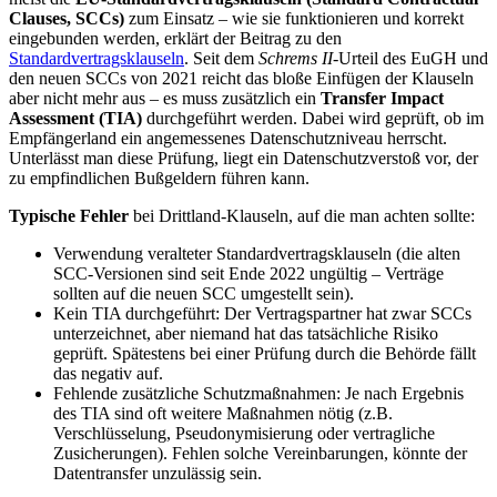
Clauses, SCCs)
zum Einsatz – wie sie funktionieren und korrekt
eingebunden werden, erklärt der Beitrag zu den
Standardvertragsklauseln
. Seit dem
Schrems II
-Urteil des EuGH und
den neuen SCCs von 2021 reicht das bloße Einfügen der Klauseln
aber nicht mehr aus – es muss zusätzlich ein
Transfer Impact
Assessment (TIA)
durchgeführt werden. Dabei wird geprüft, ob im
Empfängerland ein angemessenes Datenschutzniveau herrscht.
Unterlässt man diese Prüfung, liegt ein Datenschutzverstoß vor, der
zu empfindlichen Bußgeldern führen kann.
Typische Fehler
bei Drittland-Klauseln, auf die man achten sollte:
Verwendung veralteter Standardvertragsklauseln (die alten
SCC-Versionen sind seit Ende 2022 ungültig – Verträge
sollten auf die neuen SCC umgestellt sein).
Kein TIA durchgeführt: Der Vertragspartner hat zwar SCCs
unterzeichnet, aber niemand hat das tatsächliche Risiko
geprüft. Spätestens bei einer Prüfung durch die Behörde fällt
das negativ auf.
Fehlende zusätzliche Schutzmaßnahmen: Je nach Ergebnis
des TIA sind oft weitere Maßnahmen nötig (z.B.
Verschlüsselung, Pseudonymisierung oder vertragliche
Zusicherungen). Fehlen solche Vereinbarungen, könnte der
Datentransfer unzulässig sein.