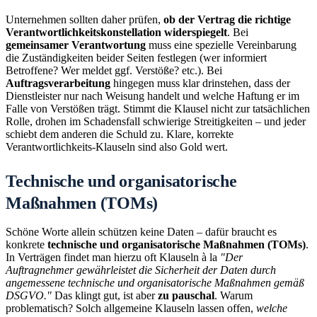
Unternehmen sollten daher prüfen,
ob der Vertrag die richtige
Verantwortlichkeitskonstellation widerspiegelt
. Bei
gemeinsamer Verantwortung
muss eine spezielle Vereinbarung
die Zuständigkeiten beider Seiten festlegen (wer informiert
Betroffene? Wer meldet ggf. Verstöße? etc.). Bei
Auftragsverarbeitung
hingegen muss klar drinstehen, dass der
Dienstleister nur nach Weisung handelt und welche Haftung er im
Falle von Verstößen trägt. Stimmt die Klausel nicht zur tatsächlichen
Rolle, drohen im Schadensfall schwierige Streitigkeiten – und jeder
schiebt dem anderen die Schuld zu. Klare, korrekte
Verantwortlichkeits-Klauseln sind also Gold wert.
Technische und organisatorische
Maßnahmen (TOMs)
Schöne Worte allein schützen keine Daten – dafür braucht es
konkrete
technische und organisatorische Maßnahmen (TOMs)
.
In Verträgen findet man hierzu oft Klauseln à la
"Der
Auftragnehmer gewährleistet die Sicherheit der Daten durch
angemessene technische und organisatorische Maßnahmen gemäß
DSGVO."
Das klingt gut, ist aber
zu pauschal
. Warum
problematisch? Solch allgemeine Klauseln lassen offen,
welche