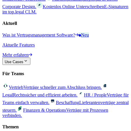
Corporate Design.
Kostenlos Online Unterschreiben
E-Signaturen
im top.legal CLM.
Aktuell
Was ist Vertragsmanagement Software?
Neu
Aktuelle Features
Mehr erfahren
Use Cases
Für Teams
Vertrieb
Verträge schneller zum Abschluss bringen.
Legal
Rechtssicher und effizient arbeiten.
HR / People
Verträge für
Teams einfach verwalten.
Beschaffung
Lieferantenverträge zentral
steuern.
Finanzen & Operations
Verträge mit Prozessen
verbinden.
Themen