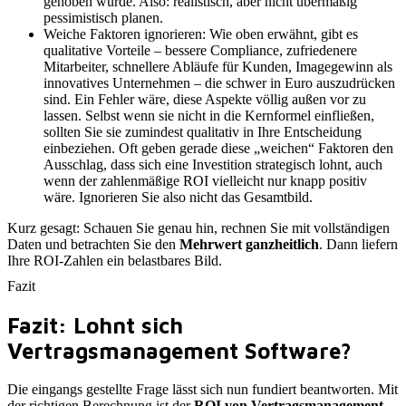
gehoben wurde. Also: realistisch, aber nicht übermäßig
pessimistisch planen.
Weiche Faktoren ignorieren: Wie oben erwähnt, gibt es
qualitative Vorteile – bessere Compliance, zufriedenere
Mitarbeiter, schnellere Abläufe für Kunden, Imagegewinn als
innovatives Unternehmen – die schwer in Euro auszudrücken
sind. Ein Fehler wäre, diese Aspekte völlig außen vor zu
lassen. Selbst wenn sie nicht in die Kernformel einfließen,
sollten Sie sie zumindest qualitativ in Ihre Entscheidung
einbeziehen. Oft geben gerade diese „weichen“ Faktoren den
Ausschlag, dass sich eine Investition strategisch lohnt, auch
wenn der zahlenmäßige ROI vielleicht nur knapp positiv
wäre. Ignorieren Sie also nicht das Gesamtbild.
Kurz gesagt: Schauen Sie genau hin, rechnen Sie mit vollständigen
Daten und betrachten Sie den
Mehrwert ganzheitlich
. Dann liefern
Ihre ROI-Zahlen ein belastbares Bild.
Fazit
Fazit: Lohnt sich
Vertragsmanagement Software?
Die eingangs gestellte Frage lässt sich nun fundiert beantworten. Mit
der richtigen Berechnung ist der
ROI von Vertragsmanagement-