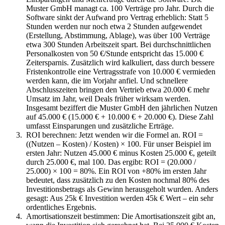
Muster GmbH managt ca. 100 Verträge pro Jahr. Durch die
Software sinkt der Aufwand pro Vertrag erheblich: Statt 5
Stunden werden nur noch etwa 2 Stunden aufgewendet
(Erstellung, Abstimmung, Ablage), was über 100 Verträge
etwa 300 Stunden Arbeitszeit spart. Bei durchschnittlichen
Personalkosten von 50 €/Stunde entspricht das 15.000 €
Zeitersparnis. Zusätzlich wird kalkuliert, dass durch bessere
Fristenkontrolle eine Vertragsstrafe von 10.000 € vermieden
werden kann, die im Vorjahr anfiel. Und schnellere
Abschlusszeiten bringen den Vertrieb etwa 20.000 € mehr
Umsatz im Jahr, weil Deals früher wirksam werden.
Insgesamt beziffert die Muster GmbH den jährlichen Nutzen
auf 45.000 € (15.000 € + 10.000 € + 20.000 €). Diese Zahl
umfasst Einsparungen und zusätzliche Erträge.
ROI berechnen: Jetzt wenden wir die Formel an. ROI =
((Nutzen – Kosten) / Kosten) × 100. Für unser Beispiel im
ersten Jahr: Nutzen 45.000 € minus Kosten 25.000 €, geteilt
durch 25.000 €, mal 100. Das ergibt: ROI = (20.000 /
25.000) × 100 = 80%. Ein ROI von +80% im ersten Jahr
bedeutet, dass zusätzlich zu den Kosten nochmal 80% des
Investitionsbetrags als Gewinn herausgeholt wurden. Anders
gesagt: Aus 25k € Investition werden 45k € Wert – ein sehr
ordentliches Ergebnis.
Amortisationszeit bestimmen: Die Amortisationszeit gibt an,