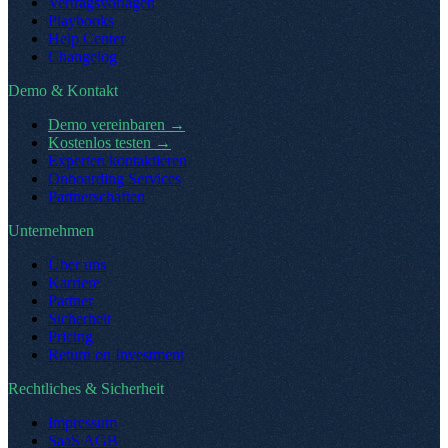
Vertragsvorlagen
Playbooks
Help Center
Changelog
Demo & Kontakt
Demo vereinbaren
→
Kostenlos testen
→
Experten kontaktieren
Onboarding Services
Partnerschaften
Unternehmen
Über uns
Karriere
Partner
Sicherheit
Pricing
Return on Investment
Rechtliches & Sicherheit
Impressum
SaaS AGB