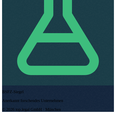
BSFZ-Siegel
Anerkannt forschendes Unternehmen
©
2026
top.legal
GmbH ·
München