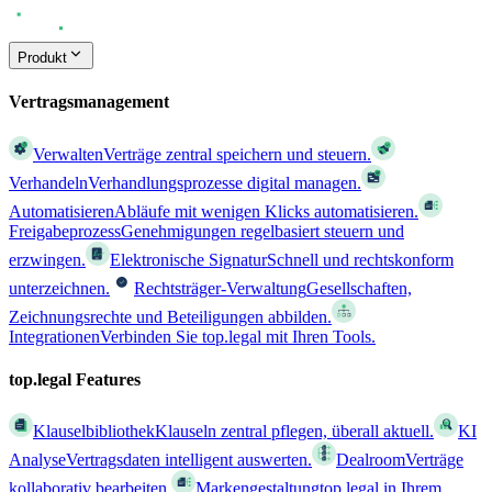
Produkt
Vertragsmanagement
Verwalten
Verträge zentral speichern und steuern.
Verhandeln
Verhandlungsprozesse digital managen.
Automatisieren
Abläufe mit wenigen Klicks automatisieren.
Freigabeprozess
Genehmigungen regelbasiert steuern und
erzwingen.
Elektronische Signatur
Schnell und rechtskonform
unterzeichnen.
Rechtsträger-Verwaltung
Gesellschaften,
Zeichnungsrechte und Beteiligungen abbilden.
Integrationen
Verbinden Sie top.legal mit Ihren Tools.
top.legal Features
Klauselbibliothek
Klauseln zentral pflegen, überall aktuell.
KI
Analyse
Vertragsdaten intelligent auswerten.
Dealroom
Verträge
kollaborativ bearbeiten.
Markengestaltung
top.legal in Ihrem