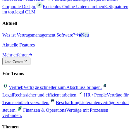
Corporate Design.
Kostenlos Online Unterschreiben
E-Signaturen
im top.legal CLM.
Aktuell
Was ist Vertragsmanagement Software?
Neu
Aktuelle Features
Mehr erfahren
Use Cases
Für Teams
Vertrieb
Verträge schneller zum Abschluss bringen.
Legal
Rechtssicher und effizient arbeiten.
HR / People
Verträge für
Teams einfach verwalten.
Beschaffung
Lieferantenverträge zentral
steuern.
Finanzen & Operations
Verträge mit Prozessen
verbinden.
Themen