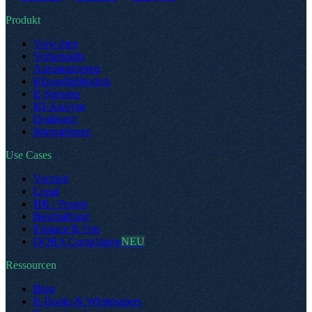
Produkt
Verwalten
Verhandeln
Automatisieren
Klauselbibliothek
E-Signatur
KI-Analyse
Dealroom
Integrationen
Use Cases
Vertrieb
Legal
HR / People
Beschaffung
Finance & Ops
DORA Compliance
NEU
Ressourcen
Blog
E-Books & Whitepapers