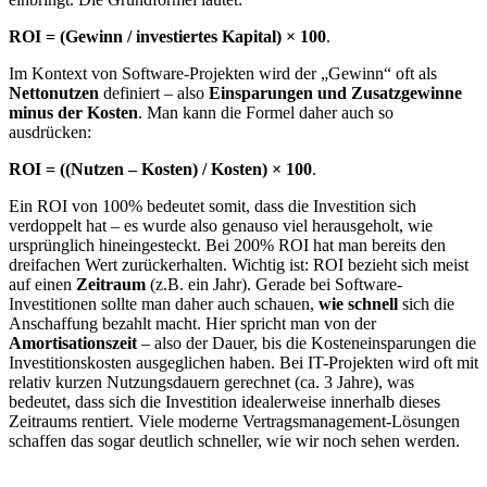
ROI = (Gewinn / investiertes Kapital) × 100
.
Im Kontext von Software-Projekten wird der „Gewinn“ oft als
Nettonutzen
definiert – also
Einsparungen und Zusatzgewinne
minus der Kosten
. Man kann die Formel daher auch so
ausdrücken:
ROI = ((Nutzen – Kosten) / Kosten) × 100
.
Ein ROI von 100% bedeutet somit, dass die Investition sich
verdoppelt hat – es wurde also genauso viel herausgeholt, wie
ursprünglich hineingesteckt. Bei 200% ROI hat man bereits den
dreifachen Wert zurückerhalten. Wichtig ist: ROI bezieht sich meist
auf einen
Zeitraum
(z.B. ein Jahr). Gerade bei Software-
Investitionen sollte man daher auch schauen,
wie schnell
sich die
Anschaffung bezahlt macht. Hier spricht man von der
Amortisationszeit
– also der Dauer, bis die Kosteneinsparungen die
Investitionskosten ausgeglichen haben. Bei IT-Projekten wird oft mit
relativ kurzen Nutzungsdauern gerechnet (ca. 3 Jahre), was
bedeutet, dass sich die Investition idealerweise innerhalb dieses
Zeitraums rentiert. Viele moderne Vertragsmanagement-Lösungen
schaffen das sogar deutlich schneller, wie wir noch sehen werden.