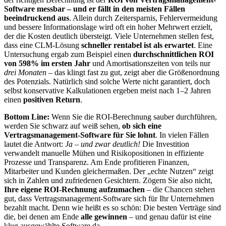
Software messbar – und er fällt in den meisten Fällen
beeindruckend aus
. Allein durch Zeitersparnis, Fehlervermeidung
und bessere Informationslage wird oft ein hoher Mehrwert erzielt,
der die Kosten deutlich übersteigt. Viele Unternehmen stellen fest,
dass eine CLM-Lösung
schneller rentabel ist als erwartet
. Eine
Untersuchung ergab zum Beispiel einen
durchschnittlichen ROI
von 598% im ersten Jahr
und Amortisationszeiten von teils nur
drei Monaten
– das klingt fast zu gut, zeigt aber die Größenordnung
des Potenzials. Natürlich sind solche Werte nicht garantiert, doch
selbst konservative Kalkulationen ergeben meist nach 1–2 Jahren
einen
positiven Return
.
Bottom Line:
Wenn Sie die ROI-Berechnung sauber durchführen,
werden Sie schwarz auf weiß sehen,
ob sich eine
Vertragsmanagement-Software für Sie lohnt
. In vielen Fällen
lautet die Antwort:
Ja – und zwar deutlich!
Die Investition
verwandelt manuelle Mühen und Risikopositionen in effiziente
Prozesse und Transparenz. Am Ende profitieren Finanzen,
Mitarbeiter und Kunden gleichermaßen. Der „echte Nutzen“ zeigt
sich in Zahlen und zufriedenen Gesichtern. Zögern Sie also nicht,
Ihre eigene ROI-Rechnung aufzumachen
– die Chancen stehen
gut, dass Vertragsmanagement-Software sich für Ihr Unternehmen
bezahlt macht. Denn wie heißt es so schön: Die besten Verträge sind
die, bei denen am Ende
alle gewinnen
– und genau dafür ist eine
klug ausgewählte Software da.