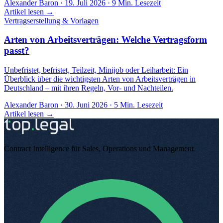
Alexander Baron
·
19. Juli 2026
·
9
Min. Lesezeit
Artikel lesen →
Vertragserstellung & Vorlagen
Arten von Arbeitsverträgen: Welche Vertragsform
passt?
Unbefristet, befristet, Teilzeit, Minijob oder Leiharbeit: Ein
Überblick über die wichtigsten Arten von Arbeitsverträgen in
Deutschland – mit ihren Regeln, Vor- und Nachteilen.
Alexander Baron
·
30. Juni 2026
·
5
Min. Lesezeit
Artikel lesen →
Contract Intelligence für Sales, Operations und Management
.