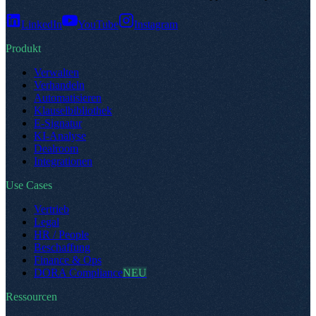
LinkedIn
YouTube
Instagram
Produkt
Verwalten
Verhandeln
Automatisieren
Klauselbibliothek
E-Signatur
KI-Analyse
Dealroom
Integrationen
Use Cases
Vertrieb
Legal
HR / People
Beschaffung
Finance & Ops
DORA Compliance
NEU
Ressourcen