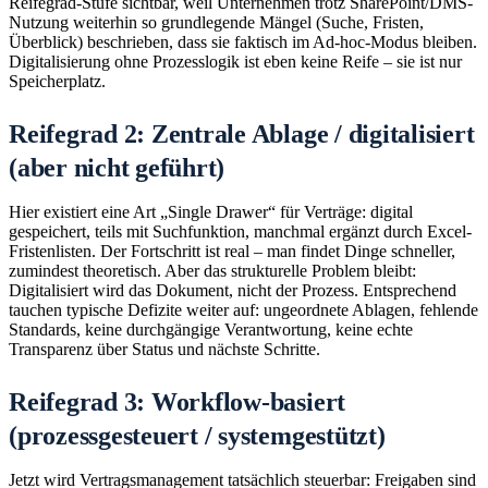
Reifegrad-Stufe sichtbar, weil Unternehmen trotz SharePoint/DMS-
Nutzung weiterhin so grundlegende Mängel (Suche, Fristen,
Überblick) beschrieben, dass sie faktisch im Ad‑hoc-Modus bleiben.
Digitalisierung ohne Prozesslogik ist eben keine Reife – sie ist nur
Speicherplatz.
Reifegrad 2: Zentrale Ablage / digitalisiert
(aber nicht geführt)
Hier existiert eine Art „Single Drawer“ für Verträge: digital
gespeichert, teils mit Suchfunktion, manchmal ergänzt durch Excel-
Fristenlisten. Der Fortschritt ist real – man findet Dinge schneller,
zumindest theoretisch. Aber das strukturelle Problem bleibt:
Digitalisiert wird das Dokument, nicht der Prozess. Entsprechend
tauchen typische Defizite weiter auf: ungeordnete Ablagen, fehlende
Standards, keine durchgängige Verantwortung, keine echte
Transparenz über Status und nächste Schritte.
Reifegrad 3: Workflow-basiert
(prozessgesteuert / systemgestützt)
Jetzt wird Vertragsmanagement tatsächlich steuerbar: Freigaben sind