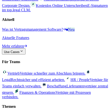
Corporate Design.
Kostenlos Online Unterschreiben
E-Signaturen
im top.legal CLM.
Aktuell
Was ist Vertragsmanagement Software?
Neu
Aktuelle Features
Mehr erfahren
Use Cases
Für Teams
Vertrieb
Verträge schneller zum Abschluss bringen.
Legal
Rechtssicher und effizient arbeiten.
HR / People
Verträge für
Teams einfach verwalten.
Beschaffung
Lieferantenverträge zentral
steuern.
Finanzen & Operations
Verträge mit Prozessen
verbinden.
Themen