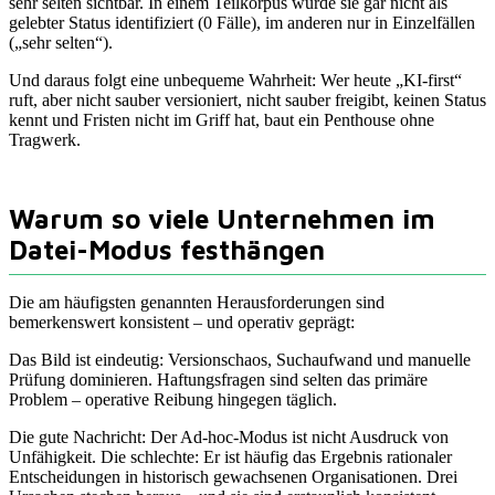
sehr selten sichtbar. In einem Teilkorpus wurde sie gar nicht als
gelebter Status identifiziert (0 Fälle), im anderen nur in Einzelfällen
(„sehr selten“).
Und daraus folgt eine unbequeme Wahrheit: Wer heute „KI-first“
ruft, aber nicht sauber versioniert, nicht sauber freigibt, keinen Status
kennt und Fristen nicht im Griff hat, baut ein Penthouse ohne
Tragwerk.
Warum so viele Unternehmen im
Datei-Modus festhängen
Die am häufigsten genannten Herausforderungen sind
bemerkenswert konsistent – und operativ geprägt:
Das Bild ist eindeutig: Versionschaos, Suchaufwand und manuelle
Prüfung dominieren. Haftungsfragen sind selten das primäre
Problem – operative Reibung hingegen täglich.
Die gute Nachricht: Der Ad‑hoc-Modus ist nicht Ausdruck von
Unfähigkeit. Die schlechte: Er ist häufig das Ergebnis rationaler
Entscheidungen in historisch gewachsenen Organisationen. Drei