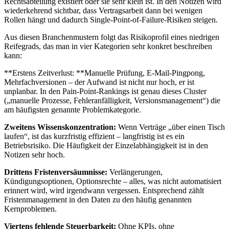
Rechtsabteilung existiert oder sie sehr klein ist. In den Notizen wird
wiederkehrend sichtbar, dass Vertragsarbeit dann bei wenigen
Rollen hängt und dadurch Single-Point-of-Failure-Risiken steigen.
Aus diesen Branchenmustern folgt das Risikoprofil eines niedrigen
Reifegrads, das man in vier Kategorien sehr konkret beschreiben
kann:
**Erstens Zeitverlust: **Manuelle Prüfung, E‑Mail‑Pingpong,
Mehrfachversionen – der Aufwand ist nicht nur hoch, er ist
unplanbar. In den Pain-Point-Rankings ist genau dieses Cluster
(„manuelle Prozesse, Fehleranfälligkeit, Versionsmanagement“) die
am häufigsten genannte Problemkategorie.
Zweitens Wissenskonzentration:
Wenn Verträge „über einen Tisch
laufen“, ist das kurzfristig effizient – langfristig ist es ein
Betriebsrisiko. Die Häufigkeit der Einzelabhängigkeit ist in den
Notizen sehr hoch.
Drittens Fristenversäumnisse:
Verlängerungen,
Kündigungsoptionen, Optionsrechte – alles, was nicht automatisiert
erinnert wird, wird irgendwann vergessen. Entsprechend zählt
Fristenmanagement in den Daten zu den häufig genannten
Kernproblemen.
Viertens fehlende Steuerbarkeit:
Ohne KPIs, ohne