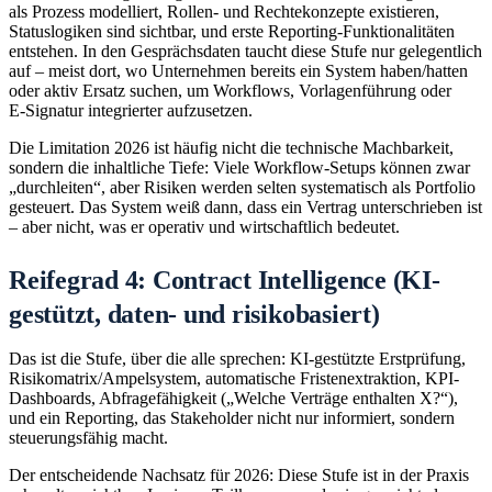
als Prozess modelliert, Rollen- und Rechtekonzepte existieren,
Statuslogiken sind sichtbar, und erste Reporting-Funktionalitäten
entstehen. In den Gesprächsdaten taucht diese Stufe nur gelegentlich
auf – meist dort, wo Unternehmen bereits ein System haben/hatten
oder aktiv Ersatz suchen, um Workflows, Vorlagenführung oder
E‑Signatur integrierter aufzusetzen.
Die Limitation 2026 ist häufig nicht die technische Machbarkeit,
sondern die inhaltliche Tiefe: Viele Workflow-Setups können zwar
„durchleiten“, aber Risiken werden selten systematisch als Portfolio
gesteuert. Das System weiß dann, dass ein Vertrag unterschrieben ist
– aber nicht, was er operativ und wirtschaftlich bedeutet.
Reifegrad 4: Contract Intelligence (KI-
gestützt, daten- und risikobasiert)
Das ist die Stufe, über die alle sprechen: KI-gestützte Erstprüfung,
Risikomatrix/Ampelsystem, automatische Fristenextraktion, KPI-
Dashboards, Abfragefähigkeit („Welche Verträge enthalten X?“),
und ein Reporting, das Stakeholder nicht nur informiert, sondern
steuerungsfähig macht.
Der entscheidende Nachsatz für 2026: Diese Stufe ist in der Praxis