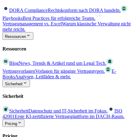
DORA Compliance
Rechtskonform nach DORA handeln.
Playbooks
Best Practices für erfolgreiche Teams.
Vertragsmanagement vs. Excel
Warum klassische Verwaltung nicht
mehr reicht.
Ressourcen
Ressourcen
Blog
News, Trends & Artikel rund um Legal Tech.
Vertragsvorlagen
Vorlagen für gängige Vertragstypen.
E-
Books
Analysen, Leitfäden & mehr.
Sicherheit
Sicherheit
Sicherheit
Datenschutz und IT-Sicherheit im Fokus.
ISO
42001
Erste KI-zertifizierte Vertragsplattform im DACH-Raum.
Pricing
Pricing