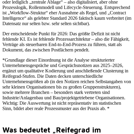
oder lediglich „zentrale Ablage“ – also digitalisiert, aber ohne
Prozesslogik, Rollenmodell und Lifecycle-Steuerung. Entsprechend
ist „Workflow-Struktur“ eher Ausnahme als Regel, und „Contract
Intelligence“ als gelebter Standard 2026 faktisch kaum verbreitet (im
Datensatz nur selten bzw. sehr selten sichtbar).
Der entscheidende Punkt für 2026: Das größte Defizit ist nicht
fehlende KI. Es ist fehlende Prozessarchitektur – also die Fähigkeit,
Verträge als steuerbaren End‑to‑End-Prozess zu führen, statt als
Dokument, das zwischen Postfächern pendelt.
*Grundlage dieser Einordnung ist die Analyse strukturierter
Unternehmensgespräche und Gesprächsnotizen aus 2025–2026,
ergänzt um qualitative Kodierung und anschließende Clusterung in
Reifegrad-Stufen. Die Daten decken unterschiedliche
Unternehmensgrößen ab (in den Notizen reichen Selbstangaben von
sehr kleinen Organisationen bis zu großen Gruppenstrukturen),
sowie mehrere Branchen – besonders stark vertreten sind
Industrie/Anlagenbau und Bau/projektgetriebene Organisationen.
Wichtig: Die Auswertung ist nicht repräsentativ im statistischen
Sinn, bildet aber reale Prozessmuster aus der Praxis ab. *
Was bedeutet „Reifegrad im