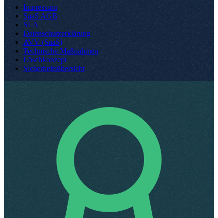
Impressum
SaaS AGB
SLA
Datenschutzerklärung
AVV (SaaS)
Technische Maßnahmen
Löschkonzept
Sicherheitsübersicht