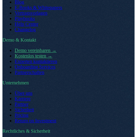
Blog
E-Books & Whitepapers
Vertragsvorlagen
Playbooks
Help Center
Changelog
Demo & Kontakt
Demo vereinbaren
→
Kostenlos testen
→
Experten kontaktieren
Onboarding Services
Partnerschaften
Unternehmen
Über uns
Karriere
Partner
Sicherheit
Pricing
Return on Investment
Rechtliches & Sicherheit