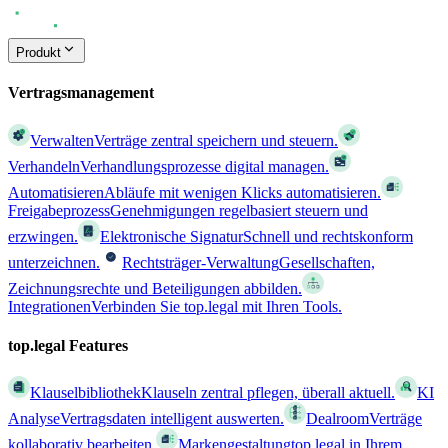
Produkt
Vertragsmanagement
Verwalten
Verträge zentral speichern und steuern.
Verhandeln
Verhandlungsprozesse digital managen.
Automatisieren
Abläufe mit wenigen Klicks automatisieren.
Freigabeprozess
Genehmigungen regelbasiert steuern und
erzwingen.
Elektronische Signatur
Schnell und rechtskonform
unterzeichnen.
Rechtsträger-Verwaltung
Gesellschaften,
Zeichnungsrechte und Beteiligungen abbilden.
Integrationen
Verbinden Sie top.legal mit Ihren Tools.
top.legal Features
Klauselbibliothek
Klauseln zentral pflegen, überall aktuell.
KI
Analyse
Vertragsdaten intelligent auswerten.
Dealroom
Verträge
kollaborativ bearbeiten.
Markengestaltung
top.legal in Ihrem