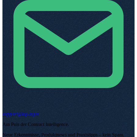
support@top.legal
Am Puls der Contract Intelligence
.
Neue Erkenntnisse, Produktnews und Praxistipps – kein Spam
.