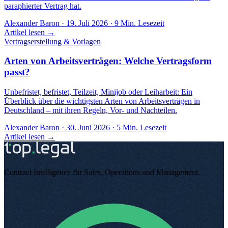
paraphierter Vertrag hat.
Alexander Baron
·
19. Juli 2026
·
9
Min. Lesezeit
Artikel lesen →
Vertragserstellung & Vorlagen
Arten von Arbeitsverträgen: Welche Vertragsform
passt?
Unbefristet, befristet, Teilzeit, Minijob oder Leiharbeit: Ein
Überblick über die wichtigsten Arten von Arbeitsverträgen in
Deutschland – mit ihren Regeln, Vor- und Nachteilen.
Alexander Baron
·
30. Juni 2026
·
5
Min. Lesezeit
Artikel lesen →
Contract Intelligence für Sales, Operations und Management
.