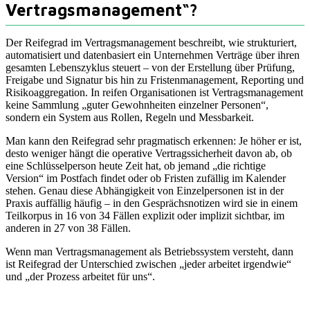
Vertragsmanagement“?
Der Reifegrad im Vertragsmanagement beschreibt, wie strukturiert,
automatisiert und datenbasiert ein Unternehmen Verträge über ihren
gesamten Lebenszyklus steuert – von der Erstellung über Prüfung,
Freigabe und Signatur bis hin zu Fristenmanagement, Reporting und
Risikoaggregation. In reifen Organisationen ist Vertragsmanagement
keine Sammlung „guter Gewohnheiten einzelner Personen“,
sondern ein System aus Rollen, Regeln und Messbarkeit.
Man kann den Reifegrad sehr pragmatisch erkennen: Je höher er ist,
desto weniger hängt die operative Vertragssicherheit davon ab, ob
eine Schlüsselperson heute Zeit hat, ob jemand „die richtige
Version“ im Postfach findet oder ob Fristen zufällig im Kalender
stehen. Genau diese Abhängigkeit von Einzelpersonen ist in der
Praxis auffällig häufig – in den Gesprächsnotizen wird sie in einem
Teilkorpus in 16 von 34 Fällen explizit oder implizit sichtbar, im
anderen in 27 von 38 Fällen.
Wenn man Vertragsmanagement als Betriebssystem versteht, dann
ist Reifegrad der Unterschied zwischen „jeder arbeitet irgendwie“
und „der Prozess arbeitet für uns“.