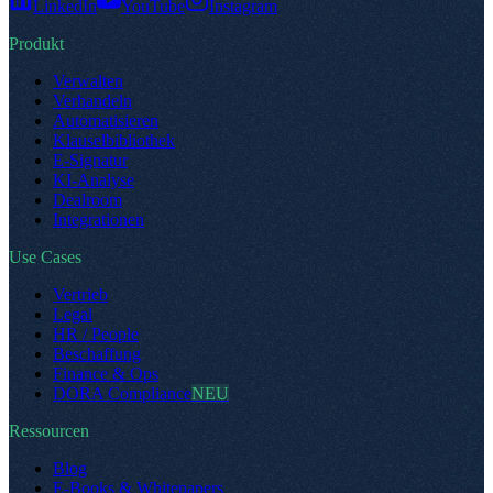
LinkedIn
YouTube
Instagram
Produkt
Verwalten
Verhandeln
Automatisieren
Klauselbibliothek
E-Signatur
KI-Analyse
Dealroom
Integrationen
Use Cases
Vertrieb
Legal
HR / People
Beschaffung
Finance & Ops
DORA Compliance
NEU
Ressourcen
Blog
E-Books & Whitepapers