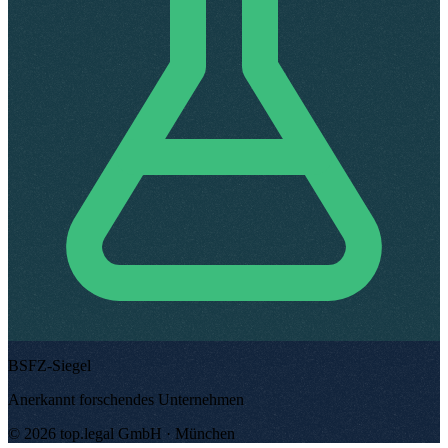
BSFZ-Siegel
Anerkannt forschendes Unternehmen
©
2026
top.legal
GmbH ·
München