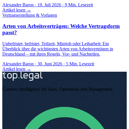
Alexander Baron
·
19. Juli 2026
·
9
Min. Lesezeit
Artikel lesen →
Vertragserstellung & Vorlagen
Arten von Arbeitsverträgen: Welche Vertragsform
passt?
Unbefristet, befristet, Teilzeit, Minijob oder Leiharbeit: Ein
Überblick über die wichtigsten Arten von Arbeitsverträgen in
Deutschland – mit ihren Regeln, Vor- und Nachteilen.
Alexander Baron
·
30. Juni 2026
·
5
Min. Lesezeit
Artikel lesen →
Contract Intelligence für Sales, Operations und Management
.