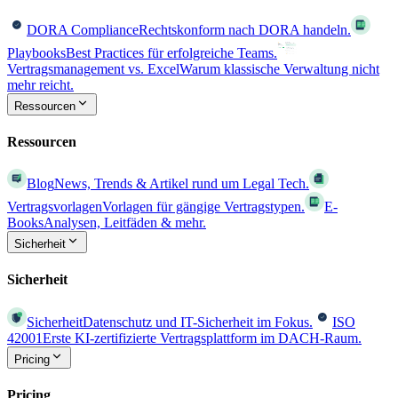
DORA Compliance
Rechtskonform nach DORA handeln.
Playbooks
Best Practices für erfolgreiche Teams.
Vertragsmanagement vs. Excel
Warum klassische Verwaltung nicht
mehr reicht.
Ressourcen
Ressourcen
Blog
News, Trends & Artikel rund um Legal Tech.
Vertragsvorlagen
Vorlagen für gängige Vertragstypen.
E-
Books
Analysen, Leitfäden & mehr.
Sicherheit
Sicherheit
Sicherheit
Datenschutz und IT-Sicherheit im Fokus.
ISO
42001
Erste KI-zertifizierte Vertragsplattform im DACH-Raum.
Pricing
Pricing