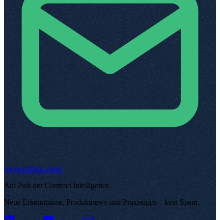
support@top.legal
Am Puls der Contract Intelligence
.
Neue Erkenntnisse, Produktnews und Praxistipps – kein Spam
.