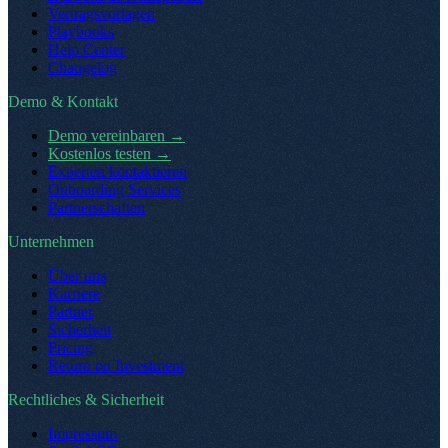
Vertragsvorlagen
Playbooks
Help Center
Changelog
Demo & Kontakt
Demo vereinbaren
→
Kostenlos testen
→
Experten kontaktieren
Onboarding Services
Partnerschaften
Unternehmen
Über uns
Karriere
Partner
Sicherheit
Pricing
Return on Investment
Rechtliches & Sicherheit
Impressum