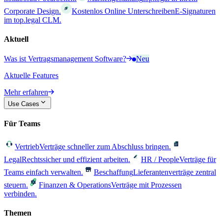
Corporate Design.
Kostenlos Online Unterschreiben
E-Signaturen
im top.legal CLM.
Aktuell
Was ist Vertragsmanagement Software?
Neu
Aktuelle Features
Mehr erfahren
Use Cases
Für Teams
Vertrieb
Verträge schneller zum Abschluss bringen.
Legal
Rechtssicher und effizient arbeiten.
HR / People
Verträge für
Teams einfach verwalten.
Beschaffung
Lieferantenverträge zentral
steuern.
Finanzen & Operations
Verträge mit Prozessen
verbinden.
Themen