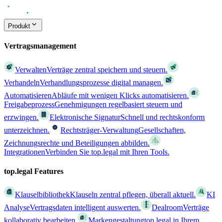
Produkt
Vertragsmanagement
Verwalten
Verträge zentral speichern und steuern.
Verhandeln
Verhandlungsprozesse digital managen.
Automatisieren
Abläufe mit wenigen Klicks automatisieren.
Freigabeprozess
Genehmigungen regelbasiert steuern und
erzwingen.
Elektronische Signatur
Schnell und rechtskonform
unterzeichnen.
Rechtsträger-Verwaltung
Gesellschaften,
Zeichnungsrechte und Beteiligungen abbilden.
Integrationen
Verbinden Sie top.legal mit Ihren Tools.
top.legal Features
Klauselbibliothek
Klauseln zentral pflegen, überall aktuell.
KI
Analyse
Vertragsdaten intelligent auswerten.
Dealroom
Verträge
kollaborativ bearbeiten.
Markengestaltung
top.legal in Ihrem