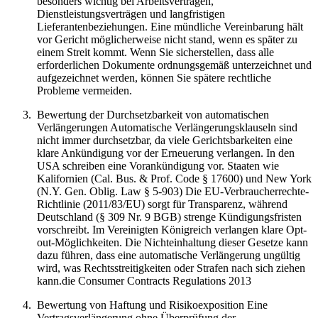
besonders wichtig bei Arbeitsverträgen,
Dienstleistungsverträgen und langfristigen
Lieferantenbeziehungen. Eine mündliche Vereinbarung hält
vor Gericht möglicherweise nicht stand, wenn es später zu
einem Streit kommt. Wenn Sie sicherstellen, dass alle
erforderlichen Dokumente ordnungsgemäß unterzeichnet und
aufgezeichnet werden, können Sie spätere rechtliche
Probleme vermeiden.
Bewertung der Durchsetzbarkeit von automatischen
Verlängerungen Automatische Verlängerungsklauseln sind
nicht immer durchsetzbar, da viele Gerichtsbarkeiten eine
klare Ankündigung vor der Erneuerung verlangen. In den
USA schreiben eine Vorankündigung vor. Staaten wie
Kalifornien (Cal. Bus. & Prof. Code § 17600) und New York
(N.Y. Gen. Oblig. Law § 5-903) Die EU-Verbraucherrechte-
Richtlinie (2011/83/EU) sorgt für Transparenz, während
Deutschland (§ 309 Nr. 9 BGB) strenge Kündigungsfristen
vorschreibt. Im Vereinigten Königreich verlangen klare Opt-
out-Möglichkeiten. Die Nichteinhaltung dieser Gesetze kann
dazu führen, dass eine automatische Verlängerung ungültig
wird, was Rechtsstreitigkeiten oder Strafen nach sich ziehen
kann.die Consumer Contracts Regulations 2013
Bewertung von Haftung und Risikoexposition Eine
Vertragsverlängerung ohne Überprüfung der