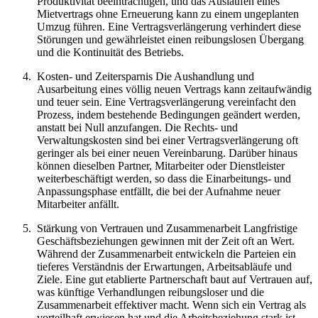
Produktivität beeinträchtigen, und das Auslaufen eines
Mietvertrags ohne Erneuerung kann zu einem ungeplanten
Umzug führen. Eine Vertragsverlängerung verhindert diese
Störungen und gewährleistet einen reibungslosen Übergang
und die Kontinuität des Betriebs.
Kosten- und Zeitersparnis Die Aushandlung und
Ausarbeitung eines völlig neuen Vertrags kann zeitaufwändig
und teuer sein. Eine Vertragsverlängerung vereinfacht den
Prozess, indem bestehende Bedingungen geändert werden,
anstatt bei Null anzufangen. Die Rechts- und
Verwaltungskosten sind bei einer Vertragsverlängerung oft
geringer als bei einer neuen Vereinbarung. Darüber hinaus
können dieselben Partner, Mitarbeiter oder Dienstleister
weiterbeschäftigt werden, so dass die Einarbeitungs- und
Anpassungsphase entfällt, die bei der Aufnahme neuer
Mitarbeiter anfällt.
Stärkung von Vertrauen und Zusammenarbeit Langfristige
Geschäftsbeziehungen gewinnen mit der Zeit oft an Wert.
Während der Zusammenarbeit entwickeln die Parteien ein
tieferes Verständnis der Erwartungen, Arbeitsabläufe und
Ziele. Eine gut etablierte Partnerschaft baut auf Vertrauen auf,
was künftige Verhandlungen reibungsloser und die
Zusammenarbeit effektiver macht. Wenn sich ein Vertrag als
vorteilhaft erwiesen hat und die Arbeitsbeziehung stark ist,