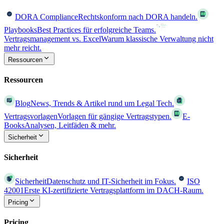
DORA Compliance
Rechtskonform nach DORA handeln.
Playbooks
Best Practices für erfolgreiche Teams.
Vertragsmanagement vs. Excel
Warum klassische Verwaltung nicht
mehr reicht.
Ressourcen
Ressourcen
Blog
News, Trends & Artikel rund um Legal Tech.
Vertragsvorlagen
Vorlagen für gängige Vertragstypen.
E-
Books
Analysen, Leitfäden & mehr.
Sicherheit
Sicherheit
Sicherheit
Datenschutz und IT-Sicherheit im Fokus.
ISO
42001
Erste KI-zertifizierte Vertragsplattform im DACH-Raum.
Pricing
Pricing