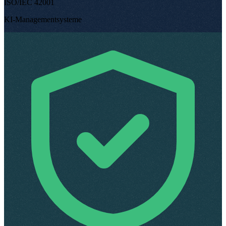
ISO/IEC 42001
KI-Managementsysteme