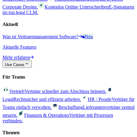
Corporate Design.
Kostenlos Online Unterschreiben
E-Signaturen
im top.legal CLM.
Aktuell
Was ist Vertragsmanagement Software?
Neu
Aktuelle Features
Mehr erfahren
Use Cases
Für Teams
Vertrieb
Verträge schneller zum Abschluss bringen.
Legal
Rechtssicher und effizient arbeiten.
HR / People
Verträge für
Teams einfach verwalten.
Beschaffung
Lieferantenverträge zentral
steuern.
Finanzen & Operations
Verträge mit Prozessen
verbinden.
Themen