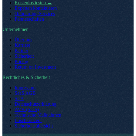
Kostenlos testen
→
Experten kontaktieren
Onboarding Services
Partnerschaften
Unternehmen
Über uns
Karriere
Partner
Sicherheit
Pricing
Return on Investment
Rechtliches & Sicherheit
Impressum
SaaS AGB
SLA
Datenschutzerklärung
AVV (SaaS)
Technische Maßnahmen
Löschkonzept
Sicherheitsübersicht