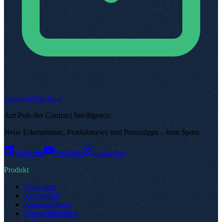
support@top.legal
Am Puls der Contract Intelligence
.
Neue Erkenntnisse, Produktnews und Praxistipps – kein Spam
.
LinkedIn
YouTube
Instagram
Produkt
Verwalten
Verhandeln
Automatisieren
Klauselbibliothek