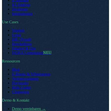
E-Signatur
KI-Analyse
Dealroom
Integrationen
Use Cases
Vertrieb
Legal
HR / People
Beschaffung
Finance & Ops
DORA Compliance
NEU
Ressourcen
Blog
E-Books & Whitepapers
Vertragsvorlagen
Playbooks
Help Center
Changelog
Demo & Kontakt
Demo vereinbaren
→