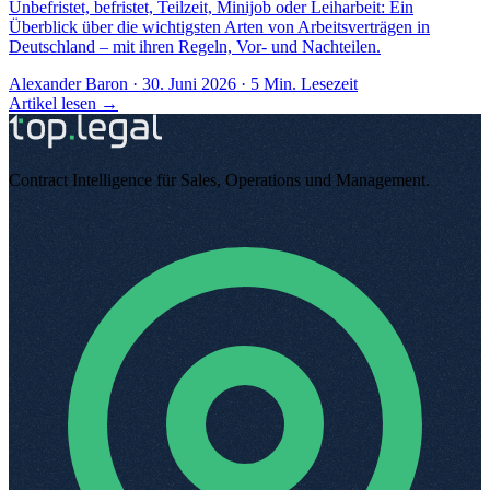
Unbefristet, befristet, Teilzeit, Minijob oder Leiharbeit: Ein
Überblick über die wichtigsten Arten von Arbeitsverträgen in
Deutschland – mit ihren Regeln, Vor- und Nachteilen.
Alexander Baron
·
30. Juni 2026
·
5
Min. Lesezeit
Artikel lesen →
Contract Intelligence für Sales, Operations und Management
.