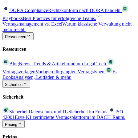
DORA Compliance
Rechtskonform nach DORA handeln.
Playbooks
Best Practices für erfolgreiche Teams.
Vertragsmanagement vs. Excel
Warum klassische Verwaltung nicht
mehr reicht.
Ressourcen
Ressourcen
Blog
News, Trends & Artikel rund um Legal Tech.
Vertragsvorlagen
Vorlagen für gängige Vertragstypen.
E-
Books
Analysen, Leitfäden & mehr.
Sicherheit
Sicherheit
Sicherheit
Datenschutz und IT-Sicherheit im Fokus.
ISO
42001
Erste KI-zertifizierte Vertragsplattform im DACH-Raum.
Pricing
Pricing