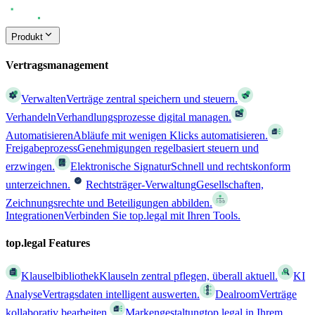
Produkt
Vertragsmanagement
Verwalten
Verträge zentral speichern und steuern.
Verhandeln
Verhandlungsprozesse digital managen.
Automatisieren
Abläufe mit wenigen Klicks automatisieren.
Freigabeprozess
Genehmigungen regelbasiert steuern und
erzwingen.
Elektronische Signatur
Schnell und rechtskonform
unterzeichnen.
Rechtsträger-Verwaltung
Gesellschaften,
Zeichnungsrechte und Beteiligungen abbilden.
Integrationen
Verbinden Sie top.legal mit Ihren Tools.
top.legal Features
Klauselbibliothek
Klauseln zentral pflegen, überall aktuell.
KI
Analyse
Vertragsdaten intelligent auswerten.
Dealroom
Verträge
kollaborativ bearbeiten.
Markengestaltung
top.legal in Ihrem