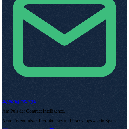
support@top.legal
Am Puls der Contract Intelligence
.
Neue Erkenntnisse, Produktnews und Praxistipps – kein Spam
.