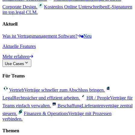
Corporate Design.
Kostenlos Online Unterschreiben
E-Signaturen
im top.legal CLM.
Aktuell
Was ist Vertragsmanagement Software?
Neu
Aktuelle Features
Mehr erfahren
Use Cases
Für Teams
Vertrieb
Verträge schneller zum Abschluss bringen.
Legal
Rechtssicher und effizient arbeiten.
HR / People
Verträge für
Teams einfach verwalten.
Beschaffung
Lieferantenverträge zentral
steuern.
Finanzen & Operations
Verträge mit Prozessen
verbinden.
Themen