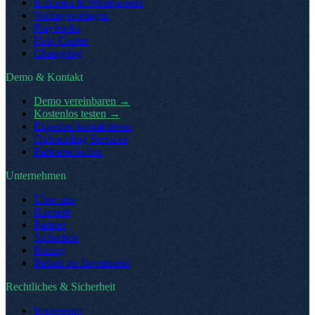
E-Books & Whitepapers
Vertragsvorlagen
Playbooks
Help Center
Changelog
Demo & Kontakt
Demo vereinbaren
→
Kostenlos testen
→
Experten kontaktieren
Onboarding Services
Partnerschaften
Unternehmen
Über uns
Karriere
Partner
Sicherheit
Pricing
Return on Investment
Rechtliches & Sicherheit
Impressum