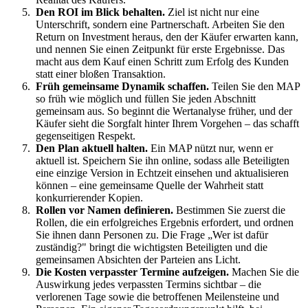
Den ROI im Blick behalten.
Ziel ist nicht nur eine
Unterschrift, sondern eine Partnerschaft. Arbeiten Sie den
Return on Investment heraus, den der Käufer erwarten kann,
und nennen Sie einen Zeitpunkt für erste Ergebnisse. Das
macht aus dem Kauf einen Schritt zum Erfolg des Kunden
statt einer bloßen Transaktion.
Früh gemeinsame Dynamik schaffen.
Teilen Sie den MAP
so früh wie möglich und füllen Sie jeden Abschnitt
gemeinsam aus. So beginnt die Wertanalyse früher, und der
Käufer sieht die Sorgfalt hinter Ihrem Vorgehen – das schafft
gegenseitigen Respekt.
Den Plan aktuell halten.
Ein MAP nützt nur, wenn er
aktuell ist. Speichern Sie ihn online, sodass alle Beteiligten
eine einzige Version in Echtzeit einsehen und aktualisieren
können – eine gemeinsame Quelle der Wahrheit statt
konkurrierender Kopien.
Rollen vor Namen definieren.
Bestimmen Sie zuerst die
Rollen, die ein erfolgreiches Ergebnis erfordert, und ordnen
Sie ihnen dann Personen zu. Die Frage „Wer ist dafür
zuständig?" bringt die wichtigsten Beteiligten und die
gemeinsamen Absichten der Parteien ans Licht.
Die Kosten verpasster Termine aufzeigen.
Machen Sie die
Auswirkung jedes verpassten Termins sichtbar – die
verlorenen Tage sowie die betroffenen Meilensteine und