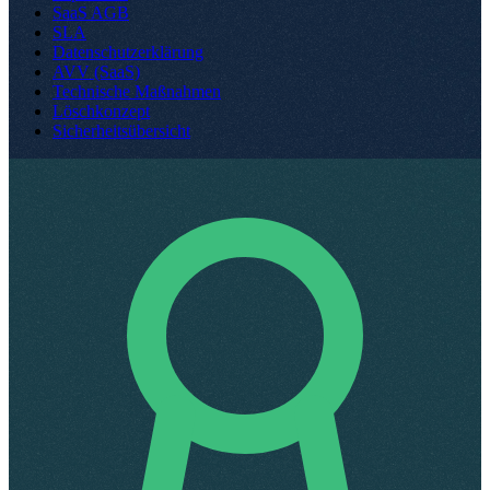
SaaS AGB
SLA
Datenschutzerklärung
AVV (SaaS)
Technische Maßnahmen
Löschkonzept
Sicherheitsübersicht