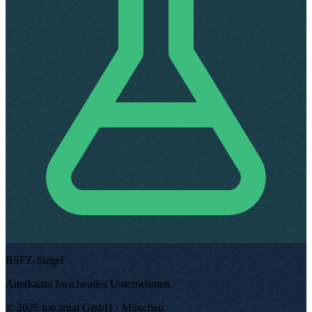
BSFZ-Siegel
Anerkannt forschendes Unternehmen
©
2026
top.legal
GmbH ·
München