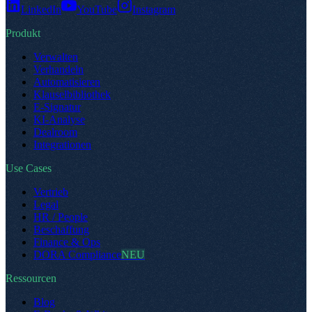
LinkedIn
YouTube
Instagram
Produkt
Verwalten
Verhandeln
Automatisieren
Klauselbibliothek
E-Signatur
KI-Analyse
Dealroom
Integrationen
Use Cases
Vertrieb
Legal
HR / People
Beschaffung
Finance & Ops
DORA Compliance
NEU
Ressourcen
Blog