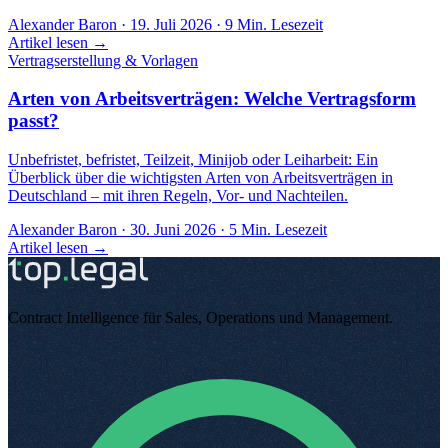
Alexander Baron
·
19. Juli 2026
·
9
Min. Lesezeit
Artikel lesen →
Vertragserstellung & Vorlagen
Arten von Arbeitsverträgen: Welche Vertragsform
passt?
Unbefristet, befristet, Teilzeit, Minijob oder Leiharbeit: Ein
Überblick über die wichtigsten Arten von Arbeitsverträgen in
Deutschland – mit ihren Regeln, Vor- und Nachteilen.
Alexander Baron
·
30. Juni 2026
·
5
Min. Lesezeit
Artikel lesen →
Contract Intelligence für Sales, Operations und Management
.