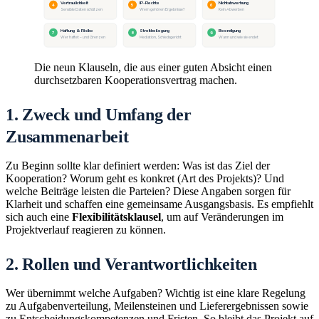
Vertraulichkeit
IP-Rechte
Nichtabwerbung
4
5
6
Sensible Daten schützen
Wem gehören Ergebnisse?
Kein Abwerben
Haftung & Risiko
Streitbeilegung
Beendigung
7
8
9
Wer haftet – und Grenzen
Mediation, Schiedsgericht
Wann und wie sie endet
Die neun Klauseln, die aus einer guten Absicht einen
durchsetzbaren Kooperationsvertrag machen.
1. Zweck und Umfang der
Zusammenarbeit
Zu Beginn sollte klar definiert werden: Was ist das Ziel der
Kooperation? Worum geht es konkret (Art des Projekts)? Und
welche Beiträge leisten die Parteien? Diese Angaben sorgen für
Klarheit und schaffen eine gemeinsame Ausgangsbasis. Es empfiehlt
sich auch eine
Flexibilitätsklausel
, um auf Veränderungen im
Projektverlauf reagieren zu können.
2. Rollen und Verantwortlichkeiten
Wer übernimmt welche Aufgaben? Wichtig ist eine klare Regelung
zu Aufgabenverteilung, Meilensteinen und Lieferergebnissen sowie
zu Entscheidungskompetenzen und Fristen. So bleibt das Projekt auf