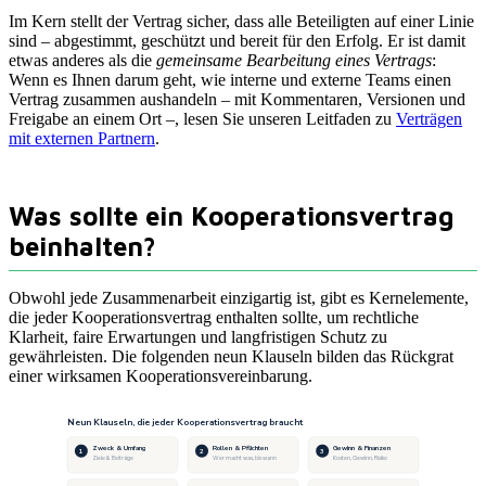
Im Kern stellt der Vertrag sicher, dass alle Beteiligten auf einer Linie
sind – abgestimmt, geschützt und bereit für den Erfolg. Er ist damit
etwas anderes als die
gemeinsame Bearbeitung eines Vertrags
:
Wenn es Ihnen darum geht, wie interne und externe Teams einen
Vertrag zusammen aushandeln – mit Kommentaren, Versionen und
Freigabe an einem Ort –, lesen Sie unseren Leitfaden zu
Verträgen
mit externen Partnern
.
Was sollte ein Kooperationsvertrag
beinhalten?
Obwohl jede Zusammenarbeit einzigartig ist, gibt es Kernelemente,
die jeder Kooperationsvertrag enthalten sollte, um rechtliche
Klarheit, faire Erwartungen und langfristigen Schutz zu
gewährleisten. Die folgenden neun Klauseln bilden das Rückgrat
einer wirksamen Kooperationsvereinbarung.
Neun Klauseln, die jeder Kooperationsvertrag braucht
Zweck & Umfang
Rollen & Pflichten
Gewinn & Finanzen
1
2
3
Ziele & Beiträge
Wer macht was, bis wann
Kosten, Gewinn, Risiko