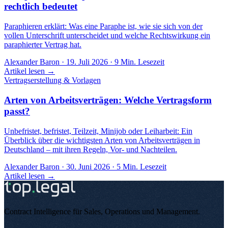
rechtlich bedeutet
Paraphieren erklärt: Was eine Paraphe ist, wie sie sich von der
vollen Unterschrift unterscheidet und welche Rechtswirkung ein
paraphierter Vertrag hat.
Alexander Baron
·
19. Juli 2026
·
9
Min. Lesezeit
Artikel lesen →
Vertragserstellung & Vorlagen
Arten von Arbeitsverträgen: Welche Vertragsform
passt?
Unbefristet, befristet, Teilzeit, Minijob oder Leiharbeit: Ein
Überblick über die wichtigsten Arten von Arbeitsverträgen in
Deutschland – mit ihren Regeln, Vor- und Nachteilen.
Alexander Baron
·
30. Juni 2026
·
5
Min. Lesezeit
Artikel lesen →
Contract Intelligence für Sales, Operations und Management
.