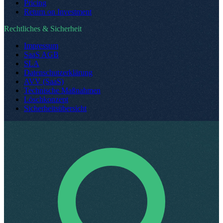
Pricing
Return on Investment
Rechtliches & Sicherheit
Impressum
SaaS AGB
SLA
Datenschutzerklärung
AVV (SaaS)
Technische Maßnahmen
Löschkonzept
Sicherheitsübersicht