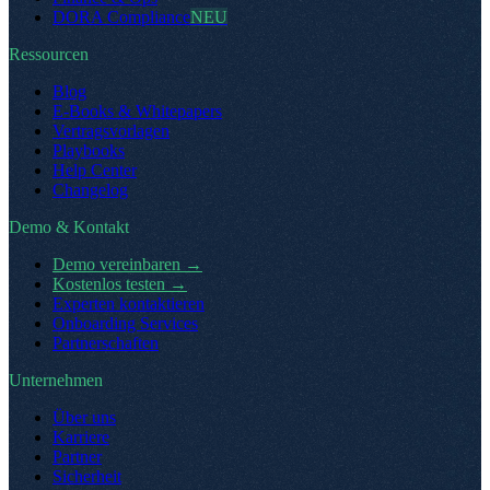
DORA Compliance
NEU
Ressourcen
Blog
E-Books & Whitepapers
Vertragsvorlagen
Playbooks
Help Center
Changelog
Demo & Kontakt
Demo vereinbaren
→
Kostenlos testen
→
Experten kontaktieren
Onboarding Services
Partnerschaften
Unternehmen
Über uns
Karriere
Partner
Sicherheit