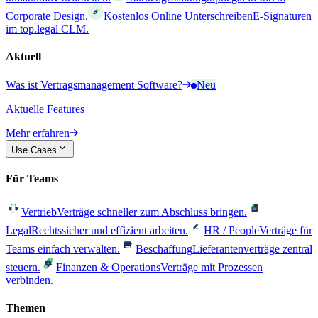
Corporate Design.
Kostenlos Online Unterschreiben
E-Signaturen
im top.legal CLM.
Aktuell
Was ist Vertragsmanagement Software?
Neu
Aktuelle Features
Mehr erfahren
Use Cases
Für Teams
Vertrieb
Verträge schneller zum Abschluss bringen.
Legal
Rechtssicher und effizient arbeiten.
HR / People
Verträge für
Teams einfach verwalten.
Beschaffung
Lieferantenverträge zentral
steuern.
Finanzen & Operations
Verträge mit Prozessen
verbinden.
Themen