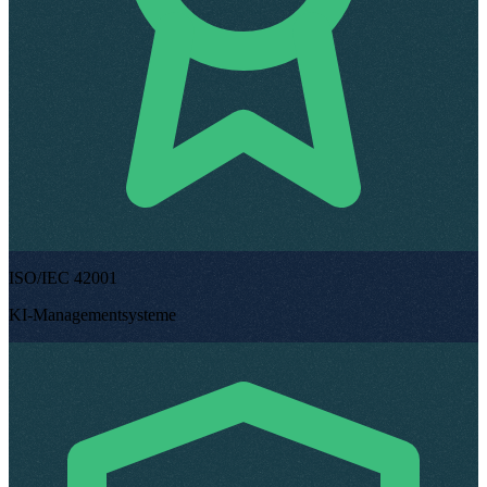
ISO/IEC 42001
KI-Managementsysteme