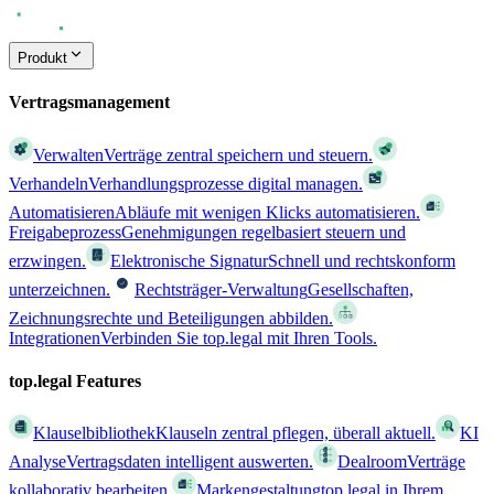
Produkt
Vertragsmanagement
Verwalten
Verträge zentral speichern und steuern.
Verhandeln
Verhandlungsprozesse digital managen.
Automatisieren
Abläufe mit wenigen Klicks automatisieren.
Freigabeprozess
Genehmigungen regelbasiert steuern und
erzwingen.
Elektronische Signatur
Schnell und rechtskonform
unterzeichnen.
Rechtsträger-Verwaltung
Gesellschaften,
Zeichnungsrechte und Beteiligungen abbilden.
Integrationen
Verbinden Sie top.legal mit Ihren Tools.
top.legal Features
Klauselbibliothek
Klauseln zentral pflegen, überall aktuell.
KI
Analyse
Vertragsdaten intelligent auswerten.
Dealroom
Verträge
kollaborativ bearbeiten.
Markengestaltung
top.legal in Ihrem