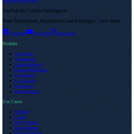
support@top.legal
Am Puls der Contract Intelligence
.
Neue Erkenntnisse, Produktnews und Praxistipps – kein Spam
.
LinkedIn
YouTube
Instagram
Produkt
Verwalten
Verhandeln
Automatisieren
Klauselbibliothek
E-Signatur
KI-Analyse
Dealroom
Integrationen
Use Cases
Vertrieb
Legal
HR / People
Beschaffung
Finance & Ops