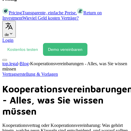
Pricing
Transparente, einfache Preise.
Return on
Investment
Wieviel Geld kosten Verträge?
de
Login
Kostenlos testen
Demo vereinbaren
top.legal
›
Blog
›
Kooperationsvereinbarungen - Alles, was Sie wissen
müssen
Vertragserstellung & Vorlagen
Kooperationsvereinbarunge
- Alles, was Sie wissen
müssen
Kooperationsvertrag oder Kooperationsvereinbarung: Was gehört
hinein, welche neun Klauseln sind entscheidend, und worauf sollten