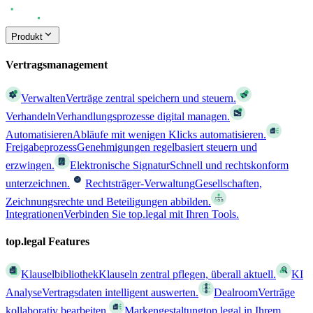
Produkt
Vertragsmanagement
Verwalten
Verträge zentral speichern und steuern.
Verhandeln
Verhandlungsprozesse digital managen.
Automatisieren
Abläufe mit wenigen Klicks automatisieren.
Freigabeprozess
Genehmigungen regelbasiert steuern und
erzwingen.
Elektronische Signatur
Schnell und rechtskonform
unterzeichnen.
Rechtsträger-Verwaltung
Gesellschaften,
Zeichnungsrechte und Beteiligungen abbilden.
Integrationen
Verbinden Sie top.legal mit Ihren Tools.
top.legal Features
Klauselbibliothek
Klauseln zentral pflegen, überall aktuell.
KI
Analyse
Vertragsdaten intelligent auswerten.
Dealroom
Verträge
kollaborativ bearbeiten.
Markengestaltung
top.legal in Ihrem