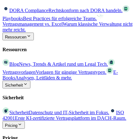
DORA Compliance
Rechtskonform nach DORA handeln.
Playbooks
Best Practices für erfolgreiche Teams.
Vertragsmanagement vs. Excel
Warum klassische Verwaltung nicht
mehr reicht.
Ressourcen
Ressourcen
Blog
News, Trends & Artikel rund um Legal Tech.
Vertragsvorlagen
Vorlagen für gängige Vertragstypen.
E-
Books
Analysen, Leitfäden & mehr.
Sicherheit
Sicherheit
Sicherheit
Datenschutz und IT-Sicherheit im Fokus.
ISO
42001
Erste KI-zertifizierte Vertragsplattform im DACH-Raum.
Pricing
Pricing