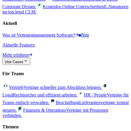
Corporate Design.
Kostenlos Online Unterschreiben
E-Signaturen
im top.legal CLM.
Aktuell
Was ist Vertragsmanagement Software?
Neu
Aktuelle Features
Mehr erfahren
Use Cases
Für Teams
Vertrieb
Verträge schneller zum Abschluss bringen.
Legal
Rechtssicher und effizient arbeiten.
HR / People
Verträge für
Teams einfach verwalten.
Beschaffung
Lieferantenverträge zentral
steuern.
Finanzen & Operations
Verträge mit Prozessen
verbinden.
Themen