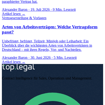
paraphierter Vertrag hat.
Alexander Baron
·
19. Juli 2026
·
9
Min. Lesezeit
Artikel lesen →
Vertragserstellung & Vorlagen
Arten von Arbeitsverträgen: Welche Vertragsform
passt?
Unbefristet, befristet, Teilzeit, Minijob oder Leiharbeit: Ein
Überblick über die wichtigsten Arten von Arbeitsverträgen in
Deutschland – mit ihren Regeln, Vor- und Nachteilen.
Alexander Baron
·
30. Juni 2026
·
5
Min. Lesezeit
Artikel lesen →
Contract Intelligence für Sales, Operations und Management
.