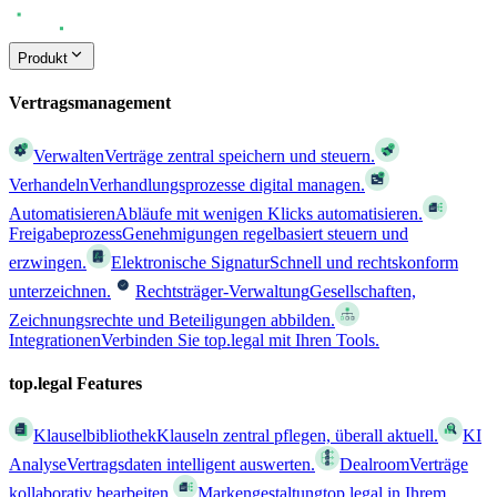
Produkt
Vertragsmanagement
Verwalten
Verträge zentral speichern und steuern.
Verhandeln
Verhandlungsprozesse digital managen.
Automatisieren
Abläufe mit wenigen Klicks automatisieren.
Freigabeprozess
Genehmigungen regelbasiert steuern und
erzwingen.
Elektronische Signatur
Schnell und rechtskonform
unterzeichnen.
Rechtsträger-Verwaltung
Gesellschaften,
Zeichnungsrechte und Beteiligungen abbilden.
Integrationen
Verbinden Sie top.legal mit Ihren Tools.
top.legal Features
Klauselbibliothek
Klauseln zentral pflegen, überall aktuell.
KI
Analyse
Vertragsdaten intelligent auswerten.
Dealroom
Verträge
kollaborativ bearbeiten.
Markengestaltung
top.legal in Ihrem