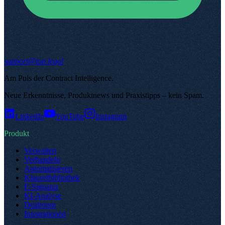
support@top.legal
Am Puls der Contract Intelligence
.
Neue Erkenntnisse, Produktnews und Praxistipps – kein Spam
.
LinkedIn
YouTube
Instagram
Produkt
Verwalten
Verhandeln
Automatisieren
Klauselbibliothek
E-Signatur
KI-Analyse
Dealroom
Integrationen