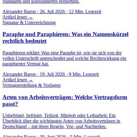
Standards und konsolidiertes Reporting.
Alexander Baron
·
26. Juli 2026
·
12
Min. Lesezeit
Artikel lesen →
Signatur & Unterzeichnung
Paraphe und Paraphieren: Was ein Namenskürzel
rechtlich bedeutet
Paraphieren erklärt: Was eine Paraphe ist, wie sie sich von der
vollen Unterschrift unterscheidet und welche Rechtswirkung ein
paraphierter Vertrag hat.
Alexander Baron
·
19. Juli 2026
·
9
Min. Lesezeit
Artikel lesen →
Vertragserstellung & Vorlagen
Arten von Arbeitsverträgen: Welche Vertragsform
passt?
Unbefristet, befristet, Teilzeit, Minijob oder Leiharbeit: Ein
Überblick über die wichtigsten Arten von Arbeitsverträgen in
Deutschland – mit ihren Regeln, Vor- und Nachteilen.
Alexander Baron
·
30. Juni 2026
·
5
Min. Lesezeit