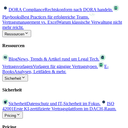
DORA Compliance
Rechtskonform nach DORA handeln.
Playbooks
Best Practices für erfolgreiche Teams.
Vertragsmanagement vs. Excel
Warum klassische Verwaltung nicht
mehr reicht.
Ressourcen
Ressourcen
Blog
News, Trends & Artikel rund um Legal Tech.
Vertragsvorlagen
Vorlagen für gängige Vertragstypen.
E-
Books
Analysen, Leitfäden & mehr.
Sicherheit
Sicherheit
Sicherheit
Datenschutz und IT-Sicherheit im Fokus.
ISO
42001
Erste KI-zertifizierte Vertragsplattform im DACH-Raum.
Pricing
Pricing