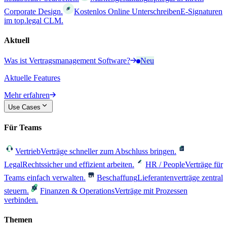
Corporate Design.
Kostenlos Online Unterschreiben
E-Signaturen
im top.legal CLM.
Aktuell
Was ist Vertragsmanagement Software?
Neu
Aktuelle Features
Mehr erfahren
Use Cases
Für Teams
Vertrieb
Verträge schneller zum Abschluss bringen.
Legal
Rechtssicher und effizient arbeiten.
HR / People
Verträge für
Teams einfach verwalten.
Beschaffung
Lieferantenverträge zentral
steuern.
Finanzen & Operations
Verträge mit Prozessen
verbinden.
Themen