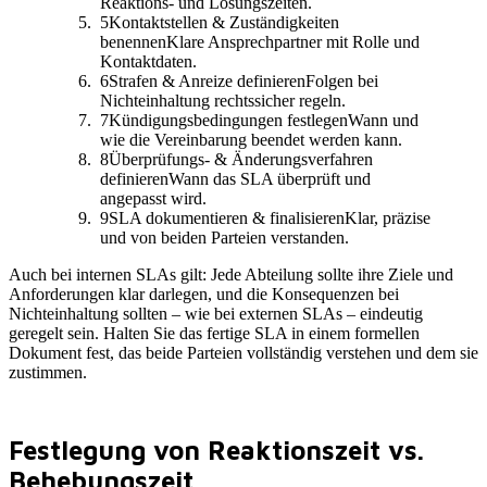
Reaktions- und Lösungszeiten.
5
Kontaktstellen & Zuständigkeiten
benennen
Klare Ansprechpartner mit Rolle und
Kontaktdaten.
6
Strafen & Anreize definieren
Folgen bei
Nichteinhaltung rechtssicher regeln.
7
Kündigungsbedingungen festlegen
Wann und
wie die Vereinbarung beendet werden kann.
8
Überprüfungs- & Änderungsverfahren
definieren
Wann das SLA überprüft und
angepasst wird.
9
SLA dokumentieren & finalisieren
Klar, präzise
und von beiden Parteien verstanden.
Auch bei internen SLAs gilt: Jede Abteilung sollte ihre Ziele und
Anforderungen klar darlegen, und die Konsequenzen bei
Nichteinhaltung sollten – wie bei externen SLAs – eindeutig
geregelt sein. Halten Sie das fertige SLA in einem formellen
Dokument fest, das beide Parteien vollständig verstehen und dem sie
zustimmen.
Festlegung von Reaktionszeit vs.
Behebungszeit