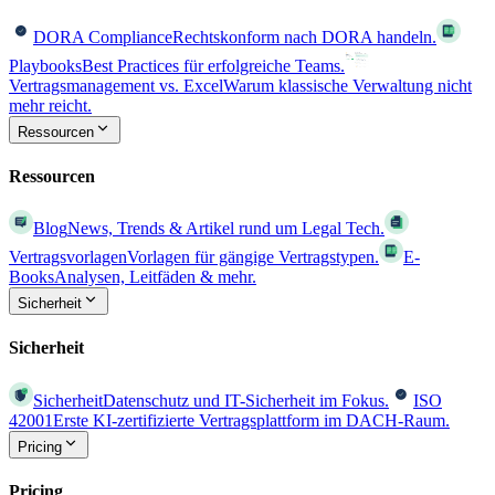
DORA Compliance
Rechtskonform nach DORA handeln.
Playbooks
Best Practices für erfolgreiche Teams.
Vertragsmanagement vs. Excel
Warum klassische Verwaltung nicht
mehr reicht.
Ressourcen
Ressourcen
Blog
News, Trends & Artikel rund um Legal Tech.
Vertragsvorlagen
Vorlagen für gängige Vertragstypen.
E-
Books
Analysen, Leitfäden & mehr.
Sicherheit
Sicherheit
Sicherheit
Datenschutz und IT-Sicherheit im Fokus.
ISO
42001
Erste KI-zertifizierte Vertragsplattform im DACH-Raum.
Pricing
Pricing