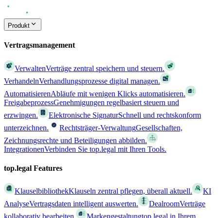
Produkt
Vertragsmanagement
Verwalten
Verträge zentral speichern und steuern.
Verhandeln
Verhandlungsprozesse digital managen.
Automatisieren
Abläufe mit wenigen Klicks automatisieren.
Freigabeprozess
Genehmigungen regelbasiert steuern und
erzwingen.
Elektronische Signatur
Schnell und rechtskonform
unterzeichnen.
Rechtsträger-Verwaltung
Gesellschaften,
Zeichnungsrechte und Beteiligungen abbilden.
Integrationen
Verbinden Sie top.legal mit Ihren Tools.
top.legal Features
Klauselbibliothek
Klauseln zentral pflegen, überall aktuell.
KI
Analyse
Vertragsdaten intelligent auswerten.
Dealroom
Verträge
kollaborativ bearbeiten.
Markengestaltung
top.legal in Ihrem