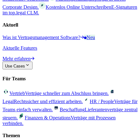
Corporate Design.
Kostenlos Online Unterschreiben
E-Signaturen
im top.legal CLM.
Aktuell
Was ist Vertragsmanagement Software?
Neu
Aktuelle Features
Mehr erfahren
Use Cases
Für Teams
Vertrieb
Verträge schneller zum Abschluss bringen.
Legal
Rechtssicher und effizient arbeiten.
HR / People
Verträge für
Teams einfach verwalten.
Beschaffung
Lieferantenverträge zentral
steuern.
Finanzen & Operations
Verträge mit Prozessen
verbinden.
Themen