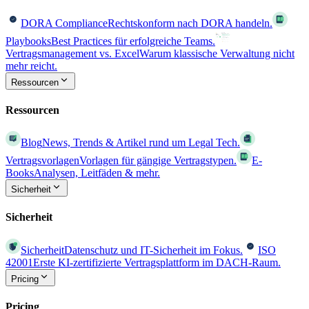
DORA Compliance
Rechtskonform nach DORA handeln.
Playbooks
Best Practices für erfolgreiche Teams.
Vertragsmanagement vs. Excel
Warum klassische Verwaltung nicht
mehr reicht.
Ressourcen
Ressourcen
Blog
News, Trends & Artikel rund um Legal Tech.
Vertragsvorlagen
Vorlagen für gängige Vertragstypen.
E-
Books
Analysen, Leitfäden & mehr.
Sicherheit
Sicherheit
Sicherheit
Datenschutz und IT-Sicherheit im Fokus.
ISO
42001
Erste KI-zertifizierte Vertragsplattform im DACH-Raum.
Pricing
Pricing