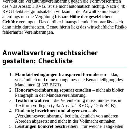
Verstößt die Vergütungsvereinbarung gegen die Formvorschriften
des § 3a Absatz 1 RVG, ist sie nicht automatisch nichtig. Nach § 4b
RVG bleibt sie grundsätzlich wirksam – der Anwalt kann daraus
allerdings nur die Vergütung
bis zur Höhe der gesetzlichen
Gebühr
verlangen. Das darüber hinausgehende Honorar lässt sich
dann nicht durchsetzen. Genau hierin liegt das wirtschaftliche Risiko
fehlerhafter Vereinbarungen.
Anwaltsvertrag rechtssicher
gestalten: Checkliste
Mandatsbedingungen transparent formulieren
– klar,
verständlich und ohne unangemessene Benachteiligung des
Mandanten (§ 307 BGB).
Honorarvereinbarung separat erstellen
– nicht als bloßer
Paragraph in der Mandatsvereinbarung.
Textform wahren
– die Vereinbarung muss mindestens in
Textform vorliegen (§ 3a Absatz 1 RVG, § 126b BGB).
Eindeutig bezeichnen und abgrenzen
– als
„Vergütungsvereinbarung" betiteln, deutlich von anderen
Abreden abgesetzt und nicht in der Vollmacht enthalten.
Leistungen konkret beschreiben
– für welche Tätigkeiten