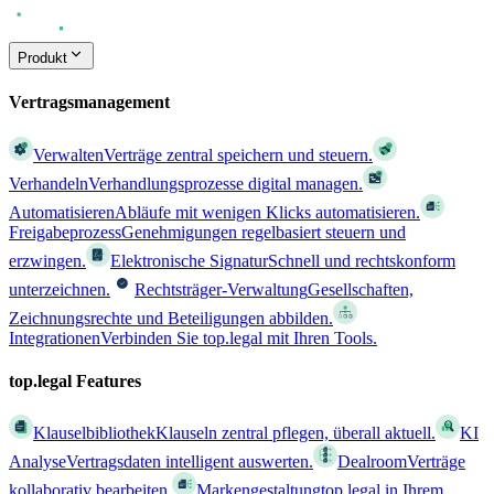
Produkt
Vertragsmanagement
Verwalten
Verträge zentral speichern und steuern.
Verhandeln
Verhandlungsprozesse digital managen.
Automatisieren
Abläufe mit wenigen Klicks automatisieren.
Freigabeprozess
Genehmigungen regelbasiert steuern und
erzwingen.
Elektronische Signatur
Schnell und rechtskonform
unterzeichnen.
Rechtsträger-Verwaltung
Gesellschaften,
Zeichnungsrechte und Beteiligungen abbilden.
Integrationen
Verbinden Sie top.legal mit Ihren Tools.
top.legal Features
Klauselbibliothek
Klauseln zentral pflegen, überall aktuell.
KI
Analyse
Vertragsdaten intelligent auswerten.
Dealroom
Verträge
kollaborativ bearbeiten.
Markengestaltung
top.legal in Ihrem