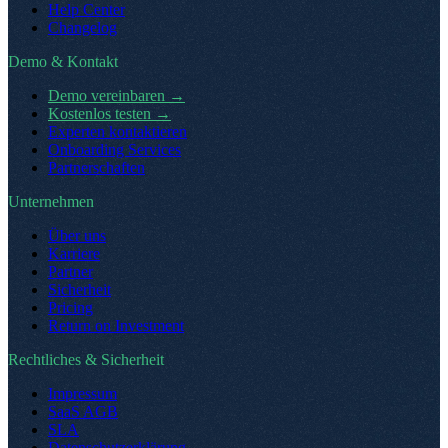
Help Center
Changelog
Demo & Kontakt
Demo vereinbaren
→
Kostenlos testen
→
Experten kontaktieren
Onboarding Services
Partnerschaften
Unternehmen
Über uns
Karriere
Partner
Sicherheit
Pricing
Return on Investment
Rechtliches & Sicherheit
Impressum
SaaS AGB
SLA
Datenschutzerklärung