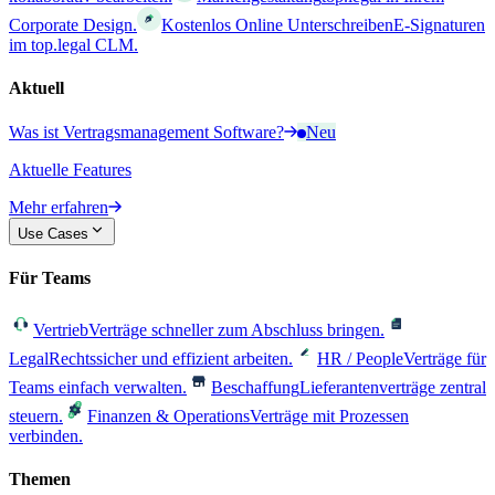
Corporate Design.
Kostenlos Online Unterschreiben
E-Signaturen
im top.legal CLM.
Aktuell
Was ist Vertragsmanagement Software?
Neu
Aktuelle Features
Mehr erfahren
Use Cases
Für Teams
Vertrieb
Verträge schneller zum Abschluss bringen.
Legal
Rechtssicher und effizient arbeiten.
HR / People
Verträge für
Teams einfach verwalten.
Beschaffung
Lieferantenverträge zentral
steuern.
Finanzen & Operations
Verträge mit Prozessen
verbinden.
Themen