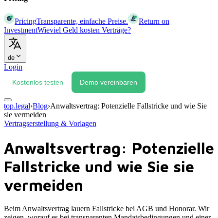
Pricing
Transparente, einfache Preise.
Return on
Investment
Wieviel Geld kosten Verträge?
de
Login
Kostenlos testen
Demo vereinbaren
top.legal
›
Blog
›
Anwaltsvertrag: Potenzielle Fallstricke und wie Sie
sie vermeiden
Vertragserstellung & Vorlagen
Anwaltsvertrag: Potenzielle
Fallstricke und wie Sie sie
vermeiden
Beim Anwaltsvertrag lauern Fallstricke bei AGB und Honorar. Wir
zeigen, worauf es bei transparenten Mandatsbedingungen und einer