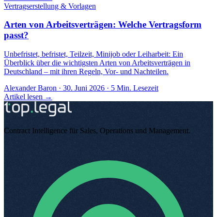
Vertragserstellung & Vorlagen
Arten von Arbeitsverträgen: Welche Vertragsform
passt?
Unbefristet, befristet, Teilzeit, Minijob oder Leiharbeit: Ein
Überblick über die wichtigsten Arten von Arbeitsverträgen in
Deutschland – mit ihren Regeln, Vor- und Nachteilen.
Alexander Baron
·
30. Juni 2026
·
5
Min. Lesezeit
Artikel lesen →
Contract Intelligence für Sales, Operations und Management
.