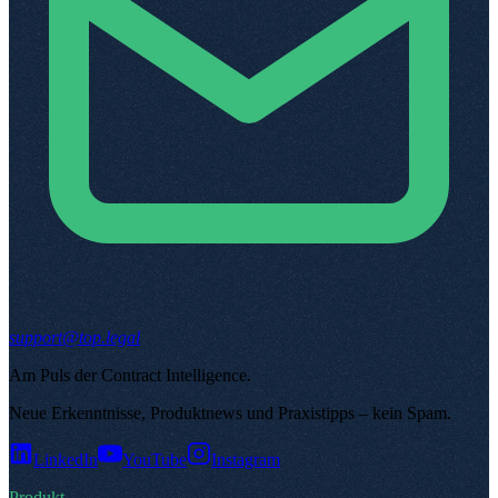
support@top.legal
Am Puls der Contract Intelligence
.
Neue Erkenntnisse, Produktnews und Praxistipps – kein Spam
.
LinkedIn
YouTube
Instagram
Produkt