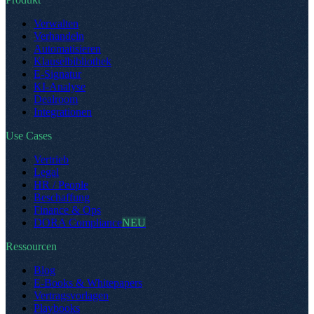
Verwalten
Verhandeln
Automatisieren
Klauselbibliothek
E-Signatur
KI-Analyse
Dealroom
Integrationen
Use Cases
Vertrieb
Legal
HR / People
Beschaffung
Finance & Ops
DORA Compliance
NEU
Ressourcen
Blog
E-Books & Whitepapers
Vertragsvorlagen
Playbooks