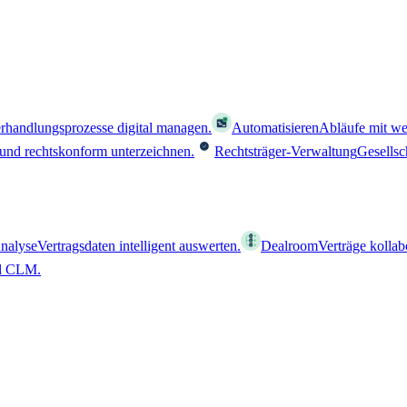
rhandlungsprozesse digital managen.
Automatisieren
Abläufe mit we
 und rechtskonform unterzeichnen.
Rechtsträger-Verwaltung
Gesellsc
nalyse
Vertragsdaten intelligent auswerten.
Dealroom
Verträge kollab
al CLM.