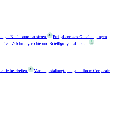
nigen Klicks automatisieren.
Freigabeprozess
Genehmigungen
haften, Zeichnungsrechte und Beteiligungen abbilden.
orativ bearbeiten.
Markengestaltung
top.legal in Ihrem Corporate