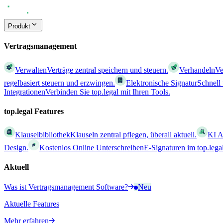
Produkt
Vertragsmanagement
Verwalten
Verträge zentral speichern und steuern.
Verhandeln
Ve
regelbasiert steuern und erzwingen.
Elektronische Signatur
Schnell
Integrationen
Verbinden Sie top.legal mit Ihren Tools.
top.legal Features
Klauselbibliothek
Klauseln zentral pflegen, überall aktuell.
KI A
Design.
Kostenlos Online Unterschreiben
E-Signaturen im top.leg
Aktuell
Was ist Vertragsmanagement Software?
Neu
Aktuelle Features
Mehr erfahren