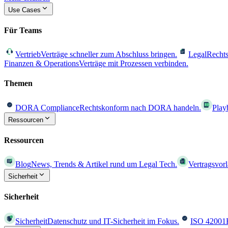
Use Cases
Für Teams
Vertrieb
Verträge schneller zum Abschluss bringen.
Legal
Rechts
Finanzen & Operations
Verträge mit Prozessen verbinden.
Themen
DORA Compliance
Rechtskonform nach DORA handeln.
Play
Ressourcen
Ressourcen
Blog
News, Trends & Artikel rund um Legal Tech.
Vertragsvor
Sicherheit
Sicherheit
Sicherheit
Datenschutz und IT-Sicherheit im Fokus.
ISO 42001