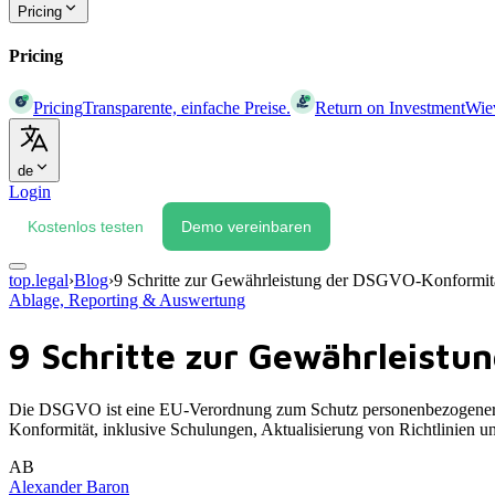
Pricing
Pricing
Pricing
Transparente, einfache Preise.
Return on Investment
Wiev
de
Login
Kostenlos testen
Demo vereinbaren
top.legal
›
Blog
›
9 Schritte zur Gewährleistung der DSGVO-Konformit
Ablage, Reporting & Auswertung
9 Schritte zur Gewährleist
Die DSGVO ist eine EU-Verordnung zum Schutz personenbezogener Da
Konformität, inklusive Schulungen, Aktualisierung von Richtlinien
AB
Alexander Baron