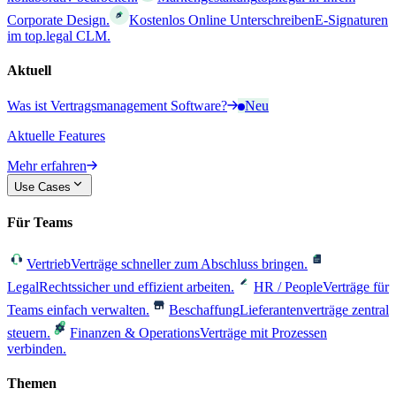
Corporate Design.
Kostenlos Online Unterschreiben
E-Signaturen
im top.legal CLM.
Aktuell
Was ist Vertragsmanagement Software?
Neu
Aktuelle Features
Mehr erfahren
Use Cases
Für Teams
Vertrieb
Verträge schneller zum Abschluss bringen.
Legal
Rechtssicher und effizient arbeiten.
HR / People
Verträge für
Teams einfach verwalten.
Beschaffung
Lieferantenverträge zentral
steuern.
Finanzen & Operations
Verträge mit Prozessen
verbinden.
Themen