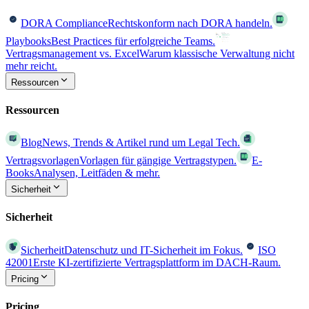
DORA Compliance
Rechtskonform nach DORA handeln.
Playbooks
Best Practices für erfolgreiche Teams.
Vertragsmanagement vs. Excel
Warum klassische Verwaltung nicht
mehr reicht.
Ressourcen
Ressourcen
Blog
News, Trends & Artikel rund um Legal Tech.
Vertragsvorlagen
Vorlagen für gängige Vertragstypen.
E-
Books
Analysen, Leitfäden & mehr.
Sicherheit
Sicherheit
Sicherheit
Datenschutz und IT-Sicherheit im Fokus.
ISO
42001
Erste KI-zertifizierte Vertragsplattform im DACH-Raum.
Pricing
Pricing