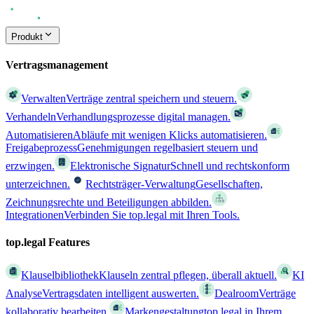
Produkt
Vertragsmanagement
Verwalten
Verträge zentral speichern und steuern.
Verhandeln
Verhandlungsprozesse digital managen.
Automatisieren
Abläufe mit wenigen Klicks automatisieren.
Freigabeprozess
Genehmigungen regelbasiert steuern und
erzwingen.
Elektronische Signatur
Schnell und rechtskonform
unterzeichnen.
Rechtsträger-Verwaltung
Gesellschaften,
Zeichnungsrechte und Beteiligungen abbilden.
Integrationen
Verbinden Sie top.legal mit Ihren Tools.
top.legal Features
Klauselbibliothek
Klauseln zentral pflegen, überall aktuell.
KI
Analyse
Vertragsdaten intelligent auswerten.
Dealroom
Verträge
kollaborativ bearbeiten.
Markengestaltung
top.legal in Ihrem