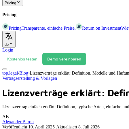
Pricing
Pricing
Pricing
Transparente, einfache Preise.
Return on Investment
Wiev
de
Login
Kostenlos testen
Demo vereinbaren
top.legal
›
Blog
›
Lizenzverträge erklärt: Definition, Modelle und Haf
Vertragserstellung & Vorlagen
Lizenzverträge erklärt: Def
Lizenzvertrag einfach erklärt: Definition, typische Arten, einfache
AB
Alexander Baron
Veröffentlicht
10. April 2025
·
Aktualisiert
8. Juli 2026