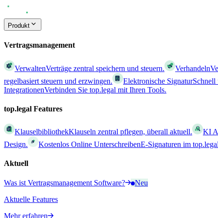
Produkt
Vertragsmanagement
Verwalten
Verträge zentral speichern und steuern.
Verhandeln
Ve
regelbasiert steuern und erzwingen.
Elektronische Signatur
Schnell
Integrationen
Verbinden Sie top.legal mit Ihren Tools.
top.legal Features
Klauselbibliothek
Klauseln zentral pflegen, überall aktuell.
KI A
Design.
Kostenlos Online Unterschreiben
E-Signaturen im top.leg
Aktuell
Was ist Vertragsmanagement Software?
Neu
Aktuelle Features
Mehr erfahren