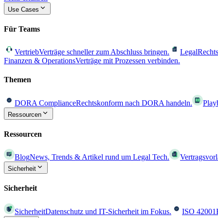
Use Cases
Für Teams
Vertrieb
Verträge schneller zum Abschluss bringen.
Legal
Rechts
Finanzen & Operations
Verträge mit Prozessen verbinden.
Themen
DORA Compliance
Rechtskonform nach DORA handeln.
Play
Ressourcen
Ressourcen
Blog
News, Trends & Artikel rund um Legal Tech.
Vertragsvor
Sicherheit
Sicherheit
Sicherheit
Datenschutz und IT-Sicherheit im Fokus.
ISO 42001