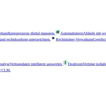
rhandlungsprozesse digital managen.
Automatisieren
Abläufe mit we
 und rechtskonform unterzeichnen.
Rechtsträger-Verwaltung
Gesellsc
nalyse
Vertragsdaten intelligent auswerten.
Dealroom
Verträge kollab
al CLM.