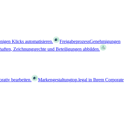
nigen Klicks automatisieren.
Freigabeprozess
Genehmigungen
haften, Zeichnungsrechte und Beteiligungen abbilden.
orativ bearbeiten.
Markengestaltung
top.legal in Ihrem Corporate