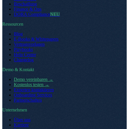
Beschaffung
Finance & Ops
DORA Compliance
NEU
Ressourcen
Blog
E-Books & Whitepapers
Vertragsvorlagen
Playbooks
Help Center
Changelog
Demo & Kontakt
Demo vereinbaren
→
Kostenlos testen
→
Experten kontaktieren
Onboarding Services
Partnerschaften
Unternehmen
Über uns
Karriere