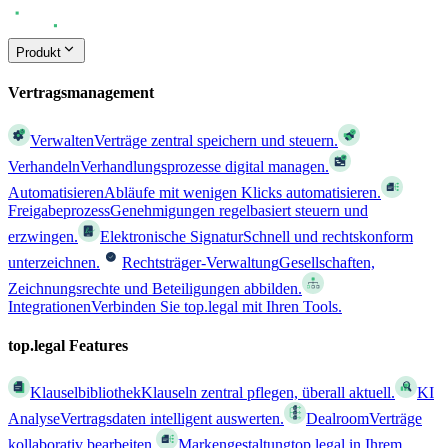
Produkt
Vertragsmanagement
Verwalten
Verträge zentral speichern und steuern.
Verhandeln
Verhandlungsprozesse digital managen.
Automatisieren
Abläufe mit wenigen Klicks automatisieren.
Freigabeprozess
Genehmigungen regelbasiert steuern und
erzwingen.
Elektronische Signatur
Schnell und rechtskonform
unterzeichnen.
Rechtsträger-Verwaltung
Gesellschaften,
Zeichnungsrechte und Beteiligungen abbilden.
Integrationen
Verbinden Sie top.legal mit Ihren Tools.
top.legal Features
Klauselbibliothek
Klauseln zentral pflegen, überall aktuell.
KI
Analyse
Vertragsdaten intelligent auswerten.
Dealroom
Verträge
kollaborativ bearbeiten.
Markengestaltung
top.legal in Ihrem