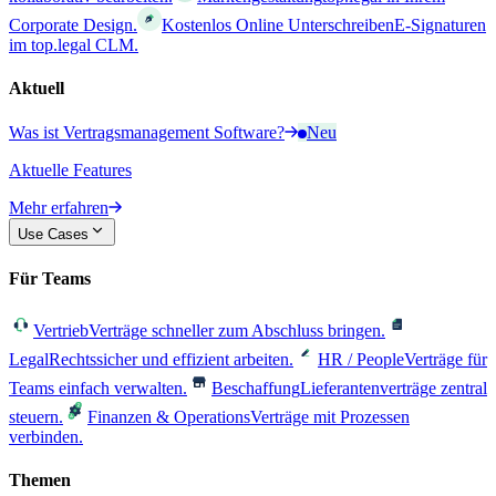
Corporate Design.
Kostenlos Online Unterschreiben
E-Signaturen
im top.legal CLM.
Aktuell
Was ist Vertragsmanagement Software?
Neu
Aktuelle Features
Mehr erfahren
Use Cases
Für Teams
Vertrieb
Verträge schneller zum Abschluss bringen.
Legal
Rechtssicher und effizient arbeiten.
HR / People
Verträge für
Teams einfach verwalten.
Beschaffung
Lieferantenverträge zentral
steuern.
Finanzen & Operations
Verträge mit Prozessen
verbinden.
Themen