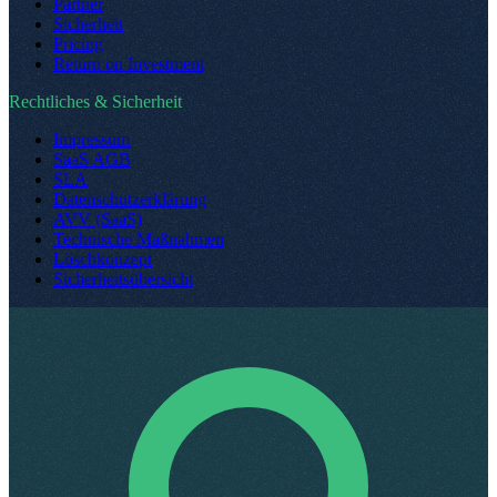
Partner
Sicherheit
Pricing
Return on Investment
Rechtliches & Sicherheit
Impressum
SaaS AGB
SLA
Datenschutzerklärung
AVV (SaaS)
Technische Maßnahmen
Löschkonzept
Sicherheitsübersicht