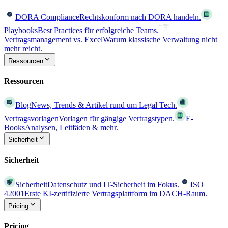
DORA Compliance
Rechtskonform nach DORA handeln.
Playbooks
Best Practices für erfolgreiche Teams.
Vertragsmanagement vs. Excel
Warum klassische Verwaltung nicht
mehr reicht.
Ressourcen
Ressourcen
Blog
News, Trends & Artikel rund um Legal Tech.
Vertragsvorlagen
Vorlagen für gängige Vertragstypen.
E-
Books
Analysen, Leitfäden & mehr.
Sicherheit
Sicherheit
Sicherheit
Datenschutz und IT-Sicherheit im Fokus.
ISO
42001
Erste KI-zertifizierte Vertragsplattform im DACH-Raum.
Pricing
Pricing