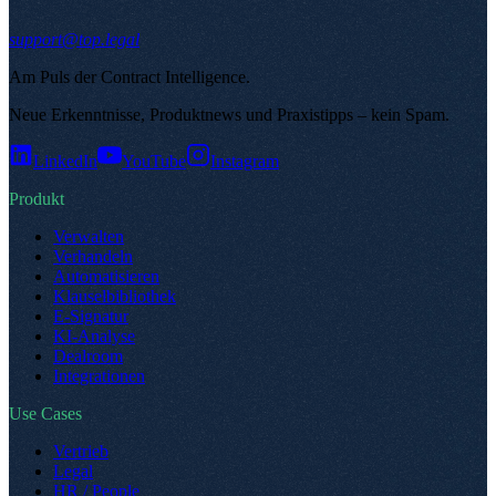
support@top.legal
Am Puls der Contract Intelligence
.
Neue Erkenntnisse, Produktnews und Praxistipps – kein Spam
.
LinkedIn
YouTube
Instagram
Produkt
Verwalten
Verhandeln
Automatisieren
Klauselbibliothek
E-Signatur
KI-Analyse
Dealroom
Integrationen
Use Cases
Vertrieb
Legal
HR / People