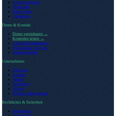
Vertragsvorlagen
Playbooks
Help Center
Changelog
Demo & Kontakt
Demo vereinbaren
→
Kostenlos testen
→
Experten kontaktieren
Onboarding Services
Partnerschaften
Unternehmen
Über uns
Karriere
Partner
Sicherheit
Pricing
Return on Investment
Rechtliches & Sicherheit
Impressum
SaaS AGB