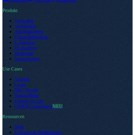
LinkedIn
YouTube
Instagram
Produkt
Verwalten
Verhandeln
Automatisieren
Klauselbibliothek
E-Signatur
KI-Analyse
Dealroom
Integrationen
Use Cases
Vertrieb
Legal
HR / People
Beschaffung
Finance & Ops
DORA Compliance
NEU
Ressourcen
Blog
E-Books & Whitepapers