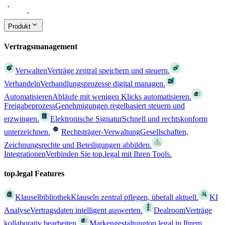
Produkt
Vertragsmanagement
Verwalten
Verträge zentral speichern und steuern.
Verhandeln
Verhandlungsprozesse digital managen.
Automatisieren
Abläufe mit wenigen Klicks automatisieren.
Freigabeprozess
Genehmigungen regelbasiert steuern und
erzwingen.
Elektronische Signatur
Schnell und rechtskonform
unterzeichnen.
Rechtsträger-Verwaltung
Gesellschaften,
Zeichnungsrechte und Beteiligungen abbilden.
Integrationen
Verbinden Sie top.legal mit Ihren Tools.
top.legal Features
Klauselbibliothek
Klauseln zentral pflegen, überall aktuell.
KI
Analyse
Vertragsdaten intelligent auswerten.
Dealroom
Verträge
kollaborativ bearbeiten.
Markengestaltung
top.legal in Ihrem