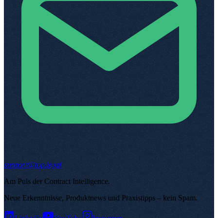
support@top.legal
Am Puls der Contract Intelligence
.
Neue Erkenntnisse, Produktnews und Praxistipps – kein Spam
.