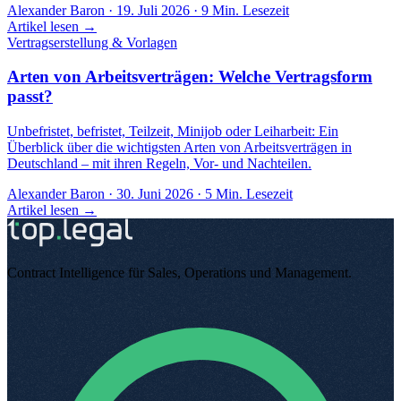
Alexander Baron
·
19. Juli 2026
·
9
Min. Lesezeit
Artikel lesen →
Vertragserstellung & Vorlagen
Arten von Arbeitsverträgen: Welche Vertragsform
passt?
Unbefristet, befristet, Teilzeit, Minijob oder Leiharbeit: Ein
Überblick über die wichtigsten Arten von Arbeitsverträgen in
Deutschland – mit ihren Regeln, Vor- und Nachteilen.
Alexander Baron
·
30. Juni 2026
·
5
Min. Lesezeit
Artikel lesen →
Contract Intelligence für Sales, Operations und Management
.