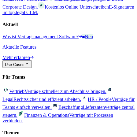
Corporate Design.
Kostenlos Online Unterschreiben
E-Signaturen
im top.legal CLM.
Aktuell
Was ist Vertragsmanagement Software?
Neu
Aktuelle Features
Mehr erfahren
Use Cases
Für Teams
Vertrieb
Verträge schneller zum Abschluss bringen.
Legal
Rechtssicher und effizient arbeiten.
HR / People
Verträge für
Teams einfach verwalten.
Beschaffung
Lieferantenverträge zentral
steuern.
Finanzen & Operations
Verträge mit Prozessen
verbinden.
Themen