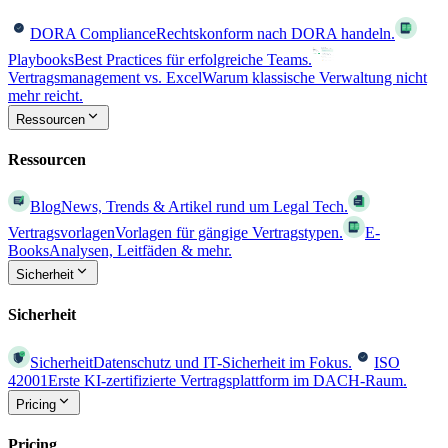
DORA Compliance
Rechtskonform nach DORA handeln.
Playbooks
Best Practices für erfolgreiche Teams.
Vertragsmanagement vs. Excel
Warum klassische Verwaltung nicht
mehr reicht.
Ressourcen
Ressourcen
Blog
News, Trends & Artikel rund um Legal Tech.
Vertragsvorlagen
Vorlagen für gängige Vertragstypen.
E-
Books
Analysen, Leitfäden & mehr.
Sicherheit
Sicherheit
Sicherheit
Datenschutz und IT-Sicherheit im Fokus.
ISO
42001
Erste KI-zertifizierte Vertragsplattform im DACH-Raum.
Pricing
Pricing