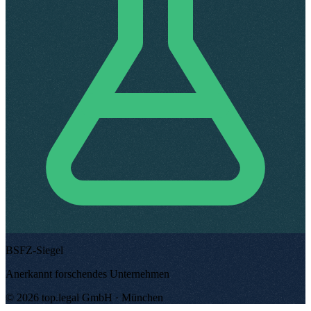
BSFZ-Siegel
Anerkannt forschendes Unternehmen
©
2026
top.legal
GmbH ·
München