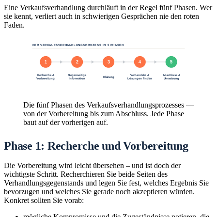
Eine Verkaufsverhandlung durchläuft in der Regel fünf Phasen. Wer
sie kennt, verliert auch in schwierigen Gesprächen nie den roten
Faden.
DER VERKAUFSVERHANDLUNGSPROZESS IN 5 PHASEN
1
2
3
4
5
Recherche &
Gegenseitige
Verhandeln &
Abschluss &
Klärung
Vorbereitung
Information
Lösungen finden
Umsetzung
Die fünf Phasen des Verkaufsverhandlungsprozesses —
von der Vorbereitung bis zum Abschluss. Jede Phase
baut auf der vorherigen auf.
Phase 1: Recherche und Vorbereitung
Die Vorbereitung wird leicht übersehen – und ist doch der
wichtigste Schritt. Recherchieren Sie beide Seiten des
Verhandlungsgegenstands und legen Sie fest, welches Ergebnis Sie
bevorzugen und welches Sie gerade noch akzeptieren würden.
Konkret sollten Sie vorab:
mögliche Kompromisse und die Zugeständnisse notieren, die