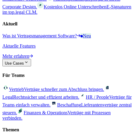
Corporate Design.
Kostenlos Online Unterschreiben
E-Signaturen
im top.legal CLM.
Aktuell
Was ist Vertragsmanagement Software?
Neu
Aktuelle Features
Mehr erfahren
Use Cases
Für Teams
Vertrieb
Verträge schneller zum Abschluss bringen.
Legal
Rechtssicher und effizient arbeiten.
HR / People
Verträge für
Teams einfach verwalten.
Beschaffung
Lieferantenverträge zentral
steuern.
Finanzen & Operations
Verträge mit Prozessen
verbinden.
Themen