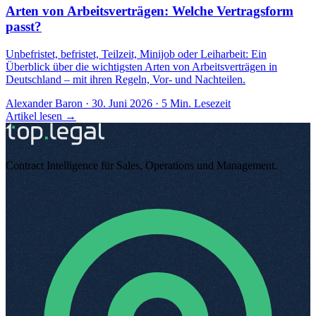
Arten von Arbeitsverträgen: Welche Vertragsform
passt?
Unbefristet, befristet, Teilzeit, Minijob oder Leiharbeit: Ein
Überblick über die wichtigsten Arten von Arbeitsverträgen in
Deutschland – mit ihren Regeln, Vor- und Nachteilen.
Alexander Baron
·
30. Juni 2026
·
5
Min. Lesezeit
Artikel lesen →
Contract Intelligence für Sales, Operations und Management
.