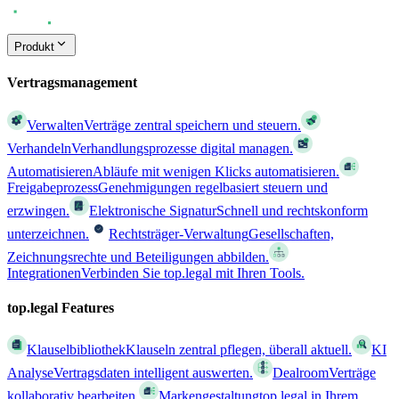
Produkt
Vertragsmanagement
Verwalten
Verträge zentral speichern und steuern.
Verhandeln
Verhandlungsprozesse digital managen.
Automatisieren
Abläufe mit wenigen Klicks automatisieren.
Freigabeprozess
Genehmigungen regelbasiert steuern und
erzwingen.
Elektronische Signatur
Schnell und rechtskonform
unterzeichnen.
Rechtsträger-Verwaltung
Gesellschaften,
Zeichnungsrechte und Beteiligungen abbilden.
Integrationen
Verbinden Sie top.legal mit Ihren Tools.
top.legal Features
Klauselbibliothek
Klauseln zentral pflegen, überall aktuell.
KI
Analyse
Vertragsdaten intelligent auswerten.
Dealroom
Verträge
kollaborativ bearbeiten.
Markengestaltung
top.legal in Ihrem