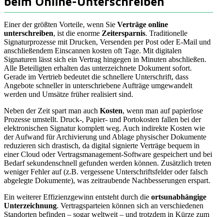
beim Online-Unterschreiben
Einer der größten Vorteile, wenn Sie
Verträge online
unterschreiben
, ist die enorme
Zeitersparnis
. Traditionelle
Signaturprozesse mit Drucken, Versenden per Post oder E-Mail und
anschließendem Einscannen kosten oft Tage. Mit digitalen
Signaturen lässt sich ein Vertrag hingegen in Minuten abschließen.
Alle Beteiligten erhalten das unterzeichnete Dokument sofort.
Gerade im Vertrieb bedeutet die schnellere Unterschrift, dass
Angebote schneller in unterschriebene Aufträge umgewandelt
werden und Umsätze früher realisiert sind.
Neben der Zeit spart man auch
Kosten
, wenn man auf papierlose
Prozesse umstellt. Druck-, Papier- und Portokosten fallen bei der
elektronischen Signatur komplett weg. Auch indirekte Kosten wie
der Aufwand für Archivierung und Ablage physischer Dokumente
reduzieren sich drastisch, da digital signierte Verträge bequem in
einer Cloud oder Vertragsmanagement-Software gespeichert und bei
Bedarf sekundenschnell gefunden werden können. Zusätzlich treten
weniger Fehler auf (z.B. vergessene Unterschriftsfelder oder falsch
abgelegte Dokumente), was zeitraubende Nachbesserungen erspart.
Ein weiterer Effizienzgewinn entsteht durch die
ortsunabhängige
Unterzeichnung
. Vertragsparteien können sich an verschiedenen
Standorten befinden – sogar weltweit – und trotzdem in Kürze zum