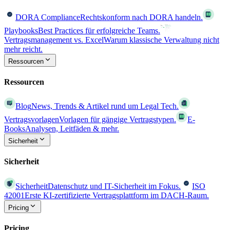
DORA Compliance
Rechtskonform nach DORA handeln.
Playbooks
Best Practices für erfolgreiche Teams.
Vertragsmanagement vs. Excel
Warum klassische Verwaltung nicht
mehr reicht.
Ressourcen
Ressourcen
Blog
News, Trends & Artikel rund um Legal Tech.
Vertragsvorlagen
Vorlagen für gängige Vertragstypen.
E-
Books
Analysen, Leitfäden & mehr.
Sicherheit
Sicherheit
Sicherheit
Datenschutz und IT-Sicherheit im Fokus.
ISO
42001
Erste KI-zertifizierte Vertragsplattform im DACH-Raum.
Pricing
Pricing