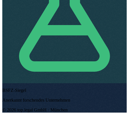
BSFZ-Siegel
Anerkannt forschendes Unternehmen
©
2026
top.legal
GmbH ·
München