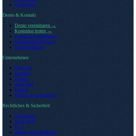
Changelog
Demo & Kontakt
Demo vereinbaren
→
Kostenlos testen
→
Experten kontaktieren
Onboarding Services
Partnerschaften
Unternehmen
Über uns
Karriere
Partner
Sicherheit
Pricing
Return on Investment
Rechtliches & Sicherheit
Impressum
SaaS AGB
SLA
Datenschutzerklärung