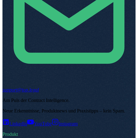
support@top.legal
Am Puls der Contract Intelligence
.
Neue Erkenntnisse, Produktnews und Praxistipps – kein Spam
.
LinkedIn
YouTube
Instagram
Produkt