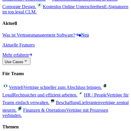
Corporate Design.
Kostenlos Online Unterschreiben
E-Signaturen
im top.legal CLM.
Aktuell
Was ist Vertragsmanagement Software?
Neu
Aktuelle Features
Mehr erfahren
Use Cases
Für Teams
Vertrieb
Verträge schneller zum Abschluss bringen.
Legal
Rechtssicher und effizient arbeiten.
HR / People
Verträge für
Teams einfach verwalten.
Beschaffung
Lieferantenverträge zentral
steuern.
Finanzen & Operations
Verträge mit Prozessen
verbinden.
Themen