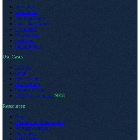
Verwalten
Verhandeln
Automatisieren
Klauselbibliothek
E-Signatur
KI-Analyse
Dealroom
Integrationen
Use Cases
Vertrieb
Legal
HR / People
Beschaffung
Finance & Ops
DORA Compliance
NEU
Ressourcen
Blog
E-Books & Whitepapers
Vertragsvorlagen
Playbooks
Help Center