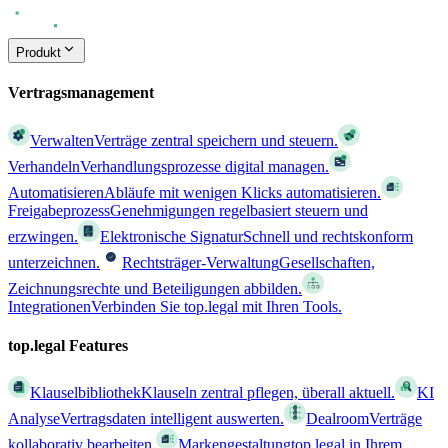
Produkt
Vertragsmanagement
Verwalten
Verträge zentral speichern und steuern.
Verhandeln
Verhandlungsprozesse digital managen.
Automatisieren
Abläufe mit wenigen Klicks automatisieren.
Freigabeprozess
Genehmigungen regelbasiert steuern und
erzwingen.
Elektronische Signatur
Schnell und rechtskonform
unterzeichnen.
Rechtsträger-Verwaltung
Gesellschaften,
Zeichnungsrechte und Beteiligungen abbilden.
Integrationen
Verbinden Sie top.legal mit Ihren Tools.
top.legal Features
Klauselbibliothek
Klauseln zentral pflegen, überall aktuell.
KI
Analyse
Vertragsdaten intelligent auswerten.
Dealroom
Verträge
kollaborativ bearbeiten.
Markengestaltung
top.legal in Ihrem