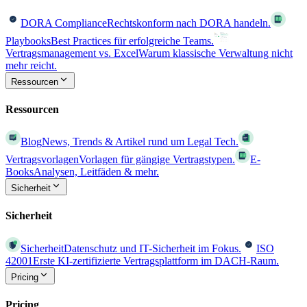
DORA Compliance
Rechtskonform nach DORA handeln.
Playbooks
Best Practices für erfolgreiche Teams.
Vertragsmanagement vs. Excel
Warum klassische Verwaltung nicht
mehr reicht.
Ressourcen
Ressourcen
Blog
News, Trends & Artikel rund um Legal Tech.
Vertragsvorlagen
Vorlagen für gängige Vertragstypen.
E-
Books
Analysen, Leitfäden & mehr.
Sicherheit
Sicherheit
Sicherheit
Datenschutz und IT-Sicherheit im Fokus.
ISO
42001
Erste KI-zertifizierte Vertragsplattform im DACH-Raum.
Pricing
Pricing