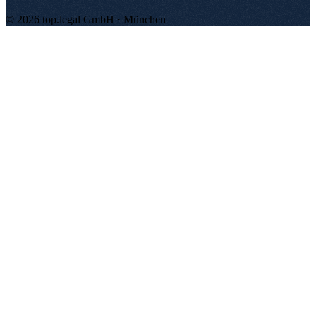
©
2026
top.legal
GmbH ·
München