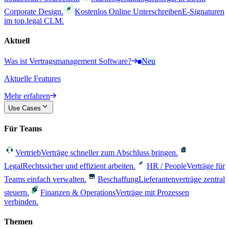
Corporate Design.
Kostenlos Online Unterschreiben
E-Signaturen
im top.legal CLM.
Aktuell
Was ist Vertragsmanagement Software?
Neu
Aktuelle Features
Mehr erfahren
Use Cases
Für Teams
Vertrieb
Verträge schneller zum Abschluss bringen.
Legal
Rechtssicher und effizient arbeiten.
HR / People
Verträge für
Teams einfach verwalten.
Beschaffung
Lieferantenverträge zentral
steuern.
Finanzen & Operations
Verträge mit Prozessen
verbinden.
Themen