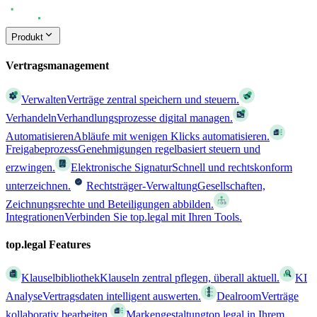
Produkt
Vertragsmanagement
Verwalten
Verträge zentral speichern und steuern.
Verhandeln
Verhandlungsprozesse digital managen.
Automatisieren
Abläufe mit wenigen Klicks automatisieren.
Freigabeprozess
Genehmigungen regelbasiert steuern und
erzwingen.
Elektronische Signatur
Schnell und rechtskonform
unterzeichnen.
Rechtsträger-Verwaltung
Gesellschaften,
Zeichnungsrechte und Beteiligungen abbilden.
Integrationen
Verbinden Sie top.legal mit Ihren Tools.
top.legal Features
Klauselbibliothek
Klauseln zentral pflegen, überall aktuell.
KI
Analyse
Vertragsdaten intelligent auswerten.
Dealroom
Verträge
kollaborativ bearbeiten.
Markengestaltung
top.legal in Ihrem