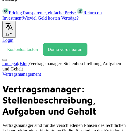
Pricing
Transparente, einfache Preise.
Return on
Investment
Wieviel Geld kosten Verträge?
de
Login
Kostenlos testen
Demo vereinbaren
top.legal
›
Blog
›
Vertragsmanager: Stellenbeschreibung, Aufgaben
und Gehalt
Vertragsmanagement
Vertragsmanager:
Stellenbeschreibung,
Aufgaben und Gehalt
Vertragsmanager sind für die verschiedenen Phasen des rechtlichen
Lebenszyklus eines Vertrags zuständig. Sie sind an der Erstellung,