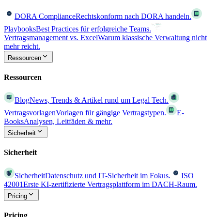
DORA Compliance
Rechtskonform nach DORA handeln.
Playbooks
Best Practices für erfolgreiche Teams.
Vertragsmanagement vs. Excel
Warum klassische Verwaltung nicht
mehr reicht.
Ressourcen
Ressourcen
Blog
News, Trends & Artikel rund um Legal Tech.
Vertragsvorlagen
Vorlagen für gängige Vertragstypen.
E-
Books
Analysen, Leitfäden & mehr.
Sicherheit
Sicherheit
Sicherheit
Datenschutz und IT-Sicherheit im Fokus.
ISO
42001
Erste KI-zertifizierte Vertragsplattform im DACH-Raum.
Pricing
Pricing