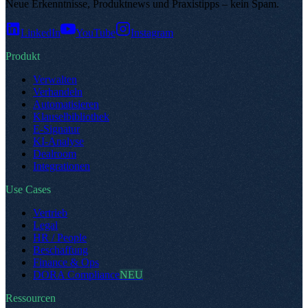
Neue Erkenntnisse, Produktnews und Praxistipps – kein Spam
.
LinkedIn
YouTube
Instagram
Produkt
Verwalten
Verhandeln
Automatisieren
Klauselbibliothek
E-Signatur
KI-Analyse
Dealroom
Integrationen
Use Cases
Vertrieb
Legal
HR / People
Beschaffung
Finance & Ops
DORA Compliance
NEU
Ressourcen