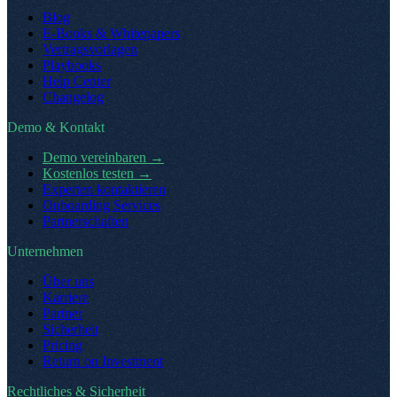
Blog
E-Books & Whitepapers
Vertragsvorlagen
Playbooks
Help Center
Changelog
Demo & Kontakt
Demo vereinbaren
→
Kostenlos testen
→
Experten kontaktieren
Onboarding Services
Partnerschaften
Unternehmen
Über uns
Karriere
Partner
Sicherheit
Pricing
Return on Investment
Rechtliches & Sicherheit