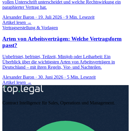
vollen Unterschrift unterscheidet und welche Rechtswirkung ein
paraphierter Vertrag hat.
Alexander Baron
·
19. Juli 2026
·
9
Min. Lesezeit
Artikel lesen →
Vertragserstellung & Vorlagen
Arten von Arbeitsverträgen: Welche Vertragsform
passt?
Unbefristet, befristet, Teilzeit, Minijob oder Leiharbeit: Ein
Überblick über die wichtigsten Arten von Arbeitsverträgen in
Deutschland – mit ihren Regeln, Vor- und Nachteilen.
Alexander Baron
·
30. Juni 2026
·
5
Min. Lesezeit
Artikel lesen →
Contract Intelligence für Sales, Operations und Management
.