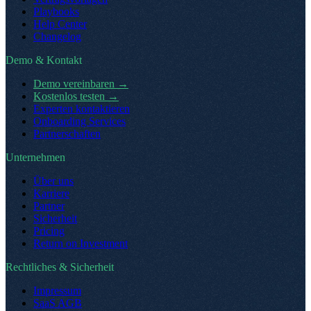
Playbooks
Help Center
Changelog
Demo & Kontakt
Demo vereinbaren
→
Kostenlos testen
→
Experten kontaktieren
Onboarding Services
Partnerschaften
Unternehmen
Über uns
Karriere
Partner
Sicherheit
Pricing
Return on Investment
Rechtliches & Sicherheit
Impressum
SaaS AGB