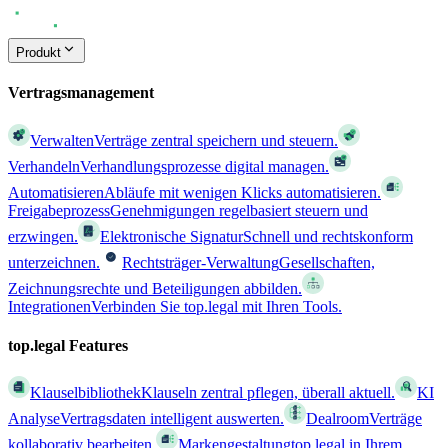
Produkt
Vertragsmanagement
Verwalten
Verträge zentral speichern und steuern.
Verhandeln
Verhandlungsprozesse digital managen.
Automatisieren
Abläufe mit wenigen Klicks automatisieren.
Freigabeprozess
Genehmigungen regelbasiert steuern und
erzwingen.
Elektronische Signatur
Schnell und rechtskonform
unterzeichnen.
Rechtsträger-Verwaltung
Gesellschaften,
Zeichnungsrechte und Beteiligungen abbilden.
Integrationen
Verbinden Sie top.legal mit Ihren Tools.
top.legal Features
Klauselbibliothek
Klauseln zentral pflegen, überall aktuell.
KI
Analyse
Vertragsdaten intelligent auswerten.
Dealroom
Verträge
kollaborativ bearbeiten.
Markengestaltung
top.legal in Ihrem