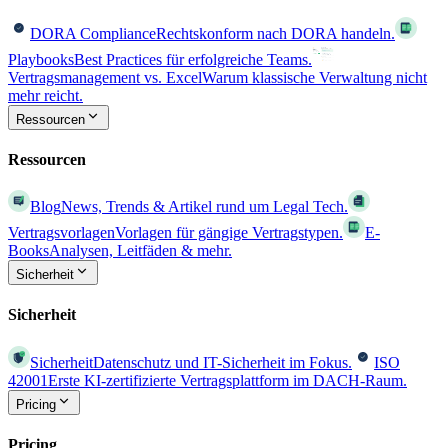
DORA Compliance
Rechtskonform nach DORA handeln.
Playbooks
Best Practices für erfolgreiche Teams.
Vertragsmanagement vs. Excel
Warum klassische Verwaltung nicht
mehr reicht.
Ressourcen
Ressourcen
Blog
News, Trends & Artikel rund um Legal Tech.
Vertragsvorlagen
Vorlagen für gängige Vertragstypen.
E-
Books
Analysen, Leitfäden & mehr.
Sicherheit
Sicherheit
Sicherheit
Datenschutz und IT-Sicherheit im Fokus.
ISO
42001
Erste KI-zertifizierte Vertragsplattform im DACH-Raum.
Pricing
Pricing