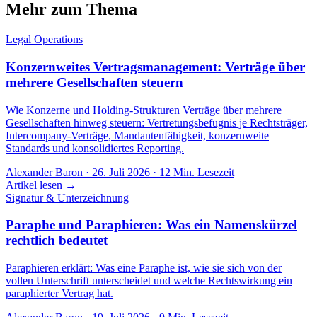
Mehr zum Thema
Legal Operations
Konzernweites Vertragsmanagement: Verträge über
mehrere Gesellschaften steuern
Wie Konzerne und Holding-Strukturen Verträge über mehrere
Gesellschaften hinweg steuern: Vertretungsbefugnis je Rechtsträger,
Intercompany-Verträge, Mandantenfähigkeit, konzernweite
Standards und konsolidiertes Reporting.
Alexander Baron
·
26. Juli 2026
·
12
Min. Lesezeit
Artikel lesen →
Signatur & Unterzeichnung
Paraphe und Paraphieren: Was ein Namenskürzel
rechtlich bedeutet
Paraphieren erklärt: Was eine Paraphe ist, wie sie sich von der
vollen Unterschrift unterscheidet und welche Rechtswirkung ein
paraphierter Vertrag hat.