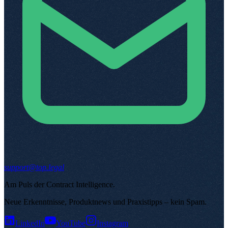
support@top.legal
Am Puls der Contract Intelligence
.
Neue Erkenntnisse, Produktnews und Praxistipps – kein Spam
.
LinkedIn
YouTube
Instagram