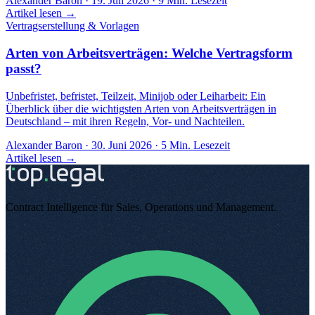
Alexander Baron
·
19. Juli 2026
·
9
Min. Lesezeit
Artikel lesen →
Vertragserstellung & Vorlagen
Arten von Arbeitsverträgen: Welche Vertragsform
passt?
Unbefristet, befristet, Teilzeit, Minijob oder Leiharbeit: Ein
Überblick über die wichtigsten Arten von Arbeitsverträgen in
Deutschland – mit ihren Regeln, Vor- und Nachteilen.
Alexander Baron
·
30. Juni 2026
·
5
Min. Lesezeit
Artikel lesen →
Contract Intelligence für Sales, Operations und Management
.