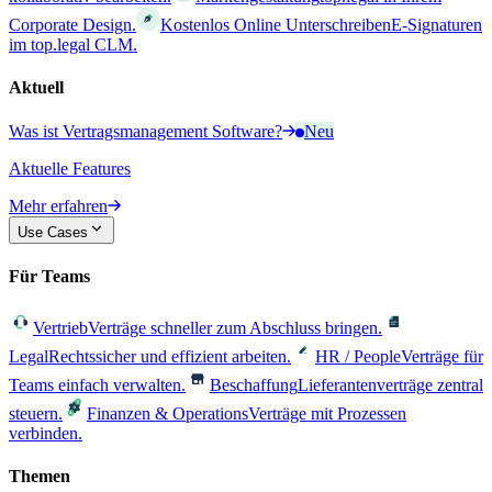
Corporate Design.
Kostenlos Online Unterschreiben
E-Signaturen
im top.legal CLM.
Aktuell
Was ist Vertragsmanagement Software?
Neu
Aktuelle Features
Mehr erfahren
Use Cases
Für Teams
Vertrieb
Verträge schneller zum Abschluss bringen.
Legal
Rechtssicher und effizient arbeiten.
HR / People
Verträge für
Teams einfach verwalten.
Beschaffung
Lieferantenverträge zentral
steuern.
Finanzen & Operations
Verträge mit Prozessen
verbinden.
Themen