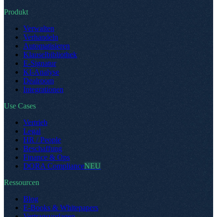
Produkt
Verwalten
Verhandeln
Automatisieren
Klauselbibliothek
E-Signatur
KI-Analyse
Dealroom
Integrationen
Use Cases
Vertrieb
Legal
HR / People
Beschaffung
Finance & Ops
DORA Compliance
NEU
Ressourcen
Blog
E-Books & Whitepapers
Vertragsvorlagen