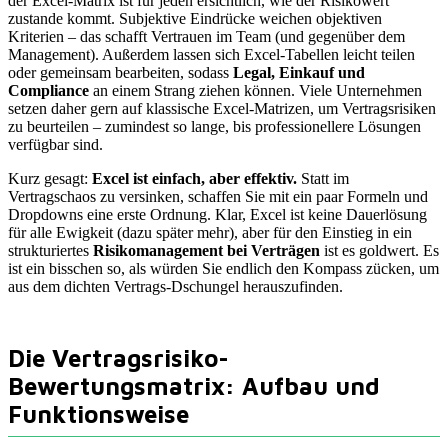
der Excel-Matrix ist für jeden ersichtlich, wie der Risikowert
zustande kommt. Subjektive Eindrücke weichen objektiven
Kriterien – das schafft Vertrauen im Team (und gegenüber dem
Management). Außerdem lassen sich Excel-Tabellen leicht teilen
oder gemeinsam bearbeiten, sodass
Legal, Einkauf und
Compliance
an einem Strang ziehen können. Viele Unternehmen
setzen daher gern auf klassische Excel-Matrizen, um Vertragsrisiken
zu beurteilen – zumindest so lange, bis professionellere Lösungen
verfügbar sind.
Kurz gesagt:
Excel ist einfach, aber effektiv.
Statt im
Vertragschaos zu versinken, schaffen Sie mit ein paar Formeln und
Dropdowns eine erste Ordnung. Klar, Excel ist keine Dauerlösung
für alle Ewigkeit (dazu später mehr), aber für den Einstieg in ein
strukturiertes
Risikomanagement bei Verträgen
ist es goldwert. Es
ist ein bisschen so, als würden Sie endlich den Kompass zücken, um
aus dem dichten Vertrags-Dschungel herauszufinden.
Die Vertragsrisiko-
Bewertungsmatrix: Aufbau und
Funktionsweise