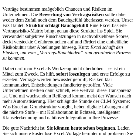
Verträge bestimmen maßgeblich Chancen und Risiken im
Unternehmen. Die
Bewertung von Vertragsrisiken
sollte daher
weder dem Zufall noch dem Bauchgefühl überlassen werden. Unser
Fazit lautet:
Struktur schlägt Bauchgefühl!
Eine Excel-basierte
Vertragsrisiko-Matrix bringt genau diese Struktur ins Spiel. Sie
verwandelt subjektive Einschätzungen in nachvollziehbare Scores,
deckt versteckte Gefahrenquellen auf und fördert eine einheitliche
Risikokultur über Abteilungen hinweg. Kurz:
Excel schafft den
Einstieg, um vom „Vertrags-Bauchladen“ zum geordneten Prozess
zu kommen.
Dabei darf man Excel als Werkzeug nicht überhöhen – es ist ein
Mittel zum Zweck. Es hilft,
sofort loszulegen
und erste Erfolge zu
erzielen: Verträge werden bewusster geprüft, Risiken klar
kommuniziert, Entscheidungen fundierter getroffen. Viele
Unternehmen merken dann schnell, wie wertvoll diese Transparenz
ist. Und mit wachsendem Reifegrad kommt meist der Wunsch nach
mehr Automatisierung. Hier schlägt die Stunde der CLM-Systeme:
Was Excel an Grundstruktur vorgibt, heben digitale Lösungen auf
die nächste Stufe – mit Kollaboration in Echtzeit, intelligenter
Klauselerkennung und nahtloser Integration in Ihre Prozesse.
Die gute Nachricht ist:
Sie können heute schon beginnen.
Laden
Sie sich unsere kostenlose Excel-Vorlage herunter und probieren Sie