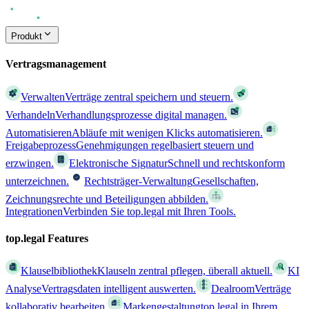
Produkt
Vertragsmanagement
Verwalten
Verträge zentral speichern und steuern.
Verhandeln
Verhandlungsprozesse digital managen.
Automatisieren
Abläufe mit wenigen Klicks automatisieren.
Freigabeprozess
Genehmigungen regelbasiert steuern und
erzwingen.
Elektronische Signatur
Schnell und rechtskonform
unterzeichnen.
Rechtsträger-Verwaltung
Gesellschaften,
Zeichnungsrechte und Beteiligungen abbilden.
Integrationen
Verbinden Sie top.legal mit Ihren Tools.
top.legal Features
Klauselbibliothek
Klauseln zentral pflegen, überall aktuell.
KI
Analyse
Vertragsdaten intelligent auswerten.
Dealroom
Verträge
kollaborativ bearbeiten.
Markengestaltung
top.legal in Ihrem