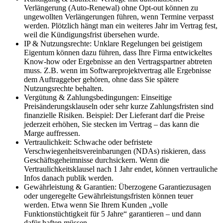
Verlängerung (Auto-Renewal) ohne Opt-out können zu
ungewollten Verlängerungen führen, wenn Termine verpasst
werden. Plötzlich hängt man ein weiteres Jahr im Vertrag fest,
weil die Kündigungsfrist übersehen wurde.
IP & Nutzungsrechte: Unklare Regelungen bei geistigem
Eigentum können dazu führen, dass Ihre Firma entwickeltes
Know-how oder Ergebnisse an den Vertragspartner abtreten
muss. Z.B. wenn im Softwareprojektvertrag alle Ergebnisse
dem Auftraggeber gehören, ohne dass Sie spätere
Nutzungsrechte behalten.
Vergütung & Zahlungsbedingungen: Einseitige
Preisänderungsklauseln oder sehr kurze Zahlungsfristen sind
finanzielle Risiken. Beispiel: Der Lieferant darf die Preise
jederzeit erhöhen, Sie stecken im Vertrag – das kann die
Marge auffressen.
Vertraulichkeit: Schwache oder befristete
Verschwiegenheitsvereinbarungen (NDAs) riskieren, dass
Geschäftsgeheimnisse durchsickern. Wenn die
Vertraulichkeitsklausel nach 1 Jahr endet, können vertrauliche
Infos danach publik werden.
Gewährleistung & Garantien: Überzogene Garantiezusagen
oder ungeregelte Gewährleistungsfristen können teuer
werden. Etwa wenn Sie Ihrem Kunden „volle
Funktionstüchtigkeit für 5 Jahre“ garantieren – und dann
dafür haften müssen.