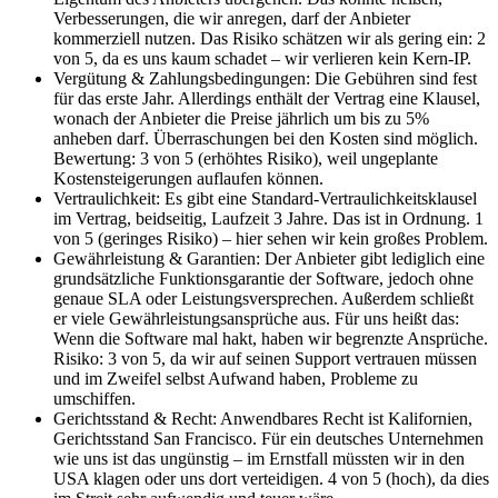
Verbesserungen, die wir anregen, darf der Anbieter
kommerziell nutzen. Das Risiko schätzen wir als gering ein: 2
von 5, da es uns kaum schadet – wir verlieren kein Kern-IP.
Vergütung & Zahlungsbedingungen: Die Gebühren sind fest
für das erste Jahr. Allerdings enthält der Vertrag eine Klausel,
wonach der Anbieter die Preise jährlich um bis zu 5%
anheben darf. Überraschungen bei den Kosten sind möglich.
Bewertung: 3 von 5 (erhöhtes Risiko), weil ungeplante
Kostensteigerungen auflaufen können.
Vertraulichkeit: Es gibt eine Standard-Vertraulichkeitsklausel
im Vertrag, beidseitig, Laufzeit 3 Jahre. Das ist in Ordnung. 1
von 5 (geringes Risiko) – hier sehen wir kein großes Problem.
Gewährleistung & Garantien: Der Anbieter gibt lediglich eine
grundsätzliche Funktionsgarantie der Software, jedoch ohne
genaue SLA oder Leistungsversprechen. Außerdem schließt
er viele Gewährleistungsansprüche aus. Für uns heißt das:
Wenn die Software mal hakt, haben wir begrenzte Ansprüche.
Risiko: 3 von 5, da wir auf seinen Support vertrauen müssen
und im Zweifel selbst Aufwand haben, Probleme zu
umschiffen.
Gerichtsstand & Recht: Anwendbares Recht ist Kalifornien,
Gerichtsstand San Francisco. Für ein deutsches Unternehmen
wie uns ist das ungünstig – im Ernstfall müssten wir in den
USA klagen oder uns dort verteidigen. 4 von 5 (hoch), da dies