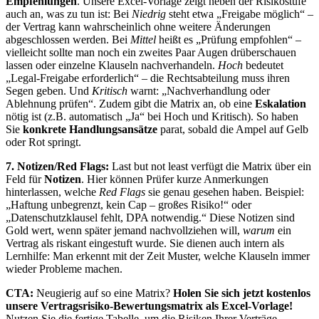
Empfehlungen
. Unsere Excel-Vorlage zeigt neben der Risikostufe
auch an, was zu tun ist: Bei
Niedrig
steht etwa „Freigabe möglich“ –
der Vertrag kann wahrscheinlich ohne weitere Änderungen
abgeschlossen werden. Bei
Mittel
heißt es „Prüfung empfohlen“ –
vielleicht sollte man noch ein zweites Paar Augen drüberschauen
lassen oder einzelne Klauseln nachverhandeln.
Hoch
bedeutet
„Legal-Freigabe erforderlich“ – die Rechtsabteilung muss ihren
Segen geben. Und
Kritisch
warnt: „Nachverhandlung oder
Ablehnung prüfen“. Zudem gibt die Matrix an, ob eine
Eskalation
nötig ist (z.B. automatisch „Ja“ bei Hoch und Kritisch). So haben
Sie
konkrete Handlungsansätze
parat, sobald die Ampel auf Gelb
oder Rot springt.
7. Notizen/Red Flags:
Last but not least verfügt die Matrix über ein
Feld für
Notizen
. Hier können Prüfer kurze Anmerkungen
hinterlassen, welche
Red Flags
sie genau gesehen haben. Beispiel:
„Haftung unbegrenzt, kein Cap – großes Risiko!“ oder
„Datenschutzklausel fehlt, DPA notwendig.“ Diese Notizen sind
Gold wert, wenn später jemand nachvollziehen will,
warum
ein
Vertrag als riskant eingestuft wurde. Sie dienen auch intern als
Lernhilfe: Man erkennt mit der Zeit Muster, welche Klauseln immer
wieder Probleme machen.
CTA:
Neugierig auf so eine Matrix?
Holen Sie sich jetzt kostenlos
unsere Vertragsrisiko-Bewertungsmatrix als Excel-Vorlage!
Nutzen Sie die fertige Tabelle, um die Risiken Ihrer Verträge