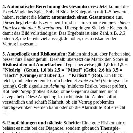
4. Automatische Berechnung des Gesamtscores:
Jetzt kommt die
Excel-Magie ins Spiel. Sobald Sie alle Kategorien mit 1–5 bewertet
haben, rechnet die Matrix
automatisch einen Gesamtscore
aus.
Dieser liegt ebenfalls zwischen 1 und 5 – im Grunde ein
gewichteter
Durchschnitt aller Bewertungen
. Überspringen Sie keine Kategorie,
damit das Bild vollständig ist. Das Ergebnis ist eine Zahl, z.B.
2,3
oder
3,8
, die bereits viel aussagt: Je höher, desto riskanter der
Vertrag insgesamt.
5. Ampellogik und Risikostufen:
Zahlen sind gut, aber Farben sind
besser fürs Bauchgefühl. Deshalb übersetzt die Matrix den Score in
Risikostufen mit Ampelfarben
. Typischerweise gilt:
1,0 bis 1,5 =
"Niedrig" (Grün)
,
1,6 bis 2,5 = "Mittel" (Gelb)
,
2,6 bis 3,5 =
"Hoch" (Orange)
und
über 3,5 = "Kritisch" (Rot)
. Ein Blick
reicht, und jeder erkennt: Grün bedeutet
Freie Fahrt
(Vertragsrisiko
gering), Gelb signalisiert
Achtung
(mittleres Risiko, besser prüfen),
Rot heißt
Stopp
(hohes Risiko, ohne Gegenmaßnahmen nicht
akzeptabel). Diese Ampellogik macht abstrakte Zahlen sofort
verständlich und schafft Klarheit, ob ein Vertrag problemlos
durchgewunken werden kann oder ob die Alarmstufe Rot erreicht
ist.
6. Empfehlungen und nächste Schritte:
Eine gute Risikomatrix
belässt es nicht bei der Diagnose, sondern gibt auch
Therapie-