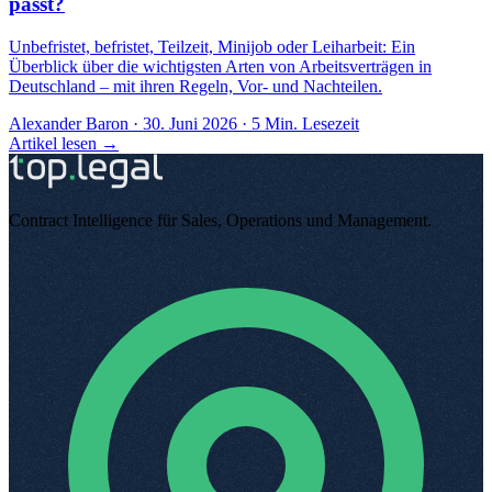
passt?
Unbefristet, befristet, Teilzeit, Minijob oder Leiharbeit: Ein
Überblick über die wichtigsten Arten von Arbeitsverträgen in
Deutschland – mit ihren Regeln, Vor- und Nachteilen.
Alexander Baron
·
30. Juni 2026
·
5
Min. Lesezeit
Artikel lesen →
Contract Intelligence für Sales, Operations und Management
.