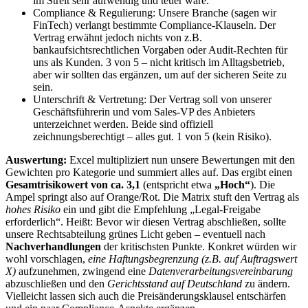
im Streit sehr aufwendig und teuer wäre.
Compliance & Regulierung: Unsere Branche (sagen wir
FinTech) verlangt bestimmte Compliance-Klauseln. Der
Vertrag erwähnt jedoch nichts von z.B.
bankaufsichtsrechtlichen Vorgaben oder Audit-Rechten für
uns als Kunden. 3 von 5 – nicht kritisch im Alltagsbetrieb,
aber wir sollten das ergänzen, um auf der sicheren Seite zu
sein.
Unterschrift & Vertretung: Der Vertrag soll von unserer
Geschäftsführerin und vom Sales-VP des Anbieters
unterzeichnet werden. Beide sind offiziell
zeichnungsberechtigt – alles gut. 1 von 5 (kein Risiko).
Auswertung:
Excel multipliziert nun unsere Bewertungen mit den
Gewichten pro Kategorie und summiert alles auf. Das ergibt einen
Gesamtrisikowert von ca. 3,1
(entspricht etwa
„Hoch“
). Die
Ampel springt also auf Orange/Rot. Die Matrix stuft den Vertrag als
hohes Risiko
ein und gibt die Empfehlung „Legal-Freigabe
erforderlich“. Heißt: Bevor wir diesen Vertrag abschließen, sollte
unsere Rechtsabteilung grünes Licht geben – eventuell nach
Nachverhandlungen
der kritischsten Punkte. Konkret würden wir
wohl vorschlagen,
eine Haftungsbegrenzung (z.B. auf Auftragswert
X)
aufzunehmen, zwingend eine
Datenverarbeitungsvereinbarung
abzuschließen und den
Gerichtsstand auf Deutschland
zu ändern.
Vielleicht lassen sich auch die Preisänderungsklausel entschärfen