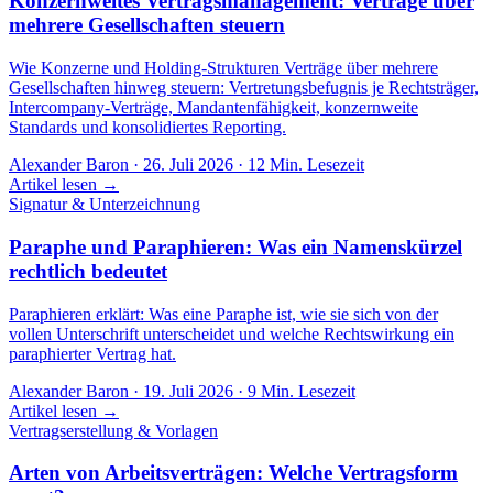
Konzernweites Vertragsmanagement: Verträge über
mehrere Gesellschaften steuern
Wie Konzerne und Holding-Strukturen Verträge über mehrere
Gesellschaften hinweg steuern: Vertretungsbefugnis je Rechtsträger,
Intercompany-Verträge, Mandantenfähigkeit, konzernweite
Standards und konsolidiertes Reporting.
Alexander Baron
·
26. Juli 2026
·
12
Min. Lesezeit
Artikel lesen →
Signatur & Unterzeichnung
Paraphe und Paraphieren: Was ein Namenskürzel
rechtlich bedeutet
Paraphieren erklärt: Was eine Paraphe ist, wie sie sich von der
vollen Unterschrift unterscheidet und welche Rechtswirkung ein
paraphierter Vertrag hat.
Alexander Baron
·
19. Juli 2026
·
9
Min. Lesezeit
Artikel lesen →
Vertragserstellung & Vorlagen
Arten von Arbeitsverträgen: Welche Vertragsform