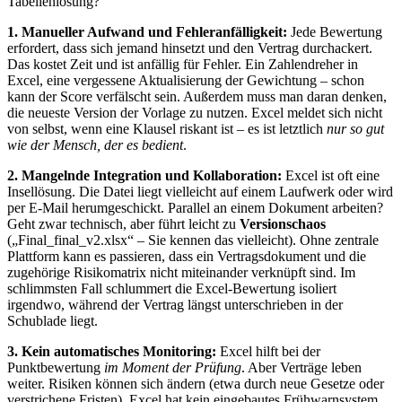
Tabellenlösung?
1. Manueller Aufwand und Fehleranfälligkeit:
Jede Bewertung
erfordert, dass sich jemand hinsetzt und den Vertrag durchackert.
Das kostet Zeit und ist anfällig für Fehler. Ein Zahlendreher in
Excel, eine vergessene Aktualisierung der Gewichtung – schon
kann der Score verfälscht sein. Außerdem muss man daran denken,
die neueste Version der Vorlage zu nutzen. Excel meldet sich nicht
von selbst, wenn eine Klausel riskant ist – es ist letztlich
nur so gut
wie der Mensch, der es bedient
.
2. Mangelnde Integration und Kollaboration:
Excel ist oft eine
Insellösung. Die Datei liegt vielleicht auf einem Laufwerk oder wird
per E-Mail herumgeschickt. Parallel an einem Dokument arbeiten?
Geht zwar technisch, aber führt leicht zu
Versionschaos
(„Final_final_v2.xlsx“ – Sie kennen das vielleicht). Ohne zentrale
Plattform kann es passieren, dass ein Vertragsdokument und die
zugehörige Risikomatrix nicht miteinander verknüpft sind. Im
schlimmsten Fall schlummert die Excel-Bewertung isoliert
irgendwo, während der Vertrag längst unterschrieben in der
Schublade liegt.
3. Kein automatisches Monitoring:
Excel hilft bei der
Punktbewertung
im Moment der Prüfung
. Aber Verträge leben
weiter. Risiken können sich ändern (etwa durch neue Gesetze oder
verstrichene Fristen). Excel hat kein eingebautes Frühwarnsystem,