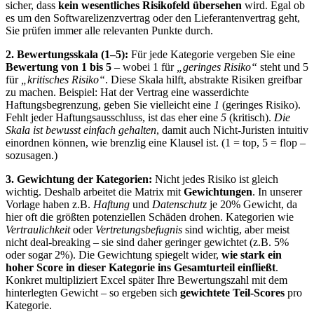
sicher, dass
kein wesentliches Risikofeld übersehen
wird. Egal ob
es um den Softwarelizenzvertrag oder den Lieferantenvertrag geht,
Sie prüfen immer alle relevanten Punkte durch.
2. Bewertungsskala (1–5):
Für jede Kategorie vergeben Sie eine
Bewertung von 1 bis 5
– wobei 1 für
„geringes Risiko“
steht und 5
für
„kritisches Risiko“
. Diese Skala hilft, abstrakte Risiken greifbar
zu machen. Beispiel: Hat der Vertrag eine wasserdichte
Haftungsbegrenzung, geben Sie vielleicht eine
1
(geringes Risiko).
Fehlt jeder Haftungsausschluss, ist das eher eine
5
(kritisch).
Die
Skala ist bewusst einfach gehalten
, damit auch Nicht-Juristen intuitiv
einordnen können, wie brenzlig eine Klausel ist. (1 = top, 5 = flop –
sozusagen.)
3. Gewichtung der Kategorien:
Nicht jedes Risiko ist gleich
wichtig. Deshalb arbeitet die Matrix mit
Gewichtungen
. In unserer
Vorlage haben z.B.
Haftung
und
Datenschutz
je 20% Gewicht, da
hier oft die größten potenziellen Schäden drohen. Kategorien wie
Vertraulichkeit
oder
Vertretungsbefugnis
sind wichtig, aber meist
nicht deal-breaking – sie sind daher geringer gewichtet (z.B. 5%
oder sogar 2%). Die Gewichtung spiegelt wider,
wie stark ein
hoher Score in dieser Kategorie ins Gesamturteil einfließt
.
Konkret multipliziert Excel später Ihre Bewertungszahl mit dem
hinterlegten Gewicht – so ergeben sich
gewichtete Teil-Scores
pro
Kategorie.