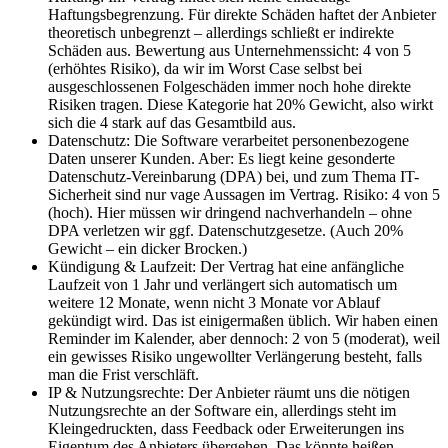
Haftungsbegrenzung. Für direkte Schäden haftet der Anbieter
theoretisch unbegrenzt – allerdings schließt er indirekte
Schäden aus. Bewertung aus Unternehmenssicht: 4 von 5
(erhöhtes Risiko), da wir im Worst Case selbst bei
ausgeschlossenen Folgeschäden immer noch hohe direkte
Risiken tragen. Diese Kategorie hat 20% Gewicht, also wirkt
sich die 4 stark auf das Gesamtbild aus.
Datenschutz: Die Software verarbeitet personenbezogene
Daten unserer Kunden. Aber: Es liegt keine gesonderte
Datenschutz-Vereinbarung (DPA) bei, und zum Thema IT-
Sicherheit sind nur vage Aussagen im Vertrag. Risiko: 4 von 5
(hoch). Hier müssen wir dringend nachverhandeln – ohne
DPA verletzen wir ggf. Datenschutzgesetze. (Auch 20%
Gewicht – ein dicker Brocken.)
Kündigung & Laufzeit: Der Vertrag hat eine anfängliche
Laufzeit von 1 Jahr und verlängert sich automatisch um
weitere 12 Monate, wenn nicht 3 Monate vor Ablauf
gekündigt wird. Das ist einigermaßen üblich. Wir haben einen
Reminder im Kalender, aber dennoch: 2 von 5 (moderat), weil
ein gewisses Risiko ungewollter Verlängerung besteht, falls
man die Frist verschläft.
IP & Nutzungsrechte: Der Anbieter räumt uns die nötigen
Nutzungsrechte an der Software ein, allerdings steht im
Kleingedruckten, dass Feedback oder Erweiterungen ins
Eigentum des Anbieters übergehen. Das könnte heißen,