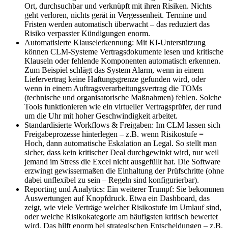
Ort, durchsuchbar und verknüpft mit ihren Risiken. Nichts
geht verloren, nichts gerät in Vergessenheit. Termine und
Fristen werden automatisch überwacht – das reduziert das
Risiko verpasster Kündigungen enorm.
Automatisierte Klauselerkennung: Mit KI-Unterstützung
können CLM-Systeme Vertragsdokumente lesen und kritische
Klauseln oder fehlende Komponenten automatisch erkennen.
Zum Beispiel schlägt das System Alarm, wenn in einem
Liefervertrag keine Haftungsgrenze gefunden wird, oder
wenn in einem Auftragsverarbeitungsvertrag die TOMs
(technische und organisatorische Maßnahmen) fehlen. Solche
Tools funktionieren wie ein virtueller Vertragsprüfer, der rund
um die Uhr mit hoher Geschwindigkeit arbeitet.
Standardisierte Workflows & Freigaben: Im CLM lassen sich
Freigabeprozesse hinterlegen – z.B. wenn Risikostufe =
Hoch, dann automatische Eskalation an Legal. So stellt man
sicher, dass kein kritischer Deal durchgewinkt wird, nur weil
jemand im Stress die Excel nicht ausgefüllt hat. Die Software
erzwingt gewissermaßen die Einhaltung der Prüfschritte (ohne
dabei unflexibel zu sein – Regeln sind konfigurierbar).
Reporting und Analytics: Ein weiterer Trumpf: Sie bekommen
Auswertungen auf Knopfdruck. Etwa ein Dashboard, das
zeigt, wie viele Verträge welcher Risikostufe im Umlauf sind,
oder welche Risikokategorie am häufigsten kritisch bewertet
wird. Das hilft enorm bei strategischen Entscheidungen – z.B.