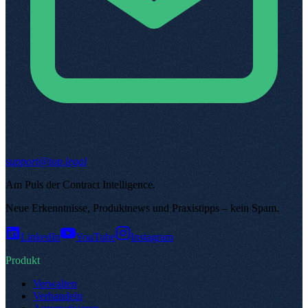
support@top.legal
Am Puls der Contract Intelligence
.
Neue Erkenntnisse, Produktnews und Praxistipps – kein Spam
.
LinkedIn
YouTube
Instagram
Produkt
Verwalten
Verhandeln