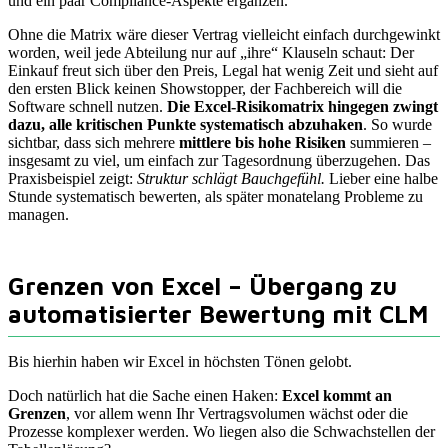
und ein paar Compliance-Aspekte ergänzen.
Ohne die Matrix wäre dieser Vertrag vielleicht einfach durchgewinkt
worden, weil jede Abteilung nur auf „ihre“ Klauseln schaut: Der
Einkauf freut sich über den Preis, Legal hat wenig Zeit und sieht auf
den ersten Blick keinen Showstopper, der Fachbereich will die
Software schnell nutzen.
Die Excel-Risikomatrix hingegen zwingt
dazu, alle kritischen Punkte systematisch abzuhaken
. So wurde
sichtbar, dass sich mehrere
mittlere bis hohe Risiken
summieren –
insgesamt zu viel, um einfach zur Tagesordnung überzugehen. Das
Praxisbeispiel zeigt:
Struktur schlägt Bauchgefühl.
Lieber eine halbe
Stunde systematisch bewerten, als später monatelang Probleme zu
managen.
Grenzen von Excel – Übergang zu
automatisierter Bewertung mit CLM
Bis hierhin haben wir Excel in höchsten Tönen gelobt.
Doch natürlich hat die Sache einen Haken:
Excel kommt an
Grenzen
, vor allem wenn Ihr Vertragsvolumen wächst oder die
Prozesse komplexer werden. Wo liegen also die Schwachstellen der