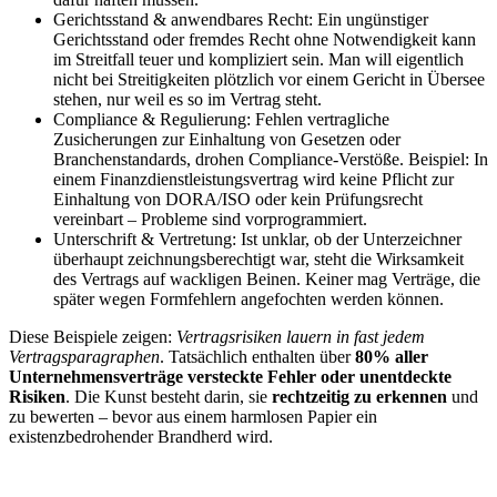
Gerichtsstand & anwendbares Recht: Ein ungünstiger
Gerichtsstand oder fremdes Recht ohne Notwendigkeit kann
im Streitfall teuer und kompliziert sein. Man will eigentlich
nicht bei Streitigkeiten plötzlich vor einem Gericht in Übersee
stehen, nur weil es so im Vertrag steht.
Compliance & Regulierung: Fehlen vertragliche
Zusicherungen zur Einhaltung von Gesetzen oder
Branchenstandards, drohen Compliance-Verstöße. Beispiel: In
einem Finanzdienstleistungsvertrag wird keine Pflicht zur
Einhaltung von DORA/ISO oder kein Prüfungsrecht
vereinbart – Probleme sind vorprogrammiert.
Unterschrift & Vertretung: Ist unklar, ob der Unterzeichner
überhaupt zeichnungsberechtigt war, steht die Wirksamkeit
des Vertrags auf wackligen Beinen. Keiner mag Verträge, die
später wegen Formfehlern angefochten werden können.
Diese Beispiele zeigen:
Vertragsrisiken lauern in fast jedem
Vertragsparagraphen
. Tatsächlich enthalten über
80% aller
Unternehmensverträge versteckte Fehler oder unentdeckte
Risiken
. Die Kunst besteht darin, sie
rechtzeitig zu erkennen
und
zu bewerten – bevor aus einem harmlosen Papier ein
existenzbedrohender Brandherd wird.