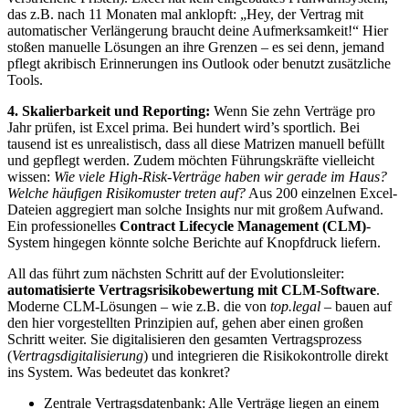
das z.B. nach 11 Monaten mal anklopft: „Hey, der Vertrag mit
automatischer Verlängerung braucht deine Aufmerksamkeit!“ Hier
stoßen manuelle Lösungen an ihre Grenzen – es sei denn, jemand
pflegt akribisch Erinnerungen ins Outlook oder benutzt zusätzliche
Tools.
4. Skalierbarkeit und Reporting:
Wenn Sie zehn Verträge pro
Jahr prüfen, ist Excel prima. Bei hundert wird’s sportlich. Bei
tausend ist es unrealistisch, dass all diese Matrizen manuell befüllt
und gepflegt werden. Zudem möchten Führungskräfte vielleicht
wissen:
Wie viele High-Risk-Verträge haben wir gerade im Haus?
Welche häufigen Risikomuster treten auf?
Aus 200 einzelnen Excel-
Dateien aggregiert man solche Insights nur mit großem Aufwand.
Ein professionelles
Contract Lifecycle Management (CLM)
-
System hingegen könnte solche Berichte auf Knopfdruck liefern.
All das führt zum nächsten Schritt auf der Evolutionsleiter:
automatisierte Vertragsrisikobewertung mit CLM-Software
.
Moderne CLM-Lösungen – wie z.B. die von
top.legal
– bauen auf
den hier vorgestellten Prinzipien auf, gehen aber einen großen
Schritt weiter. Sie digitalisieren den gesamten Vertragsprozess
(
Vertragsdigitalisierung
) und integrieren die Risikokontrolle direkt
ins System. Was bedeutet das konkret?
Zentrale Vertragsdatenbank: Alle Verträge liegen an einem