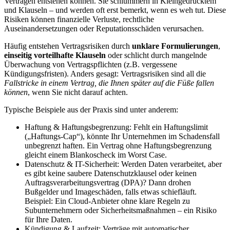
Verträgen entstehen können. Sie schlummern in Kleingedrucktem
und Klauseln – und werden oft erst bemerkt, wenn es weh tut. Diese
Risiken können finanzielle Verluste, rechtliche
Auseinandersetzungen oder Reputationsschäden verursachen.
Häufig entstehen Vertragsrisiken durch
unklare Formulierungen
,
einseitig vorteilhafte Klauseln
oder schlicht durch mangelnde
Überwachung von Vertragspflichten (z.B. vergessene
Kündigungsfristen). Anders gesagt: Vertragsrisiken sind all die
Fallstricke in einem Vertrag, die Ihnen später auf die Füße fallen
können
, wenn Sie nicht darauf achten.
Typische Beispiele aus der Praxis sind unter anderem:
Haftung & Haftungsbegrenzung: Fehlt ein Haftungslimit
(„Haftungs-Cap“), könnte Ihr Unternehmen im Schadensfall
unbegrenzt haften. Ein Vertrag ohne Haftungsbegrenzung
gleicht einem Blankoscheck im Worst Case.
Datenschutz & IT-Sicherheit: Werden Daten verarbeitet, aber
es gibt keine saubere Datenschutzklausel oder keinen
Auftragsverarbeitungsvertrag (DPA)? Dann drohen
Bußgelder und Imageschäden, falls etwas schiefläuft.
Beispiel: Ein Cloud-Anbieter ohne klare Regeln zu
Subunternehmern oder Sicherheitsmaßnahmen – ein Risiko
für Ihre Daten.
Kündigung & Laufzeit: Verträge mit automatischer