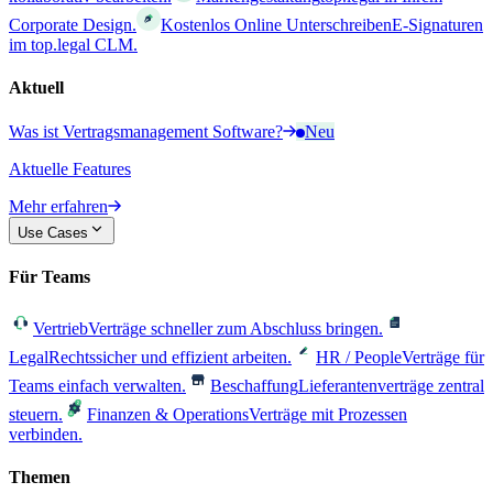
Corporate Design.
Kostenlos Online Unterschreiben
E-Signaturen
im top.legal CLM.
Aktuell
Was ist Vertragsmanagement Software?
Neu
Aktuelle Features
Mehr erfahren
Use Cases
Für Teams
Vertrieb
Verträge schneller zum Abschluss bringen.
Legal
Rechtssicher und effizient arbeiten.
HR / People
Verträge für
Teams einfach verwalten.
Beschaffung
Lieferantenverträge zentral
steuern.
Finanzen & Operations
Verträge mit Prozessen
verbinden.
Themen