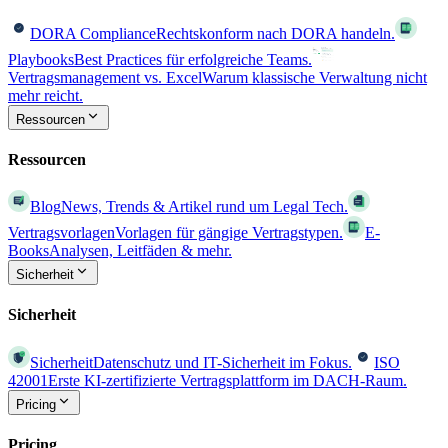
DORA Compliance
Rechtskonform nach DORA handeln.
Playbooks
Best Practices für erfolgreiche Teams.
Vertragsmanagement vs. Excel
Warum klassische Verwaltung nicht
mehr reicht.
Ressourcen
Ressourcen
Blog
News, Trends & Artikel rund um Legal Tech.
Vertragsvorlagen
Vorlagen für gängige Vertragstypen.
E-
Books
Analysen, Leitfäden & mehr.
Sicherheit
Sicherheit
Sicherheit
Datenschutz und IT-Sicherheit im Fokus.
ISO
42001
Erste KI-zertifizierte Vertragsplattform im DACH-Raum.
Pricing
Pricing