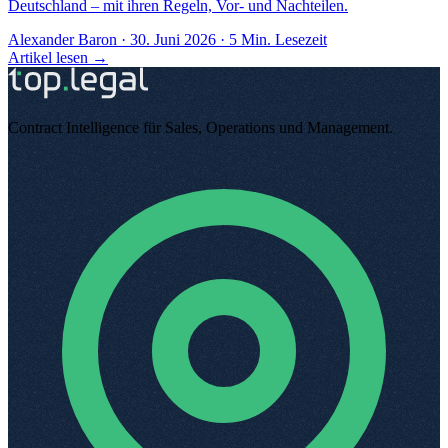
Deutschland – mit ihren Regeln, Vor- und Nachteilen.
Alexander Baron
·
30. Juni 2026
·
5
Min. Lesezeit
Artikel lesen →
Contract Intelligence für Sales, Operations und Management
.