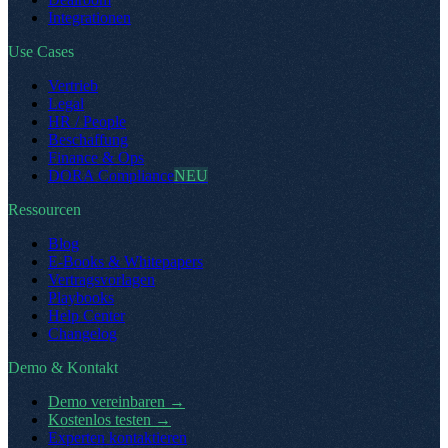
Integrationen
Use Cases
Vertrieb
Legal
HR / People
Beschaffung
Finance & Ops
DORA Compliance
NEU
Ressourcen
Blog
E-Books & Whitepapers
Vertragsvorlagen
Playbooks
Help Center
Changelog
Demo & Kontakt
Demo vereinbaren
→
Kostenlos testen
→
Experten kontaktieren