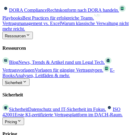
DORA Compliance
Rechtskonform nach DORA handeln.
Playbooks
Best Practices für erfolgreiche Teams.
Vertragsmanagement vs. Excel
Warum klassische Verwaltung nicht
mehr reicht.
Ressourcen
Ressourcen
Blog
News, Trends & Artikel rund um Legal Tech.
Vertragsvorlagen
Vorlagen für gängige Vertragstypen.
E-
Books
Analysen, Leitfäden & mehr.
Sicherheit
Sicherheit
Sicherheit
Datenschutz und IT-Sicherheit im Fokus.
ISO
42001
Erste KI-zertifizierte Vertragsplattform im DACH-Raum.
Pricing
Pricing