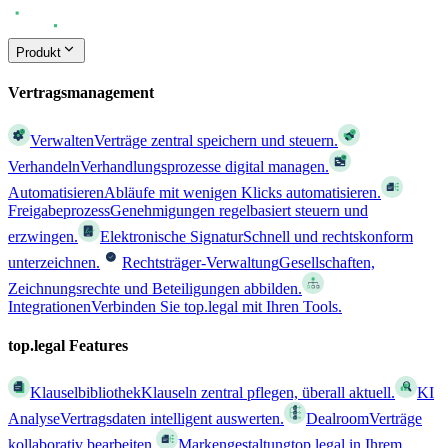
Produkt
Vertragsmanagement
Verwalten
Verträge zentral speichern und steuern.
Verhandeln
Verhandlungsprozesse digital managen.
Automatisieren
Abläufe mit wenigen Klicks automatisieren.
Freigabeprozess
Genehmigungen regelbasiert steuern und
erzwingen.
Elektronische Signatur
Schnell und rechtskonform
unterzeichnen.
Rechtsträger-Verwaltung
Gesellschaften,
Zeichnungsrechte und Beteiligungen abbilden.
Integrationen
Verbinden Sie top.legal mit Ihren Tools.
top.legal Features
Klauselbibliothek
Klauseln zentral pflegen, überall aktuell.
KI
Analyse
Vertragsdaten intelligent auswerten.
Dealroom
Verträge
kollaborativ bearbeiten.
Markengestaltung
top.legal in Ihrem