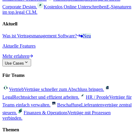
Corporate Design.
Kostenlos Online Unterschreiben
E-Signaturen
im top.legal CLM.
Aktuell
Was ist Vertragsmanagement Software?
Neu
Aktuelle Features
Mehr erfahren
Use Cases
Für Teams
Vertrieb
Verträge schneller zum Abschluss bringen.
Legal
Rechtssicher und effizient arbeiten.
HR / People
Verträge für
Teams einfach verwalten.
Beschaffung
Lieferantenverträge zentral
steuern.
Finanzen & Operations
Verträge mit Prozessen
verbinden.
Themen