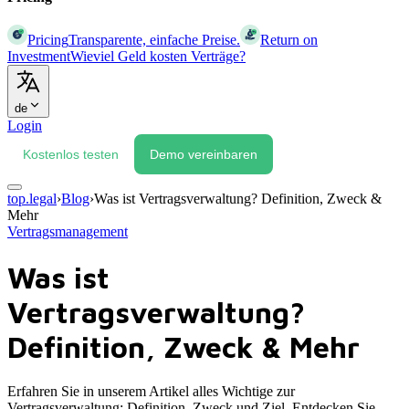
Pricing
Transparente, einfache Preise.
Return on
Investment
Wieviel Geld kosten Verträge?
de
Login
Kostenlos testen
Demo vereinbaren
top.legal
›
Blog
›
Was ist Vertragsverwaltung? Definition, Zweck &
Mehr
Vertragsmanagement
Was ist
Vertragsverwaltung?
Definition, Zweck & Mehr
Erfahren Sie in unserem Artikel alles Wichtige zur
Vertragsverwaltung: Definition, Zweck und Ziel. Entdecken Sie,