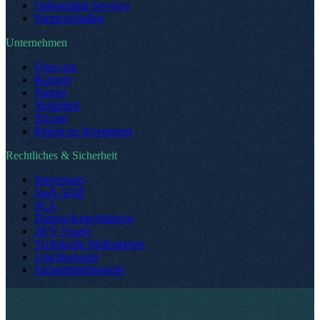
Onboarding Services
Partnerschaften
Unternehmen
Über uns
Karriere
Partner
Sicherheit
Pricing
Return on Investment
Rechtliches & Sicherheit
Impressum
SaaS AGB
SLA
Datenschutzerklärung
AVV (SaaS)
Technische Maßnahmen
Löschkonzept
Sicherheitsübersicht