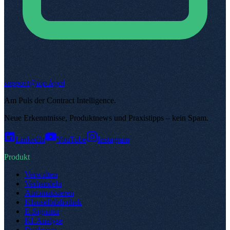
support@top.legal
Am Puls der Contract Intelligence
.
Neue Erkenntnisse, Produktnews und Praxistipps – kein Spam
.
LinkedIn
YouTube
Instagram
Produkt
Verwalten
Verhandeln
Automatisieren
Klauselbibliothek
E-Signatur
KI-Analyse
Dealroom