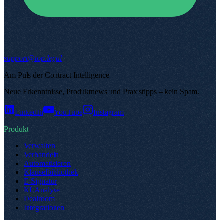
support@top.legal
Am Puls der Contract Intelligence
.
Neue Erkenntnisse, Produktnews und Praxistipps – kein Spam
.
LinkedIn
YouTube
Instagram
Produkt
Verwalten
Verhandeln
Automatisieren
Klauselbibliothek
E-Signatur
KI-Analyse
Dealroom
Integrationen