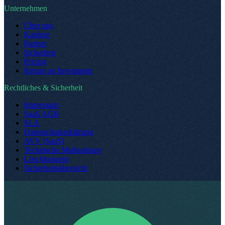
Unternehmen
Über uns
Karriere
Partner
Sicherheit
Pricing
Return on Investment
Rechtliches & Sicherheit
Impressum
SaaS AGB
SLA
Datenschutzerklärung
AVV (SaaS)
Technische Maßnahmen
Löschkonzept
Sicherheitsübersicht