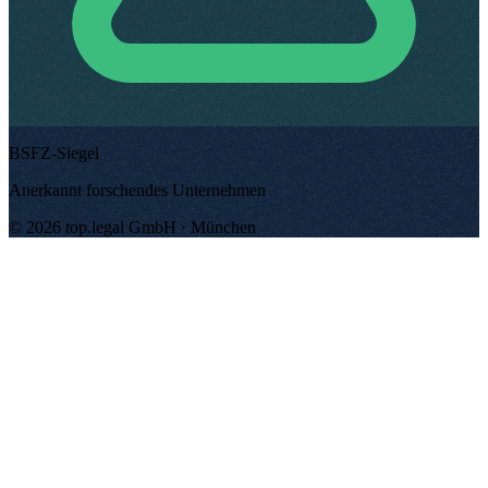
BSFZ-Siegel
Anerkannt forschendes Unternehmen
©
2026
top.legal
GmbH ·
München