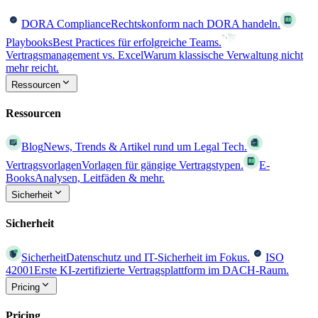
DORA Compliance
Rechtskonform nach DORA handeln.
Playbooks
Best Practices für erfolgreiche Teams.
Vertragsmanagement vs. Excel
Warum klassische Verwaltung nicht
mehr reicht.
Ressourcen
Ressourcen
Blog
News, Trends & Artikel rund um Legal Tech.
Vertragsvorlagen
Vorlagen für gängige Vertragstypen.
E-
Books
Analysen, Leitfäden & mehr.
Sicherheit
Sicherheit
Sicherheit
Datenschutz und IT-Sicherheit im Fokus.
ISO
42001
Erste KI-zertifizierte Vertragsplattform im DACH-Raum.
Pricing
Pricing