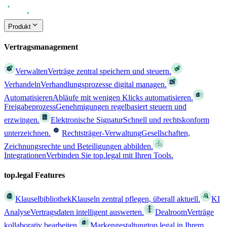
Produkt
Vertragsmanagement
Verwalten
Verträge zentral speichern und steuern.
Verhandeln
Verhandlungsprozesse digital managen.
Automatisieren
Abläufe mit wenigen Klicks automatisieren.
Freigabeprozess
Genehmigungen regelbasiert steuern und
erzwingen.
Elektronische Signatur
Schnell und rechtskonform
unterzeichnen.
Rechtsträger-Verwaltung
Gesellschaften,
Zeichnungsrechte und Beteiligungen abbilden.
Integrationen
Verbinden Sie top.legal mit Ihren Tools.
top.legal Features
Klauselbibliothek
Klauseln zentral pflegen, überall aktuell.
KI
Analyse
Vertragsdaten intelligent auswerten.
Dealroom
Verträge
kollaborativ bearbeiten.
Markengestaltung
top.legal in Ihrem