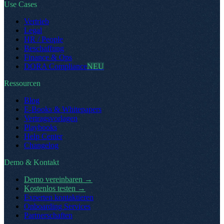
Use Cases
Vertrieb
Legal
HR / People
Beschaffung
Finance & Ops
DORA Compliance
NEU
Ressourcen
Blog
E-Books & Whitepapers
Vertragsvorlagen
Playbooks
Help Center
Changelog
Demo & Kontakt
Demo vereinbaren
→
Kostenlos testen
→
Experten kontaktieren
Onboarding Services
Partnerschaften