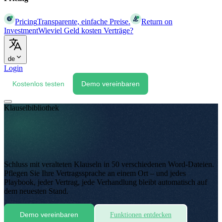
Pricing
Transparente, einfache Preise.
Return on
Investment
Wieviel Geld kosten Verträge?
de
Login
Kostenlos testen
Demo vereinbaren
Klauselbibliothek
Schluss mit veralteten Klauseln in 50 verschiedenen Word-Dateien.
Pflegen Sie Ihre Vertragssprache an einem Ort – und jedes
Playbook, jeder Vertrag, jede Verhandlung bleibt automatisch auf
dem neuesten Stand.
Demo vereinbaren
Funktionen entdecken