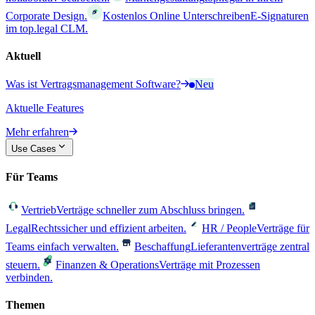
Corporate Design.
Kostenlos Online Unterschreiben
E-Signaturen
im top.legal CLM.
Aktuell
Was ist Vertragsmanagement Software?
Neu
Aktuelle Features
Mehr erfahren
Use Cases
Für Teams
Vertrieb
Verträge schneller zum Abschluss bringen.
Legal
Rechtssicher und effizient arbeiten.
HR / People
Verträge für
Teams einfach verwalten.
Beschaffung
Lieferantenverträge zentral
steuern.
Finanzen & Operations
Verträge mit Prozessen
verbinden.
Themen