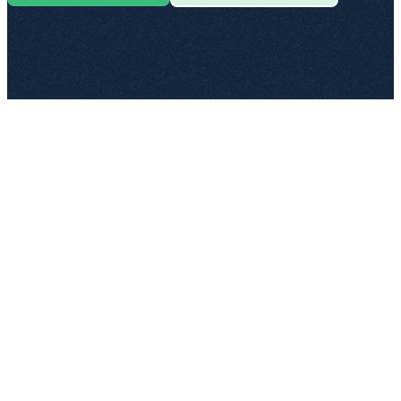
Haftungsbeschränkung
✓ Freigegeben
3 Varianten
Standard
Streng
Kundenfreundlich
In 38 Playbooks aktiv
Mit KI erstellt