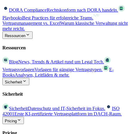
DORA Compliance
Rechtskonform nach DORA handeln.
Playbooks
Best Practices für erfolgreiche Teams.
Vertragsmanagement vs. Excel
Warum klassische Verwaltung nicht
mehr reicht.
Ressourcen
Ressourcen
Blog
News, Trends & Artikel rund um Legal Tech.
Vertragsvorlagen
Vorlagen für gängige Vertragstypen.
E-
Books
Analysen, Leitfäden & mehr.
Sicherheit
Sicherheit
Sicherheit
Datenschutz und IT-Sicherheit im Fokus.
ISO
42001
Erste KI-zertifizierte Vertragsplattform im DACH-Raum.
Pricing
Pricing