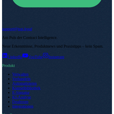
support@top.legal
Am Puls der Contract Intelligence
.
Neue Erkenntnisse, Produktnews und Praxistipps – kein Spam
.
LinkedIn
YouTube
Instagram
Produkt
Verwalten
Verhandeln
Automatisieren
Klauselbibliothek
E-Signatur
KI-Analyse
Dealroom
Integrationen