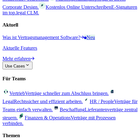
Corporate Design.
Kostenlos Online Unterschreiben
E-Signaturen
im top.legal CLM.
Aktuell
Was ist Vertragsmanagement Software?
Neu
Aktuelle Features
Mehr erfahren
Use Cases
Für Teams
Vertrieb
Verträge schneller zum Abschluss bringen.
Legal
Rechtssicher und effizient arbeiten.
HR / People
Verträge für
Teams einfach verwalten.
Beschaffung
Lieferantenverträge zentral
steuern.
Finanzen & Operations
Verträge mit Prozessen
verbinden.
Themen