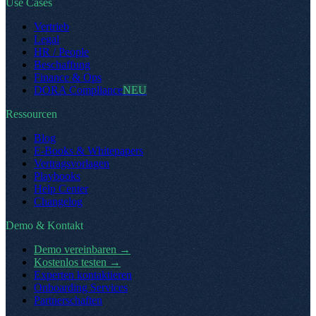
Use Cases
Vertrieb
Legal
HR / People
Beschaffung
Finance & Ops
DORA Compliance
NEU
Ressourcen
Blog
E-Books & Whitepapers
Vertragsvorlagen
Playbooks
Help Center
Changelog
Demo & Kontakt
Demo vereinbaren
→
Kostenlos testen
→
Experten kontaktieren
Onboarding Services
Partnerschaften