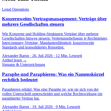
Legal Operations
Konzernweites Vertragsmanagement: Verträge über
mehrere Gesellschaften steuern
Wie Konzerne und Holding-Strukturen Verträge über mehrere
Gesellschaften hinweg steuern: Vertretungsbefugnis je Rechtsträger,
Intercompany-Verträge, Mandantenfähigkeit, konzernweite
Standards und konsolidiertes Reporting.
Alexander Baron
·
26. Juli 2026
·
12
Min. Lesezeit
Artikel lesen →
Signatur & Unterzeichnung
Paraphe und Paraphieren: Was ein Namenskürzel
rechtlich bedeutet
Paraphieren erklärt: Was eine Paraphe ist, wie sie sich von der
vollen Unterschrift unterscheidet und welche Rechtswirkung ein
paraphierter Vertrag hat.
Alexander Baron
·
19. Juli 2026
·
9
Min. Lesezeit