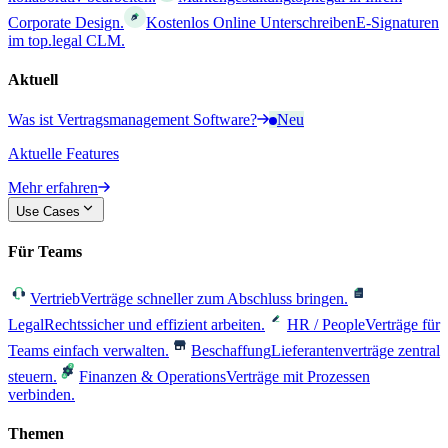
Corporate Design.
Kostenlos Online Unterschreiben
E-Signaturen
im top.legal CLM.
Aktuell
Was ist Vertragsmanagement Software?
Neu
Aktuelle Features
Mehr erfahren
Use Cases
Für Teams
Vertrieb
Verträge schneller zum Abschluss bringen.
Legal
Rechtssicher und effizient arbeiten.
HR / People
Verträge für
Teams einfach verwalten.
Beschaffung
Lieferantenverträge zentral
steuern.
Finanzen & Operations
Verträge mit Prozessen
verbinden.
Themen