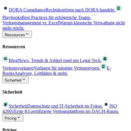
DORA Compliance
Rechtskonform nach DORA handeln.
Playbooks
Best Practices für erfolgreiche Teams.
Vertragsmanagement vs. Excel
Warum klassische Verwaltung nicht
mehr reicht.
Ressourcen
Ressourcen
Blog
News, Trends & Artikel rund um Legal Tech.
Vertragsvorlagen
Vorlagen für gängige Vertragstypen.
E-
Books
Analysen, Leitfäden & mehr.
Sicherheit
Sicherheit
Sicherheit
Datenschutz und IT-Sicherheit im Fokus.
ISO
42001
Erste KI-zertifizierte Vertragsplattform im DACH-Raum.
Pricing
Pricing