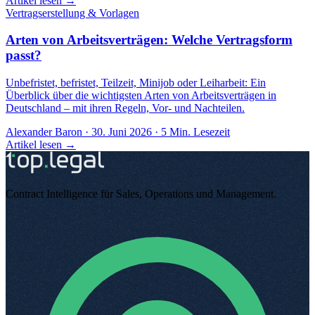
Artikel lesen →
Vertragserstellung & Vorlagen
Arten von Arbeitsverträgen: Welche Vertragsform
passt?
Unbefristet, befristet, Teilzeit, Minijob oder Leiharbeit: Ein
Überblick über die wichtigsten Arten von Arbeitsverträgen in
Deutschland – mit ihren Regeln, Vor- und Nachteilen.
Alexander Baron
·
30. Juni 2026
·
5
Min. Lesezeit
Artikel lesen →
Contract Intelligence für Sales, Operations und Management
.