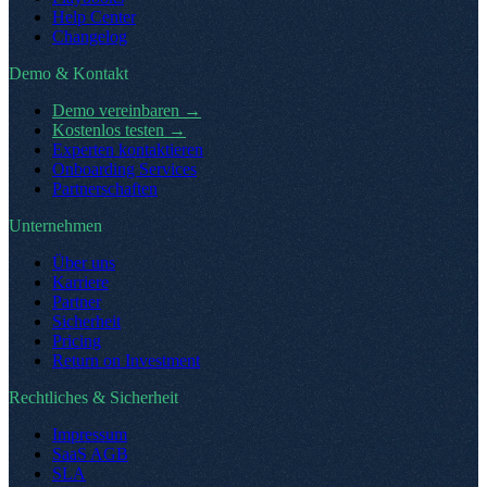
Help Center
Changelog
Demo & Kontakt
Demo vereinbaren
→
Kostenlos testen
→
Experten kontaktieren
Onboarding Services
Partnerschaften
Unternehmen
Über uns
Karriere
Partner
Sicherheit
Pricing
Return on Investment
Rechtliches & Sicherheit
Impressum
SaaS AGB
SLA