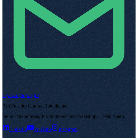
support@top.legal
Am Puls der Contract Intelligence
.
Neue Erkenntnisse, Produktnews und Praxistipps – kein Spam
.
LinkedIn
YouTube
Instagram