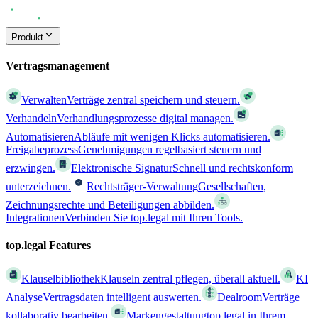
Produkt
Vertragsmanagement
Verwalten
Verträge zentral speichern und steuern.
Verhandeln
Verhandlungsprozesse digital managen.
Automatisieren
Abläufe mit wenigen Klicks automatisieren.
Freigabeprozess
Genehmigungen regelbasiert steuern und
erzwingen.
Elektronische Signatur
Schnell und rechtskonform
unterzeichnen.
Rechtsträger-Verwaltung
Gesellschaften,
Zeichnungsrechte und Beteiligungen abbilden.
Integrationen
Verbinden Sie top.legal mit Ihren Tools.
top.legal Features
Klauselbibliothek
Klauseln zentral pflegen, überall aktuell.
KI
Analyse
Vertragsdaten intelligent auswerten.
Dealroom
Verträge
kollaborativ bearbeiten.
Markengestaltung
top.legal in Ihrem