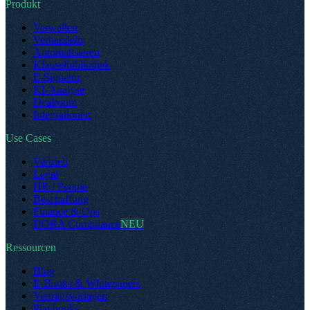
Produkt
Verwalten
Verhandeln
Automatisieren
Klauselbibliothek
E-Signatur
KI-Analyse
Dealroom
Integrationen
Use Cases
Vertrieb
Legal
HR / People
Beschaffung
Finance & Ops
DORA Compliance
NEU
Ressourcen
Blog
E-Books & Whitepapers
Vertragsvorlagen
Playbooks