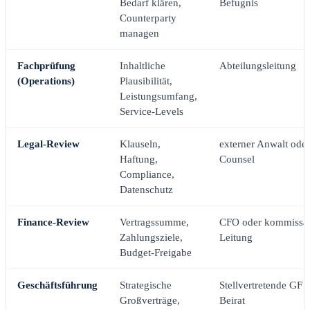
Bedarf klären,
Befugnis
Counterparty
managen
Fachprüfung
Inhaltliche
Abteilungsleitung
(Operations)
Plausibilität,
Leistungsumfang,
Service-Levels
Legal-Review
Klauseln,
externer Anwalt oder
Haftung,
Counsel
Compliance,
Datenschutz
Finance-Review
Vertragssumme,
CFO oder kommissar
Zahlungsziele,
Leitung
Budget-Freigabe
Geschäftsführung
Strategische
Stellvertretende GF 
Großverträge,
Beirat