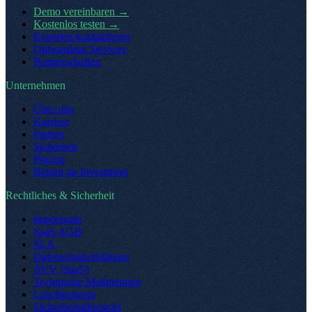
Demo vereinbaren
→
Kostenlos testen
→
Experten kontaktieren
Onboarding Services
Partnerschaften
Unternehmen
Über uns
Karriere
Partner
Sicherheit
Pricing
Return on Investment
Rechtliches & Sicherheit
Impressum
SaaS AGB
SLA
Datenschutzerklärung
AVV (SaaS)
Technische Maßnahmen
Löschkonzept
Sicherheitsübersicht