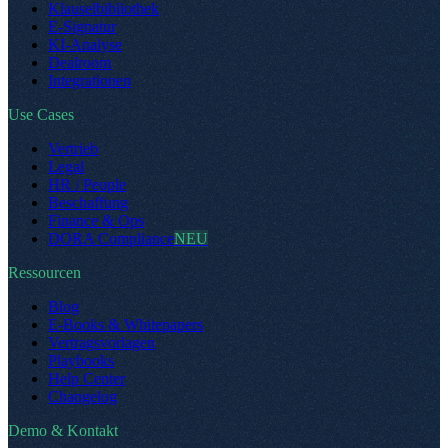
Klauselbibliothek
E-Signatur
KI-Analyse
Dealroom
Integrationen
Use Cases
Vertrieb
Legal
HR / People
Beschaffung
Finance & Ops
DORA Compliance
NEU
Ressourcen
Blog
E-Books & Whitepapers
Vertragsvorlagen
Playbooks
Help Center
Changelog
Demo & Kontakt