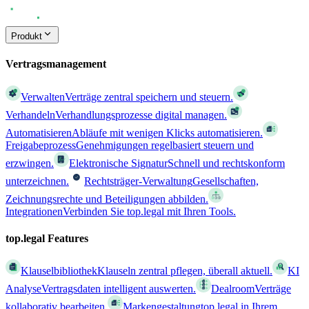
Produkt
Vertragsmanagement
Verwalten
Verträge zentral speichern und steuern.
Verhandeln
Verhandlungsprozesse digital managen.
Automatisieren
Abläufe mit wenigen Klicks automatisieren.
Freigabeprozess
Genehmigungen regelbasiert steuern und
erzwingen.
Elektronische Signatur
Schnell und rechtskonform
unterzeichnen.
Rechtsträger-Verwaltung
Gesellschaften,
Zeichnungsrechte und Beteiligungen abbilden.
Integrationen
Verbinden Sie top.legal mit Ihren Tools.
top.legal Features
Klauselbibliothek
Klauseln zentral pflegen, überall aktuell.
KI
Analyse
Vertragsdaten intelligent auswerten.
Dealroom
Verträge
kollaborativ bearbeiten.
Markengestaltung
top.legal in Ihrem