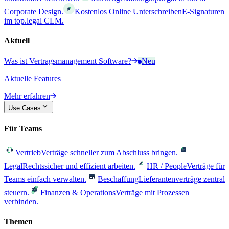
Corporate Design.
Kostenlos Online Unterschreiben
E-Signaturen
im top.legal CLM.
Aktuell
Was ist Vertragsmanagement Software?
Neu
Aktuelle Features
Mehr erfahren
Use Cases
Für Teams
Vertrieb
Verträge schneller zum Abschluss bringen.
Legal
Rechtssicher und effizient arbeiten.
HR / People
Verträge für
Teams einfach verwalten.
Beschaffung
Lieferantenverträge zentral
steuern.
Finanzen & Operations
Verträge mit Prozessen
verbinden.
Themen