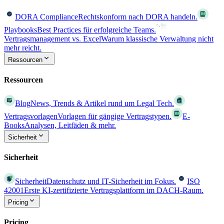
DORA Compliance
Rechtskonform nach DORA handeln.
Playbooks
Best Practices für erfolgreiche Teams.
Vertragsmanagement vs. Excel
Warum klassische Verwaltung nicht
mehr reicht.
Ressourcen
Ressourcen
Blog
News, Trends & Artikel rund um Legal Tech.
Vertragsvorlagen
Vorlagen für gängige Vertragstypen.
E-
Books
Analysen, Leitfäden & mehr.
Sicherheit
Sicherheit
Sicherheit
Datenschutz und IT-Sicherheit im Fokus.
ISO
42001
Erste KI-zertifizierte Vertragsplattform im DACH-Raum.
Pricing
Pricing