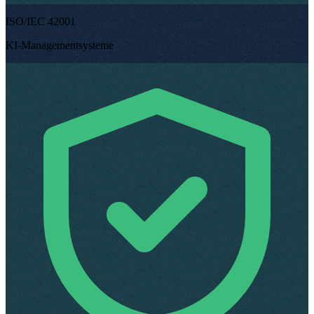
ISO/IEC 42001
KI-Managementsysteme