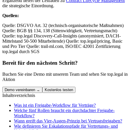
Ergänzend liefert der Leitfaden zu
Contract Lifecycle Management
die strategische Einordnung.
Quellen:
Quelle: DSGVO Art. 32 (technisch-organisatorische Maßnahmen)
Quelle: BGB §§ 134, 138 (Sittenwidrigkeit, Vertretungsmacht)
Quelle: top.legal Discovery-Call-Insights (anonymisiert, DACH-
Mittelstand 50-500 Mitarbeitende) Quelle: top.legal/pricing, Basic
und Pro Tier Quelle: trail-ml.com, ISO/IEC 42001 Zertifizierung
top.legal durch SGS
Bereit für den nächsten Schritt?
Buchen Sie eine Demo mit unserem Team und sehen Sie top.legal in
Aktion
Demo vereinbaren →
Kostenlos testen
Inhaltsverzeichnis
Was ist ein Freigabe-Workflow für Verträge?
Welche fünf Rollen braucht ein durchdachter Freigabe-
Workflow?
Wann greift das Vier-Augen-Prinzip bei Vertragsfreigaben?
Wie definieren Sie Eskalationspfade für Vertretungs- und