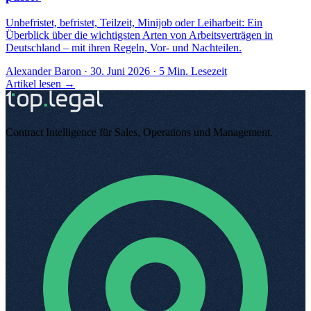
Unbefristet, befristet, Teilzeit, Minijob oder Leiharbeit: Ein
Überblick über die wichtigsten Arten von Arbeitsverträgen in
Deutschland – mit ihren Regeln, Vor- und Nachteilen.
Alexander Baron
·
30. Juni 2026
·
5
Min. Lesezeit
Artikel lesen →
Contract Intelligence für Sales, Operations und Management
.