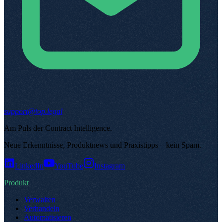
support@top.legal
Am Puls der Contract Intelligence
.
Neue Erkenntnisse, Produktnews und Praxistipps – kein Spam
.
LinkedIn
YouTube
Instagram
Produkt
Verwalten
Verhandeln
Automatisieren