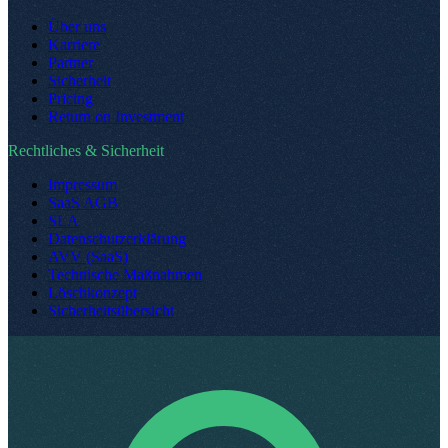
Über uns
Karriere
Partner
Sicherheit
Pricing
Return on Investment
Rechtliches & Sicherheit
Impressum
SaaS AGB
SLA
Datenschutzerklärung
AVV (SaaS)
Technische Maßnahmen
Löschkonzept
Sicherheitsübersicht