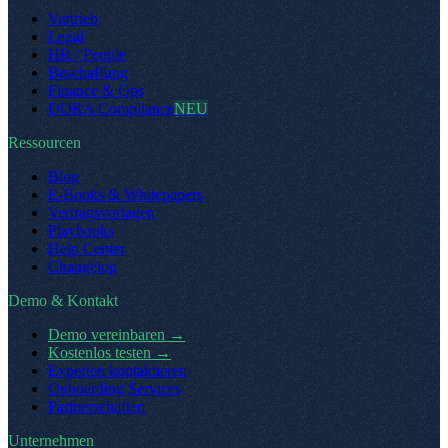
Vertrieb
Legal
HR / People
Beschaffung
Finance & Ops
DORA Compliance
NEU
Ressourcen
Blog
E-Books & Whitepapers
Vertragsvorlagen
Playbooks
Help Center
Changelog
Demo & Kontakt
Demo vereinbaren
→
Kostenlos testen
→
Experten kontaktieren
Onboarding Services
Partnerschaften
Unternehmen