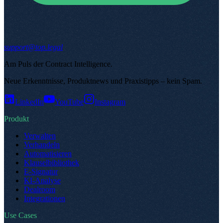
support@top.legal
Am Puls der Contract Intelligence
.
Neue Erkenntnisse, Produktnews und Praxistipps – kein Spam
.
LinkedIn
YouTube
Instagram
Produkt
Verwalten
Verhandeln
Automatisieren
Klauselbibliothek
E-Signatur
KI-Analyse
Dealroom
Integrationen
Use Cases