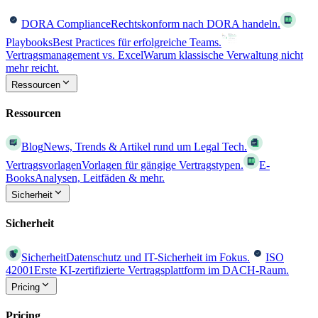
DORA Compliance
Rechtskonform nach DORA handeln.
Playbooks
Best Practices für erfolgreiche Teams.
Vertragsmanagement vs. Excel
Warum klassische Verwaltung nicht
mehr reicht.
Ressourcen
Ressourcen
Blog
News, Trends & Artikel rund um Legal Tech.
Vertragsvorlagen
Vorlagen für gängige Vertragstypen.
E-
Books
Analysen, Leitfäden & mehr.
Sicherheit
Sicherheit
Sicherheit
Datenschutz und IT-Sicherheit im Fokus.
ISO
42001
Erste KI-zertifizierte Vertragsplattform im DACH-Raum.
Pricing
Pricing