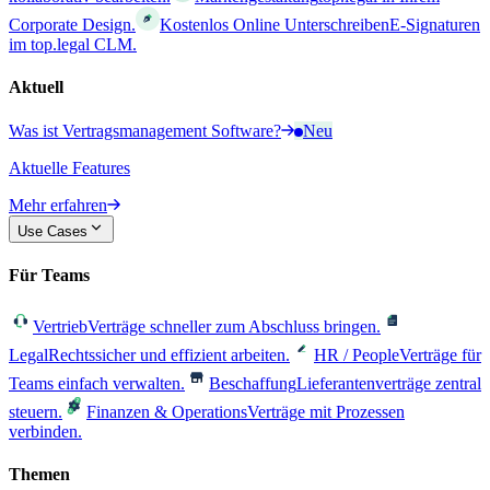
Corporate Design.
Kostenlos Online Unterschreiben
E-Signaturen
im top.legal CLM.
Aktuell
Was ist Vertragsmanagement Software?
Neu
Aktuelle Features
Mehr erfahren
Use Cases
Für Teams
Vertrieb
Verträge schneller zum Abschluss bringen.
Legal
Rechtssicher und effizient arbeiten.
HR / People
Verträge für
Teams einfach verwalten.
Beschaffung
Lieferantenverträge zentral
steuern.
Finanzen & Operations
Verträge mit Prozessen
verbinden.
Themen