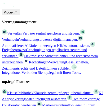
Produkt
Vertragsmanagement
Verwalten
Verträge zentral speichern und steuern.
Verhandeln
Verhandlungsprozesse digital managen.
Automatisieren
Abläufe mit wenigen Klicks automatisieren.
Freigabeprozess
Genehmigungen regelbasiert steuern und
erzwingen.
Elektronische Signatur
Schnell und rechtskonform
unterzeichnen.
Rechtsträger-Verwaltung
Gesellschaften,
Zeichnungsrechte und Beteiligungen abbilden.
Integrationen
Verbinden Sie top.legal mit Ihren Tools.
top.legal Features
Klauselbibliothek
Klauseln zentral pflegen, überall aktuell.
KI
Analyse
Vertragsdaten intelligent auswerten.
Dealroom
Verträge
kollaborativ bearbeiten.
Markengestaltung
top.legal in Ihrem