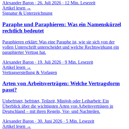
Alexander Baron
·
26. Juli 2026
·
12
Min. Lesezeit
Artikel lesen →
Signatur & Unterzeichnung
Paraphe und Paraphieren: Was ein Namenskürzel
rechtlich bedeutet
Paraphieren erklärt: Was eine Paraphe ist, wie sie sich von der
vollen Unterschrift unterscheidet und welche Rechtswirkung ein
paraphierter Vertrag hat.
Alexander Baron
·
19. Juli 2026
·
9
Min. Lesezeit
Artikel lesen →
Vertragserstellung & Vorlagen
Arten von Arbeitsverträgen: Welche Vertragsform
passt?
Unbefristet, befristet, Teilzeit, Minijob oder Leiharbeit: Ein
Überblick über die wichtigsten Arten von Arbeitsverträgen in
Deutschland – mit ihren Regeln, Vor- und Nachteilen.
Alexander Baron
·
30. Juni 2026
·
5
Min. Lesezeit
Artikel lesen →