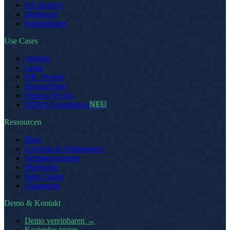
KI-Analyse
Dealroom
Integrationen
Use Cases
Vertrieb
Legal
HR / People
Beschaffung
Finance & Ops
DORA Compliance
NEU
Ressourcen
Blog
E-Books & Whitepapers
Vertragsvorlagen
Playbooks
Help Center
Changelog
Demo & Kontakt
Demo vereinbaren
→
Kostenlos testen
→