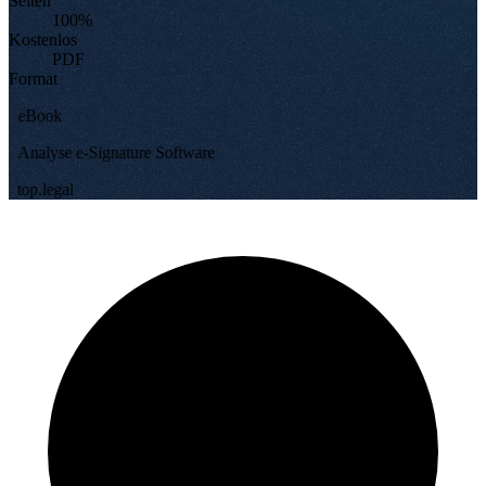
Seiten
100%
Kostenlos
PDF
Format
eBook
Analyse e-Signature Software
top.legal