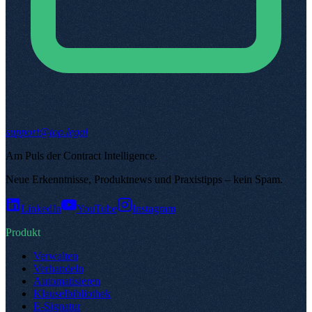
support@top.legal
Am Puls der Contract Intelligence
.
Neue Erkenntnisse, Produktnews und Praxistipps – kein Spam
.
LinkedIn
YouTube
Instagram
Produkt
Verwalten
Verhandeln
Automatisieren
Klauselbibliothek
E-Signatur