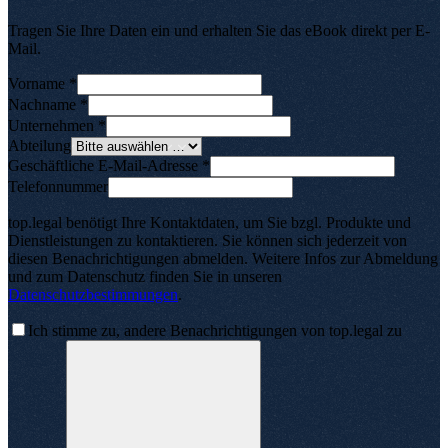
Tragen Sie Ihre Daten ein und erhalten Sie das eBook direkt per E-
Mail
.
Vorname
*
Nachname
*
Unternehmen
*
Abteilung
Geschäftliche E-Mail-Adresse
*
Telefonnummer
top.legal benötigt Ihre Kontaktdaten, um Sie bzgl. Produkte und
Dienstleistungen zu kontaktieren
.
Sie können sich jederzeit von
diesen Benachrichtigungen abmelden
.
Weitere Infos zur Abmeldung
und zum Datenschutz finden Sie in unseren
Datenschutzbestimmungen
.
Ich stimme zu, andere Benachrichtigungen von top.legal zu