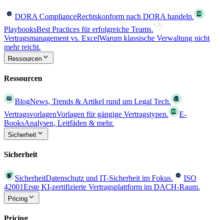
DORA Compliance
Rechtskonform nach DORA handeln.
Playbooks
Best Practices für erfolgreiche Teams.
Vertragsmanagement vs. Excel
Warum klassische Verwaltung nicht
mehr reicht.
Ressourcen
Ressourcen
Blog
News, Trends & Artikel rund um Legal Tech.
Vertragsvorlagen
Vorlagen für gängige Vertragstypen.
E-
Books
Analysen, Leitfäden & mehr.
Sicherheit
Sicherheit
Sicherheit
Datenschutz und IT-Sicherheit im Fokus.
ISO
42001
Erste KI-zertifizierte Vertragsplattform im DACH-Raum.
Pricing
Pricing