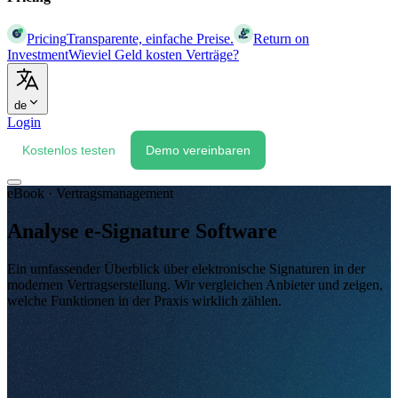
Pricing
Transparente, einfache Preise.
Return on
Investment
Wieviel Geld kosten Verträge?
de
Login
Kostenlos testen
Demo vereinbaren
eBook · Vertragsmanagement
Analyse e-Signature Software
Ein umfassender Überblick über elektronische Signaturen in der
modernen Vertragserstellung. Wir vergleichen Anbieter und zeigen,
welche Funktionen in der Praxis wirklich zählen.