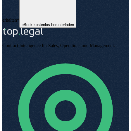
erhalten
*
eBook kostenlos herunterladen
Contract Intelligence für Sales, Operations und Management
.