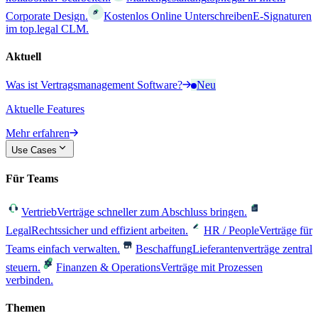
Corporate Design.
Kostenlos Online Unterschreiben
E-Signaturen
im top.legal CLM.
Aktuell
Was ist Vertragsmanagement Software?
Neu
Aktuelle Features
Mehr erfahren
Use Cases
Für Teams
Vertrieb
Verträge schneller zum Abschluss bringen.
Legal
Rechtssicher und effizient arbeiten.
HR / People
Verträge für
Teams einfach verwalten.
Beschaffung
Lieferantenverträge zentral
steuern.
Finanzen & Operations
Verträge mit Prozessen
verbinden.
Themen