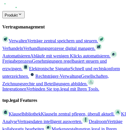
Produkt
Vertragsmanagement
Verwalten
Verträge zentral speichern und steuern.
Verhandeln
Verhandlungsprozesse digital managen.
Automatisieren
Abläufe mit wenigen Klicks automatisieren.
Freigabeprozess
Genehmigungen regelbasiert steuern und
erzwingen.
Elektronische Signatur
Schnell und rechtskonform
unterzeichnen.
Rechtsträger-Verwaltung
Gesellschaften,
Zeichnungsrechte und Beteiligungen abbilden.
Integrationen
Verbinden Sie top.legal mit Ihren Tools.
top.legal Features
Klauselbibliothek
Klauseln zentral pflegen, überall aktuell.
KI
Analyse
Vertragsdaten intelligent auswerten.
Dealroom
Verträge
kollaborativ bearbeiten.
Markengestaltung
top.legal in Ihrem