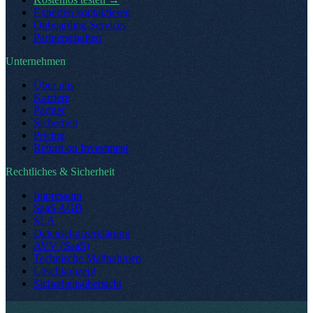
Experten kontaktieren
Onboarding Services
Partnerschaften
Unternehmen
Über uns
Karriere
Partner
Sicherheit
Pricing
Return on Investment
Rechtliches & Sicherheit
Impressum
SaaS AGB
SLA
Datenschutzerklärung
AVV (SaaS)
Technische Maßnahmen
Löschkonzept
Sicherheitsübersicht