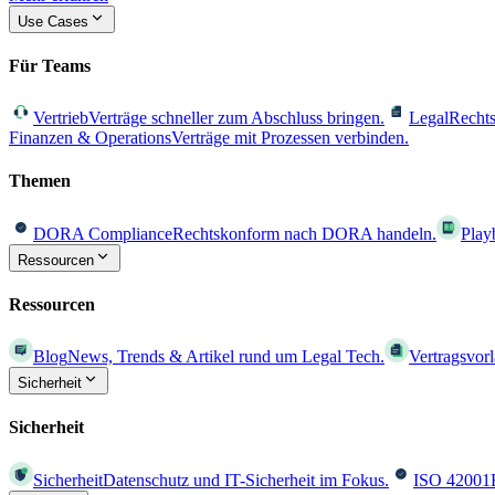
Use Cases
Für Teams
Vertrieb
Verträge schneller zum Abschluss bringen.
Legal
Rechts
Finanzen & Operations
Verträge mit Prozessen verbinden.
Themen
DORA Compliance
Rechtskonform nach DORA handeln.
Play
Ressourcen
Ressourcen
Blog
News, Trends & Artikel rund um Legal Tech.
Vertragsvor
Sicherheit
Sicherheit
Sicherheit
Datenschutz und IT-Sicherheit im Fokus.
ISO 42001