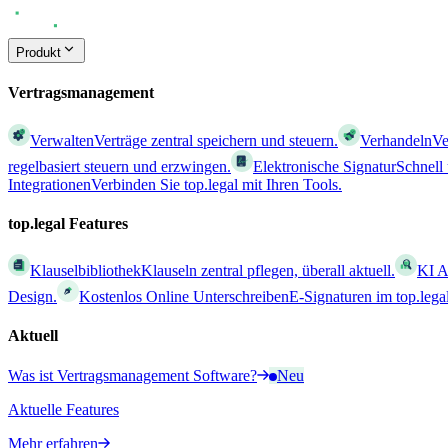
Produkt
Vertragsmanagement
Verwalten
Verträge zentral speichern und steuern.
Verhandeln
Ve
regelbasiert steuern und erzwingen.
Elektronische Signatur
Schnell
Integrationen
Verbinden Sie top.legal mit Ihren Tools.
top.legal Features
Klauselbibliothek
Klauseln zentral pflegen, überall aktuell.
KI A
Design.
Kostenlos Online Unterschreiben
E-Signaturen im top.leg
Aktuell
Was ist Vertragsmanagement Software?
Neu
Aktuelle Features
Mehr erfahren