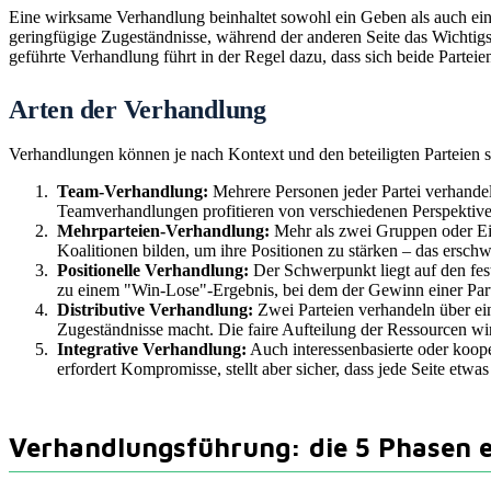
Eine wirksame Verhandlung beinhaltet sowohl ein Geben als auch ein Ne
geringfügige Zugeständnisse, während der anderen Seite das Wichtigste
geführte Verhandlung führt in der Regel dazu, dass sich beide Parteie
Arten der Verhandlung
Verhandlungen können je nach Kontext und den beteiligten Parteien seh
Team-Verhandlung:
Mehrere Personen jeder Partei verhande
Teamverhandlungen profitieren von verschiedenen Perspektive
Mehrparteien-Verhandlung:
Mehr als zwei Gruppen oder Ein
Koalitionen bilden, um ihre Positionen zu stärken – das ersch
Positionelle Verhandlung:
Der Schwerpunkt liegt auf den fest
zu einem "Win-Lose"-Ergebnis, bei dem der Gewinn einer Part
Distributive Verhandlung:
Zwei Parteien verhandeln über ein
Zugeständnisse macht. Die faire Aufteilung der Ressourcen wirk
Integrative Verhandlung:
Auch interessenbasierte oder koope
erfordert Kompromisse, stellt aber sicher, dass jede Seite etw
Verhandlungsführung: die 5 Phasen 