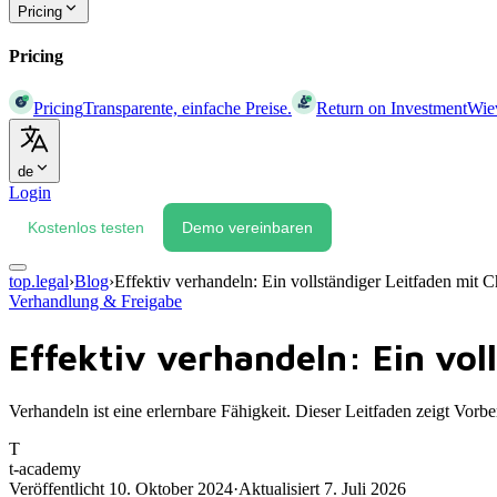
Pricing
Pricing
Pricing
Transparente, einfache Preise.
Return on Investment
Wiev
de
Login
Kostenlos testen
Demo vereinbaren
top.legal
›
Blog
›
Effektiv verhandeln: Ein vollständiger Leitfaden mit C
Verhandlung & Freigabe
Effektiv verhandeln: Ein vol
Verhandeln ist eine erlernbare Fähigkeit. Dieser Leitfaden zeigt Vorb
T
t-academy
Veröffentlicht
10. Oktober 2024
·
Aktualisiert
7. Juli 2026