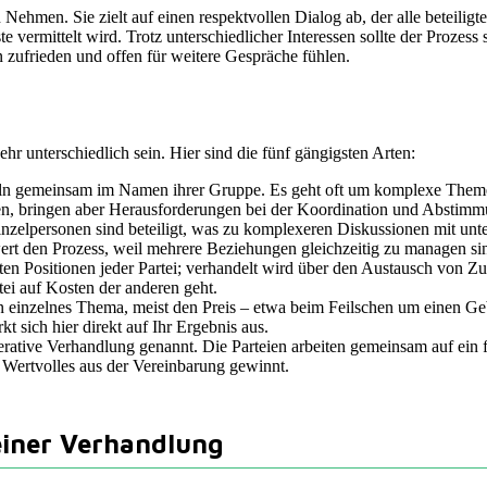
hmen. Sie zielt auf einen respektvollen Dialog ab, der alle beteiligte
 vermittelt wird. Trotz unterschiedlicher Interessen sollte der Prozes
n zufrieden und offen für weitere Gespräche fühlen.
r unterschiedlich sein. Hier sind die fünf gängigsten Arten:
ln gemeinsam im Namen ihrer Gruppe. Es geht oft um komplexe Themen,
n, bringen aber Herausforderungen bei der Koordination und Abstimmun
zelpersonen sind beteiligt, was zu komplexeren Diskussionen mit unter
wert den Prozess, weil mehrere Beziehungen gleichzeitig zu managen si
en Positionen jeder Partei; verhandelt wird über den Austausch von Zu
ei auf Kosten der anderen geht.
 einzelnes Thema, meist den Preis – etwa beim Feilschen um einen Gebr
t sich hier direkt auf Ihr Ergebnis aus.
rative Verhandlung genannt. Die Parteien arbeiten gemeinsam auf ein fü
as Wertvolles aus der Vereinbarung gewinnt.
einer Verhandlung