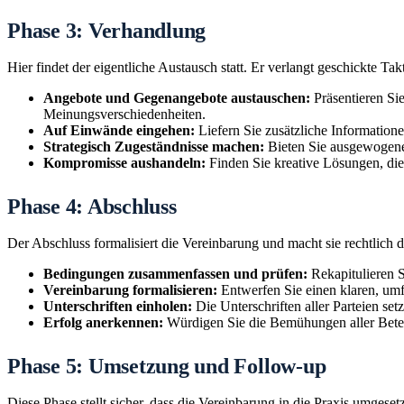
Phase 3: Verhandlung
Hier findet der eigentliche Austausch statt. Er verlangt geschickte Ta
Angebote und Gegenangebote austauschen:
Präsentieren Si
Meinungsverschiedenheiten.
Auf Einwände eingehen:
Liefern Sie zusätzliche Information
Strategisch Zugeständnisse machen:
Bieten Sie ausgewogene 
Kompromisse aushandeln:
Finden Sie kreative Lösungen, die
Phase 4: Abschluss
Der Abschluss formalisiert die Vereinbarung und macht sie rechtlich
Bedingungen zusammenfassen und prüfen:
Rekapitulieren S
Vereinbarung formalisieren:
Entwerfen Sie einen klaren, umf
Unterschriften einholen:
Die Unterschriften aller Parteien set
Erfolg anerkennen:
Würdigen Sie die Bemühungen aller Beteili
Phase 5: Umsetzung und Follow-up
Diese Phase stellt sicher, dass die Vereinbarung in die Praxis umgeset