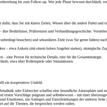
orbereitung bis zum Follow-up. Wer jede Phase bewusst durchläuft, ver
gt dafür, dass Sie mit klaren Zielen, Wissen über die andere Partei und
 – ihre Bedürfnisse, Präferenzen und Verhandlungsgeschichte. Verstehe
e unbedingt brauchen) und sekundären Ziele (was Sie gerne hätten) n
ken – etwa Ankern (mit einem hohen Angebot starten), strategische 
 – eine Person für technische Details, eine für die Gesamtstrategie.
äufe, etwa über Rollenspiele oder Simulationen.
fft ein kooperatives Umfeld.
 Smalltalk oder Eisbrecher schaffen eine freundliche Atmosphäre und 
nd ersten Vorschläge prägnant und selbstbewusst – mit einer überzeu
 und Emotionen, um Anliegen und Einschränkungen der anderen Seite z
tei auf die Themen, die besprochen werden sollen.