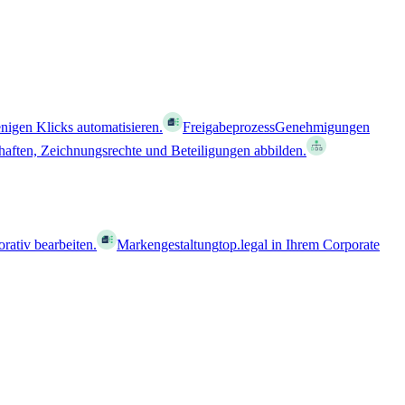
nigen Klicks automatisieren.
Freigabeprozess
Genehmigungen
haften, Zeichnungsrechte und Beteiligungen abbilden.
orativ bearbeiten.
Markengestaltung
top.legal in Ihrem Corporate