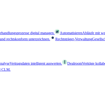
rhandlungsprozesse digital managen.
Automatisieren
Abläufe mit we
 und rechtskonform unterzeichnen.
Rechtsträger-Verwaltung
Gesellsc
nalyse
Vertragsdaten intelligent auswerten.
Dealroom
Verträge kollab
al CLM.