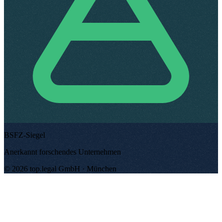
BSFZ-Siegel
Anerkannt forschendes Unternehmen
©
2026
top.legal
GmbH ·
München