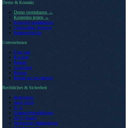
Demo & Kontakt
Demo vereinbaren
→
Kostenlos testen
→
Experten kontaktieren
Onboarding Services
Partnerschaften
Unternehmen
Über uns
Karriere
Partner
Sicherheit
Pricing
Return on Investment
Rechtliches & Sicherheit
Impressum
SaaS AGB
SLA
Datenschutzerklärung
AVV (SaaS)
Technische Maßnahmen