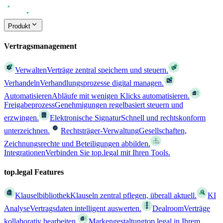
Produkt
Vertragsmanagement
Verwalten
Verträge zentral speichern und steuern.
Verhandeln
Verhandlungsprozesse digital managen.
Automatisieren
Abläufe mit wenigen Klicks automatisieren.
Freigabeprozess
Genehmigungen regelbasiert steuern und
erzwingen.
Elektronische Signatur
Schnell und rechtskonform
unterzeichnen.
Rechtsträger-Verwaltung
Gesellschaften,
Zeichnungsrechte und Beteiligungen abbilden.
Integrationen
Verbinden Sie top.legal mit Ihren Tools.
top.legal Features
Klauselbibliothek
Klauseln zentral pflegen, überall aktuell.
KI
Analyse
Vertragsdaten intelligent auswerten.
Dealroom
Verträge
kollaborativ bearbeiten.
Markengestaltung
top.legal in Ihrem