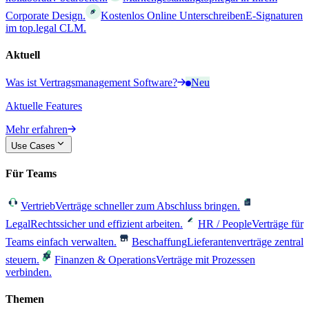
Corporate Design.
Kostenlos Online Unterschreiben
E-Signaturen
im top.legal CLM.
Aktuell
Was ist Vertragsmanagement Software?
Neu
Aktuelle Features
Mehr erfahren
Use Cases
Für Teams
Vertrieb
Verträge schneller zum Abschluss bringen.
Legal
Rechtssicher und effizient arbeiten.
HR / People
Verträge für
Teams einfach verwalten.
Beschaffung
Lieferantenverträge zentral
steuern.
Finanzen & Operations
Verträge mit Prozessen
verbinden.
Themen