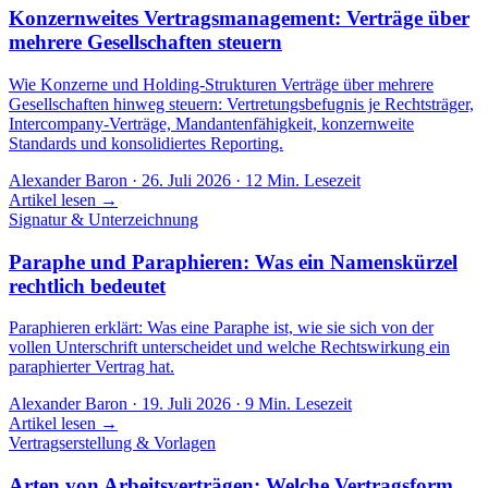
Konzernweites Vertragsmanagement: Verträge über
mehrere Gesellschaften steuern
Wie Konzerne und Holding-Strukturen Verträge über mehrere
Gesellschaften hinweg steuern: Vertretungsbefugnis je Rechtsträger,
Intercompany-Verträge, Mandantenfähigkeit, konzernweite
Standards und konsolidiertes Reporting.
Alexander Baron
·
26. Juli 2026
·
12
Min. Lesezeit
Artikel lesen →
Signatur & Unterzeichnung
Paraphe und Paraphieren: Was ein Namenskürzel
rechtlich bedeutet
Paraphieren erklärt: Was eine Paraphe ist, wie sie sich von der
vollen Unterschrift unterscheidet und welche Rechtswirkung ein
paraphierter Vertrag hat.
Alexander Baron
·
19. Juli 2026
·
9
Min. Lesezeit
Artikel lesen →
Vertragserstellung & Vorlagen
Arten von Arbeitsverträgen: Welche Vertragsform