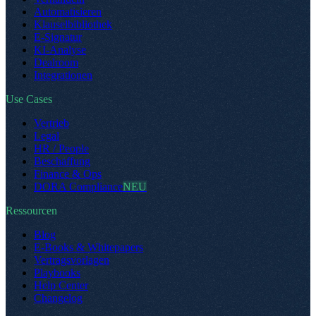
Automatisieren
Klauselbibliothek
E-Signatur
KI-Analyse
Dealroom
Integrationen
Use Cases
Vertrieb
Legal
HR / People
Beschaffung
Finance & Ops
DORA Compliance
NEU
Ressourcen
Blog
E-Books & Whitepapers
Vertragsvorlagen
Playbooks
Help Center
Changelog