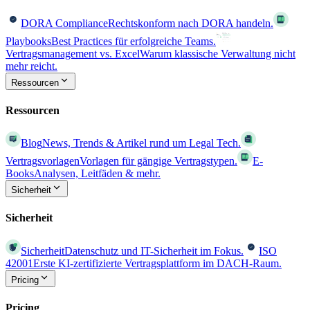
DORA Compliance
Rechtskonform nach DORA handeln.
Playbooks
Best Practices für erfolgreiche Teams.
Vertragsmanagement vs. Excel
Warum klassische Verwaltung nicht
mehr reicht.
Ressourcen
Ressourcen
Blog
News, Trends & Artikel rund um Legal Tech.
Vertragsvorlagen
Vorlagen für gängige Vertragstypen.
E-
Books
Analysen, Leitfäden & mehr.
Sicherheit
Sicherheit
Sicherheit
Datenschutz und IT-Sicherheit im Fokus.
ISO
42001
Erste KI-zertifizierte Vertragsplattform im DACH-Raum.
Pricing
Pricing