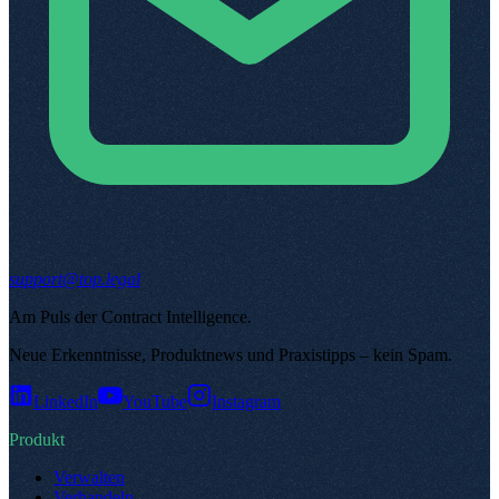
support@top.legal
Am Puls der Contract Intelligence
.
Neue Erkenntnisse, Produktnews und Praxistipps – kein Spam
.
LinkedIn
YouTube
Instagram
Produkt
Verwalten
Verhandeln