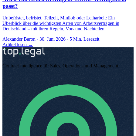
passt?
Unbefristet, befristet, Teilzeit, Minijob oder Leiharbeit: Ein
Überblick über die wichtigsten Arten von Arbeitsverträgen in
Deutschland – mit ihren Regeln, Vor- und Nachteilen.
Alexander Baron
·
30. Juni 2026
·
5
Min. Lesezeit
Artikel lesen →
Contract Intelligence für Sales, Operations und Management
.