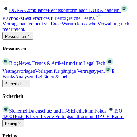
DORA Compliance
Rechtskonform nach DORA handeln.
Playbooks
Best Practices für erfolgreiche Teams.
Vertragsmanagement vs. Excel
Warum klassische Verwaltung nicht
mehr reicht.
Ressourcen
Ressourcen
Blog
News, Trends & Artikel rund um Legal Tech.
Vertragsvorlagen
Vorlagen für gängige Vertragstypen.
E-
Books
Analysen, Leitfäden & mehr.
Sicherheit
Sicherheit
Sicherheit
Datenschutz und IT-Sicherheit im Fokus.
ISO
42001
Erste KI-zertifizierte Vertragsplattform im DACH-Raum.
Pricing
Pricing