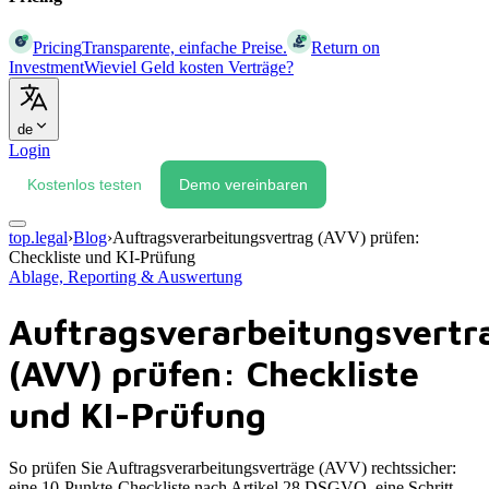
Pricing
Transparente, einfache Preise.
Return on
Investment
Wieviel Geld kosten Verträge?
de
Login
Kostenlos testen
Demo vereinbaren
top.legal
›
Blog
›
Auftragsverarbeitungsvertrag (AVV) prüfen:
Checkliste und KI-Prüfung
Ablage, Reporting & Auswertung
Auftragsverarbeitungsvertr
(AVV) prüfen: Checkliste
und KI-Prüfung
So prüfen Sie Auftragsverarbeitungsverträge (AVV) rechtssicher:
eine 10-Punkte-Checkliste nach Artikel 28 DSGVO, eine Schritt-