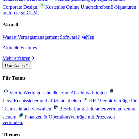
Corporate Design.
Kostenlos Online Unterschreiben
E-Signaturen
im top.legal CLM.
Aktuell
Was ist Vertragsmanagement Software?
Neu
Aktuelle Features
Mehr erfahren
Use Cases
Für Teams
Vertrieb
Verträge schneller zum Abschluss bringen.
Legal
Rechtssicher und effizient arbeiten.
HR / People
Verträge für
Teams einfach verwalten.
Beschaffung
Lieferantenverträge zentral
steuern.
Finanzen & Operations
Verträge mit Prozessen
verbinden.
Themen