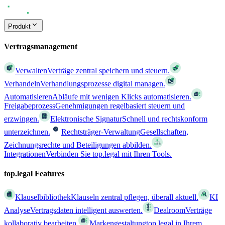
Produkt
Vertragsmanagement
Verwalten
Verträge zentral speichern und steuern.
Verhandeln
Verhandlungsprozesse digital managen.
Automatisieren
Abläufe mit wenigen Klicks automatisieren.
Freigabeprozess
Genehmigungen regelbasiert steuern und
erzwingen.
Elektronische Signatur
Schnell und rechtskonform
unterzeichnen.
Rechtsträger-Verwaltung
Gesellschaften,
Zeichnungsrechte und Beteiligungen abbilden.
Integrationen
Verbinden Sie top.legal mit Ihren Tools.
top.legal Features
Klauselbibliothek
Klauseln zentral pflegen, überall aktuell.
KI
Analyse
Vertragsdaten intelligent auswerten.
Dealroom
Verträge
kollaborativ bearbeiten.
Markengestaltung
top.legal in Ihrem