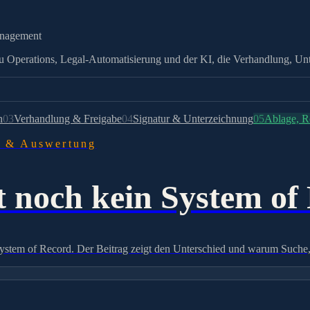
anagement
Operations, Legal-Automatisierung und der KI, die Verhandlung, Unte
n
03
Verhandlung & Freigabe
04
Signatur & Unterzeichnung
05
Ablage, R
g & Auswertung
st noch kein System of
System of Record. Der Beitrag zeigt den Unterschied und warum Suche, 