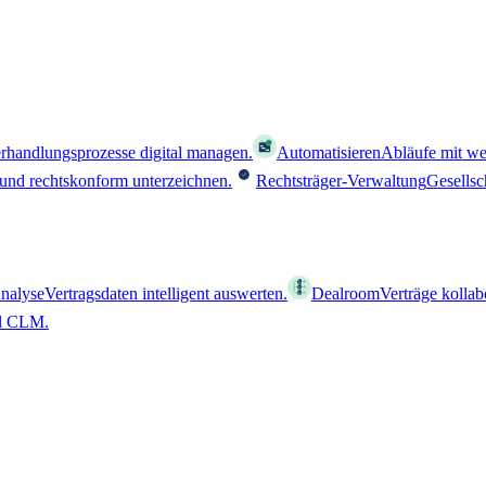
rhandlungsprozesse digital managen.
Automatisieren
Abläufe mit we
 und rechtskonform unterzeichnen.
Rechtsträger-Verwaltung
Gesellsc
nalyse
Vertragsdaten intelligent auswerten.
Dealroom
Verträge kollab
al CLM.