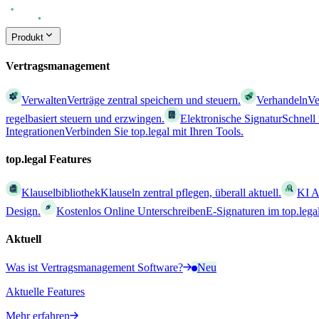
Produkt
Vertragsmanagement
Verwalten
Verträge zentral speichern und steuern.
Verhandeln
Ve
regelbasiert steuern und erzwingen.
Elektronische Signatur
Schnell
Integrationen
Verbinden Sie top.legal mit Ihren Tools.
top.legal Features
Klauselbibliothek
Klauseln zentral pflegen, überall aktuell.
KI A
Design.
Kostenlos Online Unterschreiben
E-Signaturen im top.leg
Aktuell
Was ist Vertragsmanagement Software?
Neu
Aktuelle Features
Mehr erfahren