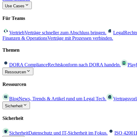
Use Cases
Für Teams
Vertrieb
Verträge schneller zum Abschluss bringen.
Legal
Rechts
Finanzen & Operations
Verträge mit Prozessen verbinden.
Themen
DORA Compliance
Rechtskonform nach DORA handeln.
Play
Ressourcen
Ressourcen
Blog
News, Trends & Artikel rund um Legal Tech.
Vertragsvor
Sicherheit
Sicherheit
Sicherheit
Datenschutz und IT-Sicherheit im Fokus.
ISO 42001