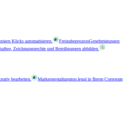
nigen Klicks automatisieren.
Freigabeprozess
Genehmigungen
haften, Zeichnungsrechte und Beteiligungen abbilden.
orativ bearbeiten.
Markengestaltung
top.legal in Ihrem Corporate