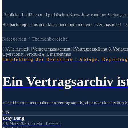
Einblicke, Leitfäden und praktisches Know-how rund um Vertragsm
Beobachtungen aus dem Maschinenraum moderner Vertragsarbeit – zu 
Kategorien /
Themenbereiche
00
Alle Artikel
01
Vertragsmanagement
02
Vertragserstellung & Vorlage
Operations
08
Produkt & Unternehmen
Empfehlung der Redaktion
·
Ablage, Reportin
Ein Vertragsarchiv i
Viele Unternehmen haben ein Vertragsarchiv, aber noch kein echtes 
TD
Tony Dang
20. März 2026
·
6
Min. Lesezeit