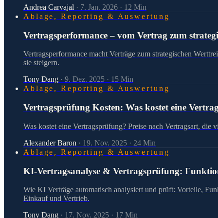
Andrea Carvajal
·
7. Jan. 2026
·
12
Min
Ablage, Reporting & Auswertung
Vertragsperformance – vom Vertrag zum strategi
Vertragsperformance macht Verträge zum strategischen Werttre
sie steigern.
Tony Dang
·
9. Dez. 2025
·
15
Min
Ablage, Reporting & Auswertung
Vertragsprüfung Kosten: Was kostet eine Vertra
Was kostet eine Vertragsprüfung? Preise nach Vertragsart, die
Alexander Baron
·
19. Nov. 2025
·
24
Min
Ablage, Reporting & Auswertung
KI-Vertragsanalyse & Vertragsprüfung: Funktio
Wie KI Verträge automatisch analysiert und prüft: Vorteile, F
Einkauf und Vertrieb.
Tony Dang
·
17. Nov. 2025
·
17
Min