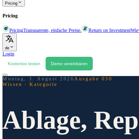
Pricing
Pricing
Pricing
Transparente, einfache Preise.
Return on Investment
Wiev
de
Login
Kostenlos testen
Demo vereinbaren
Montag, 3. August 2026
Ausgabe 030
Wissen
·
Kategorie
Ablage, Re