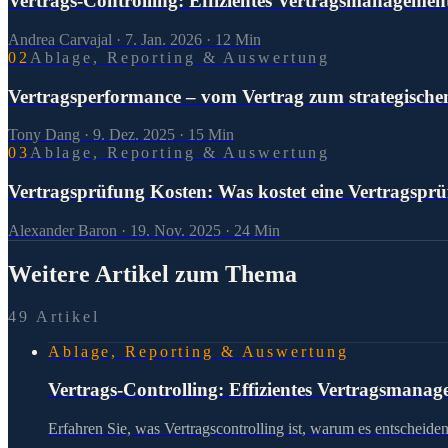
Vertrags-Controlling: Effizientes Vertragsmanageme
Andrea Carvajal
·
7. Jan. 2026
·
12
Min
0
2
Ablage, Reporting & Auswertung
Vertragsperformance – vom Vertrag zum strategische
Tony Dang
·
9. Dez. 2025
·
15
Min
0
3
Ablage, Reporting & Auswertung
Vertragsprüfung Kosten: Was kostet eine Vertragsprü
Alexander Baron
·
19. Nov. 2025
·
24
Min
Weitere Artikel zum Thema
49 Artikel
Ablage, Reporting & Auswertung
Vertrags-Controlling: Effizientes Vertragsmana
Erfahren Sie, was Vertragscontrolling ist, warum es entscheide