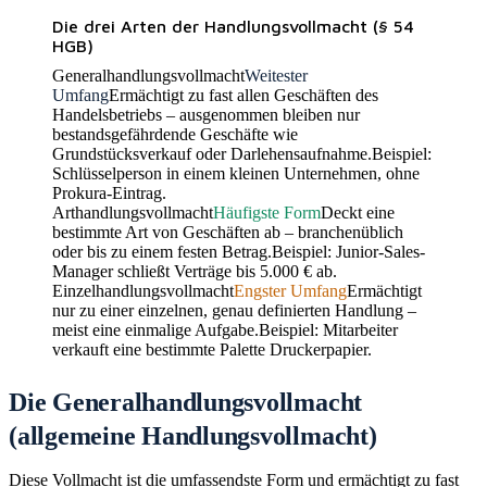
Die drei Arten der Handlungsvollmacht (§ 54
HGB)
Generalhandlungsvollmacht
Weitester
Umfang
Ermächtigt zu fast allen Geschäften des
Handelsbetriebs – ausgenommen bleiben nur
bestandsgefährdende Geschäfte wie
Grundstücksverkauf oder Darlehensaufnahme.
Beispiel
:
Schlüsselperson in einem kleinen Unternehmen, ohne
Prokura-Eintrag.
Arthandlungsvollmacht
Häufigste Form
Deckt eine
bestimmte Art von Geschäften ab – branchenüblich
oder bis zu einem festen Betrag.
Beispiel
:
Junior-Sales-
Manager schließt Verträge bis 5.000 € ab.
Einzelhandlungsvollmacht
Engster Umfang
Ermächtigt
nur zu einer einzelnen, genau definierten Handlung –
meist eine einmalige Aufgabe.
Beispiel
:
Mitarbeiter
verkauft eine bestimmte Palette Druckerpapier.
Die Generalhandlungsvollmacht
(allgemeine Handlungsvollmacht)
Diese Vollmacht ist die umfassendste Form und ermächtigt zu fast