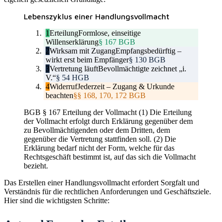
Lebenszyklus einer Handlungsvollmacht
1
Erteilung
Formlose, einseitige
Willenserklärung
§ 167 BGB
2
Wirksam mit Zugang
Empfangsbedürftig –
wirkt erst beim Empfänger
§ 130 BGB
3
Vertretung läuft
Bevollmächtigte zeichnet „i.
V.“
§ 54 HGB
4
Widerruf
Jederzeit – Zugang & Urkunde
beachten
§§ 168, 170, 172 BGB
BGB § 167 Erteilung der Vollmacht (1) Die Erteilung
der Vollmacht erfolgt durch Erklärung gegenüber dem
zu Bevollmächtigenden oder dem Dritten, dem
gegenüber die Vertretung stattfinden soll. (2) Die
Erklärung bedarf nicht der Form, welche für das
Rechtsgeschäft bestimmt ist, auf das sich die Vollmacht
bezieht.
Das Erstellen einer Handlungsvollmacht erfordert Sorgfalt und
Verständnis für die rechtlichen Anforderungen und Geschäftsziele.
Hier sind die wichtigsten Schritte: