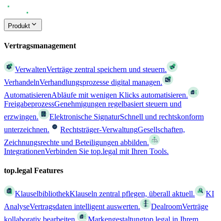
Produkt
Vertragsmanagement
Verwalten
Verträge zentral speichern und steuern.
Verhandeln
Verhandlungsprozesse digital managen.
Automatisieren
Abläufe mit wenigen Klicks automatisieren.
Freigabeprozess
Genehmigungen regelbasiert steuern und
erzwingen.
Elektronische Signatur
Schnell und rechtskonform
unterzeichnen.
Rechtsträger-Verwaltung
Gesellschaften,
Zeichnungsrechte und Beteiligungen abbilden.
Integrationen
Verbinden Sie top.legal mit Ihren Tools.
top.legal Features
Klauselbibliothek
Klauseln zentral pflegen, überall aktuell.
KI
Analyse
Vertragsdaten intelligent auswerten.
Dealroom
Verträge
kollaborativ bearbeiten.
Markengestaltung
top.legal in Ihrem