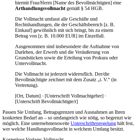
hiermit Frau/Herrn [Name des Bevollmächtigten] eine
Arthandlungsvollmacht
gemäß § 54 HGB.
Die Vollmacht umfasst alle Geschäfte und
Rechtshandlungen, die der Geschäftsbereich [z. B.
Einkauf] gewöhnlich mit sich bringt, bis zu einem
Betrag von [z. B. 10.000 EUR] im Einzelfall.
Ausgenommen sind insbesondere die Aufnahme von
Darlehen, der Erwerb und die Veräußerung von
Grundstücken sowie die Erteilung von Prokura oder
Untervollmacht.
Die Vollmacht ist jederzeit widerruflich. Der/die
Bevollmächtigte zeichnet mit dem Zusatz „i. V.“ (in
Vertretung).
[Ort, Datum] · [Unterschrift Vollmachtgeber] ·
[Unterschrift Bevollmächtigte/r]
Passen Sie Umfang, Betragsgrenzen und Ausnahmen an Ihren
konkreten Bedarf an – so umfangreich wie nötig, so begrenzt wie
möglich. Eine unternehmensweite
Unterschriftenregelung
hält fest,
wer welche Handlungsvollmacht in welchem Umfang besitzt.
Kostenlose Vorlage: Vollmacht