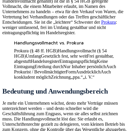
Handelsvollmacht genannt) ist die in § 54 HGB geregelte
Vollmacht, die einem Mitarbeiter erlaubt, im Namen des
Unternehmens zu handeln – etwa für den Verkauf von Waren, die
Vertretung bei Verhandlungen oder das Treffen geschäftlicher
Entscheidungen. Sie ist die „leichtere“ Schwester der
Prokura
:
weniger umfassend, frei im Umfang gestaltbar und nicht
eintragungspflichtig im Handelsregister.
Handlungsvollmacht vs. Prokura
Prokura (§ 48 ff. HGB)
Handlungsvollmacht (§ 54
HGB)
Umfang
Gesetzlich fest, sehr weit
Frei gestaltbar,
abgestuft
Handelsregister
Eintragungspflichtig
Keine
Eintragung
Erteilung durch
Nur Inhaber persönlich
Auch
Prokurist / Bevollmächtigter
Form
Ausdrücklich
Auch
konkludent möglich
Zeichnung
„ppa.“
„i. V.“
Bedeutung und Anwendungsbereich
Je mehr ein Unternehmen wächst, desto mehr Verträge müssen
unterzeichnet werden – und desto schneller wird die
Geschäftsführung zum Engpass, wenn sie alles selbst zeichnen
muss. Die Handlungsvollmacht löst das: Sie erlaubt es,
Unterschriftenrechte gezielt zu delegieren, vom kleinen Betrieb bis
zum Konzern, ohne die Kontrolle über das Wesentliche abzugeben.