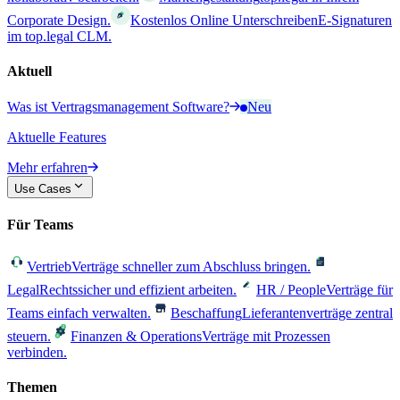
Corporate Design.
Kostenlos Online Unterschreiben
E-Signaturen
im top.legal CLM.
Aktuell
Was ist Vertragsmanagement Software?
Neu
Aktuelle Features
Mehr erfahren
Use Cases
Für Teams
Vertrieb
Verträge schneller zum Abschluss bringen.
Legal
Rechtssicher und effizient arbeiten.
HR / People
Verträge für
Teams einfach verwalten.
Beschaffung
Lieferantenverträge zentral
steuern.
Finanzen & Operations
Verträge mit Prozessen
verbinden.
Themen