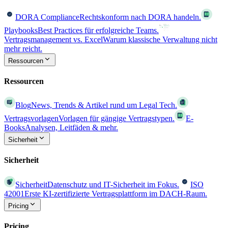
DORA Compliance
Rechtskonform nach DORA handeln.
Playbooks
Best Practices für erfolgreiche Teams.
Vertragsmanagement vs. Excel
Warum klassische Verwaltung nicht
mehr reicht.
Ressourcen
Ressourcen
Blog
News, Trends & Artikel rund um Legal Tech.
Vertragsvorlagen
Vorlagen für gängige Vertragstypen.
E-
Books
Analysen, Leitfäden & mehr.
Sicherheit
Sicherheit
Sicherheit
Datenschutz und IT-Sicherheit im Fokus.
ISO
42001
Erste KI-zertifizierte Vertragsplattform im DACH-Raum.
Pricing
Pricing