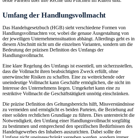
beide Parteien über ihre Rechte und Pflichten im Klaren sind.
Umfang der Handlungsvollmacht
Das Handelsgesetzbuch (HGB) sieht verschiedene Formen von
Handlungsvollmachten vor, wobei die genaue Ausgestaltung von
der jeweiligen Unternehmenssituation abhängt. Allerdings geht es in
diesem Abschnitt nicht um die einzelnen Varianten, sondern um die
Bedeutung der präzisen Definition des Umfangs der
Handlungsvollmacht.
Eine klare Regelung des Umfangs ist essentiell, um sicherzustellen,
dass die Vollmacht ihren beabsichtigten Zweck erfüllt, ohne
unerwünschte Risiken zu schaffen. Eine zu weitreichende oder
uneindeutige Vollmacht kann Geschäfte ermöglichen, die nicht im
Interesse des Unternehmens liegen. Umgekehrt kann eine zu
restriktive Vollmacht die Geschäftstätigkeit unnötig einschränken.
Die präzise Definition des Geltungsbereichs hilft, Missverständnisse
zu vermeiden und ermöglicht es beiden Parteien, die Beziehung auf
einer soliden rechtlichen Grundlage zu führen. Dies unterstreicht die
Notwendigkeit, den Umfang einer Handlungsvollmacht sorgfältig
zu bestimmen und entsprechend den spezifischen Bedürfnissen des
Handelsgewerbes des Inhabers auszurichten. Dabei sollte der
Umfang nicht uneingeschränkt vergeben werden, sondern immer