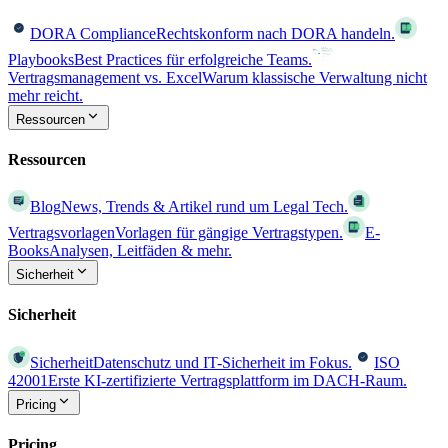
DORA Compliance
Rechtskonform nach DORA handeln.
Playbooks
Best Practices für erfolgreiche Teams.
Vertragsmanagement vs. Excel
Warum klassische Verwaltung nicht
mehr reicht.
Ressourcen
Ressourcen
Blog
News, Trends & Artikel rund um Legal Tech.
Vertragsvorlagen
Vorlagen für gängige Vertragstypen.
E-
Books
Analysen, Leitfäden & mehr.
Sicherheit
Sicherheit
Sicherheit
Datenschutz und IT-Sicherheit im Fokus.
ISO
42001
Erste KI-zertifizierte Vertragsplattform im DACH-Raum.
Pricing
Pricing