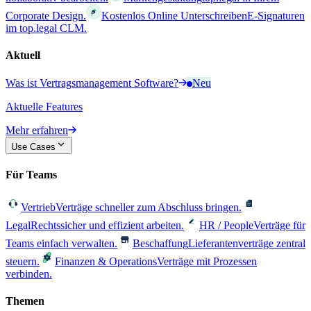
Corporate Design.
Kostenlos Online Unterschreiben
E-Signaturen
im top.legal CLM.
Aktuell
Was ist Vertragsmanagement Software?
Neu
Aktuelle Features
Mehr erfahren
Use Cases
Für Teams
Vertrieb
Verträge schneller zum Abschluss bringen.
Legal
Rechtssicher und effizient arbeiten.
HR / People
Verträge für
Teams einfach verwalten.
Beschaffung
Lieferantenverträge zentral
steuern.
Finanzen & Operations
Verträge mit Prozessen
verbinden.
Themen