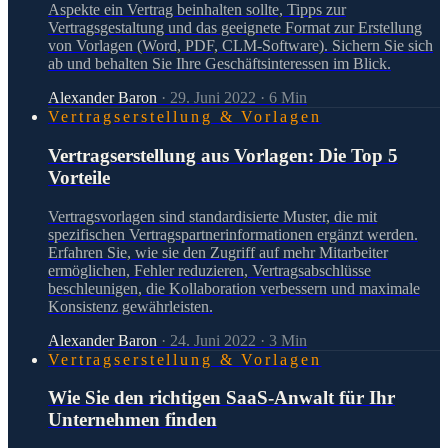
Aspekte ein Vertrag beinhalten sollte, Tipps zur
Vertragsgestaltung und das geeignete Format zur Erstellung
von Vorlagen (Word, PDF, CLM-Software). Sichern Sie sich
ab und behalten Sie Ihre Geschäftsinteressen im Blick.
Alexander Baron
·
29. Juni 2022
·
6
Min
Vertragserstellung & Vorlagen
Vertragserstellung aus Vorlagen: Die Top 5
Vorteile
Vertragsvorlagen sind standardisierte Muster, die mit
spezifischen Vertragspartnerinformationen ergänzt werden.
Erfahren Sie, wie sie den Zugriff auf mehr Mitarbeiter
ermöglichen, Fehler reduzieren, Vertragsabschlüsse
beschleunigen, die Kollaboration verbessern und maximale
Konsistenz gewährleisten.
Alexander Baron
·
24. Juni 2022
·
3
Min
Vertragserstellung & Vorlagen
Wie Sie den richtigen SaaS-Anwalt für Ihr
Unternehmen finden