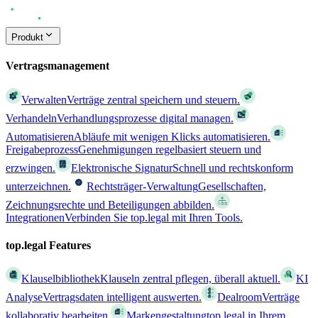
Produkt
Vertragsmanagement
Verwalten
Verträge zentral speichern und steuern.
Verhandeln
Verhandlungsprozesse digital managen.
Automatisieren
Abläufe mit wenigen Klicks automatisieren.
Freigabeprozess
Genehmigungen regelbasiert steuern und
erzwingen.
Elektronische Signatur
Schnell und rechtskonform
unterzeichnen.
Rechtsträger-Verwaltung
Gesellschaften,
Zeichnungsrechte und Beteiligungen abbilden.
Integrationen
Verbinden Sie top.legal mit Ihren Tools.
top.legal Features
Klauselbibliothek
Klauseln zentral pflegen, überall aktuell.
KI
Analyse
Vertragsdaten intelligent auswerten.
Dealroom
Verträge
kollaborativ bearbeiten.
Markengestaltung
top.legal in Ihrem