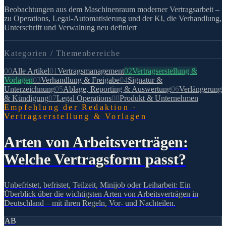
Beobachtungen aus dem Maschinenraum moderner Vertragsarbeit –
zu Operations, Legal-Automatisierung und der KI, die Verhandlung,
Unterschrift und Verwaltung neu definiert
Kategorien /
Themenbereiche
00
Alle Artikel
01
Vertragsmanagement
02
Vertragserstellung &
Vorlagen
03
Verhandlung & Freigabe
04
Signatur &
Unterzeichnung
05
Ablage, Reporting & Auswertung
06
Verlängerung
& Kündigung
07
Legal Operations
08
Produkt & Unternehmen
Empfehlung der Redaktion
·
Vertragserstellung & Vorlagen
Arten von Arbeitsverträgen:
Welche Vertragsform passt?
Unbefristet, befristet, Teilzeit, Minijob oder Leiharbeit: Ein
Überblick über die wichtigsten Arten von Arbeitsverträgen in
Deutschland – mit ihren Regeln, Vor- und Nachteilen.
AB