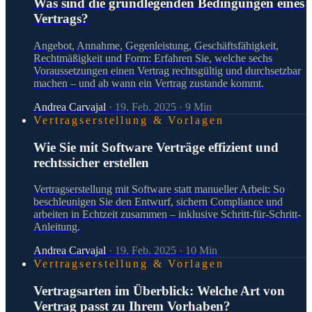
Was sind die grundlegenden Bedingungen eines
Vertrags?
Angebot, Annahme, Gegenleistung, Geschäftsfähigkeit,
Rechtmäßigkeit und Form: Erfahren Sie, welche sechs
Voraussetzungen einen Vertrag rechtsgültig und durchsetzbar
machen – und ab wann ein Vertrag zustande kommt.
Andrea Carvajal
·
19. Feb. 2025
·
9
Min
Vertragserstellung & Vorlagen
Wie Sie mit Software Verträge effizient und
rechtssicher erstellen
Vertragserstellung mit Software statt manueller Arbeit: So
beschleunigen Sie den Entwurf, sichern Compliance und
arbeiten in Echtzeit zusammen – inklusive Schritt-für-Schritt-
Anleitung.
Andrea Carvajal
·
19. Feb. 2025
·
10
Min
Vertragserstellung & Vorlagen
Vertragsarten im Überblick: Welche Art von
Vertrag passt zu Ihrem Vorhaben?