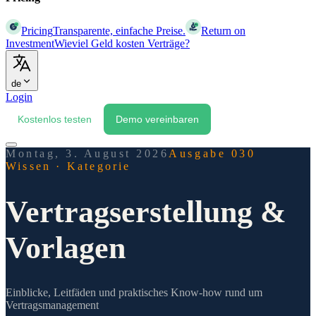
Pricing
Transparente, einfache Preise.
Return on
Investment
Wieviel Geld kosten Verträge?
de
Login
Kostenlos testen
Demo vereinbaren
Montag, 3. August 2026
Ausgabe 030
Wissen
·
Kategorie
Vertragserstellung &
Vorlagen
Einblicke, Leitfäden und praktisches Know-how rund um
Vertragsmanagement