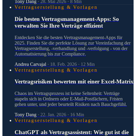
Tony Dang
·
28. Mai 2026
·
8
Min
Vertragserstellung & Vorlagen
Die besten Vertragsmanagement-Apps: So
verwalten Sie Ihre Verträge effizient
Entdecken Sie die besten Vertragsmanagement-Apps für
2025. Finden Sie die perfekte Lösung zur Vereinfachung der
Vertragserstellung, -verhandlung und -verfolgung - von der
Automatisierung bis zur Compliance.
Andrea Carvajal
·
18. Feb. 2026
·
12
Min
Vertragserstellung & Vorlagen
Vertragsrisiken bewerten mit einer Excel-Matrix
Chaos im Vertragsprozess ist keine Seltenheit: Verträge
stapeln sich in Ordnern oder E-Mail-Postfächern, Fristen
gehen unter, und jeder beurteilt Risiken nach Bauchgefühl.
Tony Dang
·
22. Jan. 2026
·
16
Min
Vertragserstellung & Vorlagen
ChatGPT als Vertragsassistent: Wie gut ist die