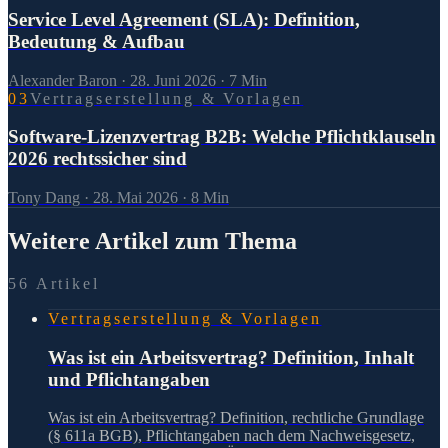
Service Level Agreement (SLA): Definition,
Bedeutung & Aufbau
Alexander Baron
·
28. Juni 2026
·
7
Min
0
3
Vertragserstellung & Vorlagen
Software-Lizenzvertrag B2B: Welche Pflichtklauseln
2026 rechtssicher sind
Tony Dang
·
28. Mai 2026
·
8
Min
Weitere Artikel zum Thema
56 Artikel
Vertragserstellung & Vorlagen
Was ist ein Arbeitsvertrag? Definition, Inhalt
und Pflichtangaben
Was ist ein Arbeitsvertrag? Definition, rechtliche Grundlage
(§ 611a BGB), Pflichtangaben nach dem Nachweisgesetz,