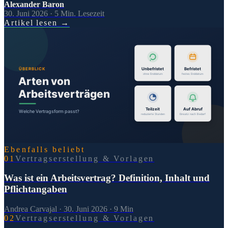
Alexander Baron
30. Juni 2026
·
5
Min. Lesezeit
Artikel lesen
→
Ebenfalls beliebt
0
1
Vertragserstellung & Vorlagen
Was ist ein Arbeitsvertrag? Definition, Inhalt und
Pflichtangaben
Andrea Carvajal
·
30. Juni 2026
·
9
Min
0
2
Vertragserstellung & Vorlagen