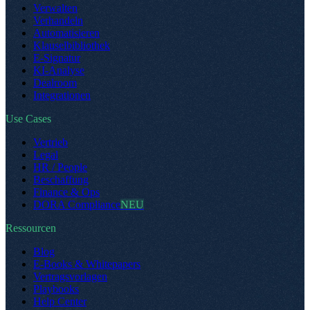
Verwalten
Verhandeln
Automatisieren
Klauselbibliothek
E-Signatur
KI-Analyse
Dealroom
Integrationen
Use Cases
Vertrieb
Legal
HR / People
Beschaffung
Finance & Ops
DORA Compliance
NEU
Ressourcen
Blog
E-Books & Whitepapers
Vertragsvorlagen
Playbooks
Help Center