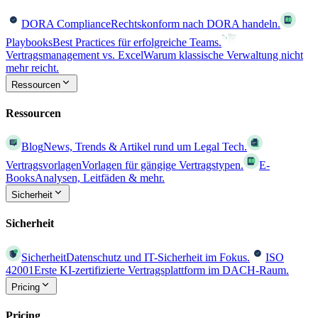
DORA Compliance
Rechtskonform nach DORA handeln.
Playbooks
Best Practices für erfolgreiche Teams.
Vertragsmanagement vs. Excel
Warum klassische Verwaltung nicht
mehr reicht.
Ressourcen
Ressourcen
Blog
News, Trends & Artikel rund um Legal Tech.
Vertragsvorlagen
Vorlagen für gängige Vertragstypen.
E-
Books
Analysen, Leitfäden & mehr.
Sicherheit
Sicherheit
Sicherheit
Datenschutz und IT-Sicherheit im Fokus.
ISO
42001
Erste KI-zertifizierte Vertragsplattform im DACH-Raum.
Pricing
Pricing