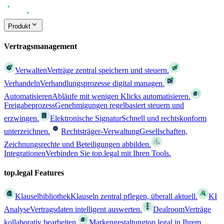
Produkt
Vertragsmanagement
Verwalten
Verträge zentral speichern und steuern.
Verhandeln
Verhandlungsprozesse digital managen.
Automatisieren
Abläufe mit wenigen Klicks automatisieren.
Freigabeprozess
Genehmigungen regelbasiert steuern und
erzwingen.
Elektronische Signatur
Schnell und rechtskonform
unterzeichnen.
Rechtsträger-Verwaltung
Gesellschaften,
Zeichnungsrechte und Beteiligungen abbilden.
Integrationen
Verbinden Sie top.legal mit Ihren Tools.
top.legal Features
Klauselbibliothek
Klauseln zentral pflegen, überall aktuell.
KI
Analyse
Vertragsdaten intelligent auswerten.
Dealroom
Verträge
kollaborativ bearbeiten.
Markengestaltung
top.legal in Ihrem