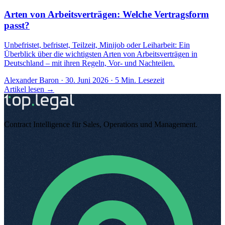
Arten von Arbeitsverträgen: Welche Vertragsform
passt?
Unbefristet, befristet, Teilzeit, Minijob oder Leiharbeit: Ein
Überblick über die wichtigsten Arten von Arbeitsverträgen in
Deutschland – mit ihren Regeln, Vor- und Nachteilen.
Alexander Baron
·
30. Juni 2026
·
5
Min. Lesezeit
Artikel lesen →
Contract Intelligence für Sales, Operations und Management
.