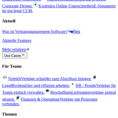
Corporate Design.
Kostenlos Online Unterschreiben
E-Signaturen
im top.legal CLM.
Aktuell
Was ist Vertragsmanagement Software?
Neu
Aktuelle Features
Mehr erfahren
Use Cases
Für Teams
Vertrieb
Verträge schneller zum Abschluss bringen.
Legal
Rechtssicher und effizient arbeiten.
HR / People
Verträge für
Teams einfach verwalten.
Beschaffung
Lieferantenverträge zentral
steuern.
Finanzen & Operations
Verträge mit Prozessen
verbinden.
Themen