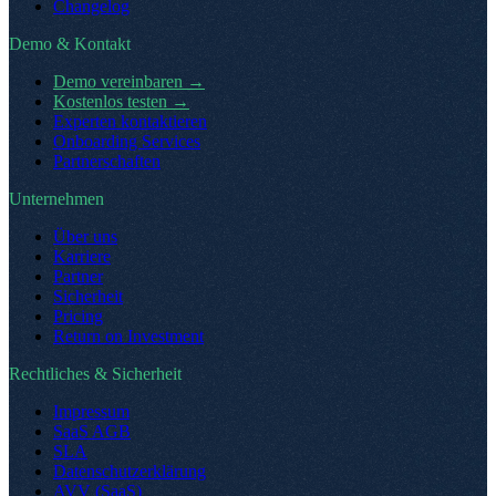
Changelog
Demo & Kontakt
Demo vereinbaren
→
Kostenlos testen
→
Experten kontaktieren
Onboarding Services
Partnerschaften
Unternehmen
Über uns
Karriere
Partner
Sicherheit
Pricing
Return on Investment
Rechtliches & Sicherheit
Impressum
SaaS AGB
SLA
Datenschutzerklärung
AVV (SaaS)