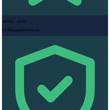
ISO/IEC 42001
KI-Managementsysteme