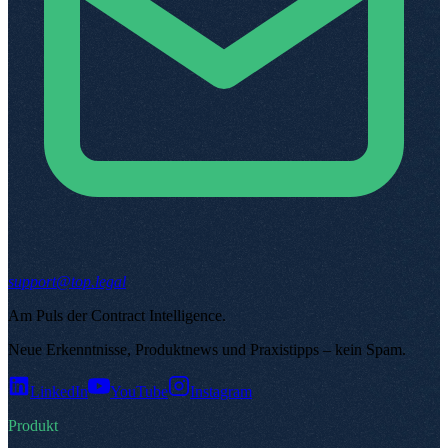
support@top.legal
Am Puls der Contract Intelligence
.
Neue Erkenntnisse, Produktnews und Praxistipps – kein Spam
.
LinkedIn
YouTube
Instagram
Produkt