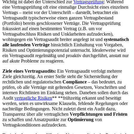
Wichtig ist dabei der Unterschied zur
Vertragsprüfung
: Während
eine Vertragsprüfung oft eine einmalige Durchsicht eines einzelnen
Vertrags – meist vor der Unterschrift – darstellt, betrachtet ein
Vertragsaudit typischerweise einen ganzen Vertragsbestand
(Portfolio) bereits geschlossener Verträge. Die Vertragsprüfung
fokussiert auf einen bestimmten Vertrag (z.B. um vor
Vertragsabschluss Risiken und Unklarheiten aufzudecken),
wohingegen ein Vertragsaudit breiter angelegt ist und
systematisch
alle laufenden Verträge
hinsichtlich Einhaltung von Vorgaben,
Risiken und Optimierungspotenzial untersucht. Idealerweise wird
ein Vertragsaudit regelmäßig und proaktiv durchgeführt, anstatt nur
auf akute Probleme zu reagieren.
Ziele eines Vertragsaudits:
Ein Vertragsaudit verfolgt mehrere
Ziele gleichzeitig. An erster Stelle steht die Sicherstellung der
rechtlichen und regulatorischen
Compliance
– das bedeutet, zu
prüfen, ob alle Verträge mit geltenden Gesetzen, Vorschriften und
internen Richtlinien im Einklang stehen. Daneben sollen durch das
Audit
vertragliche Risiken
** **frühzeitig erkannt und beseitigt
werden, seien es unwirksame Klauseln, fehlende Regelungen oder
nachteilige Bedingungen. Nicht zuletzt dient ein Audit dazu,
Transparenz über alle vertraglichen
Verpflichtungen und Fristen
zu schaffen und Ansatzpunkte zur
Optimierung
von
Vertragskonditionen aufzudecken.