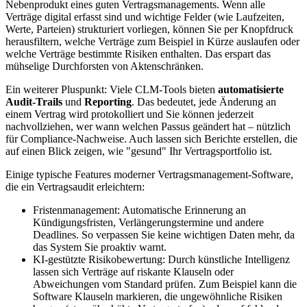
Nebenprodukt eines guten Vertragsmanagements. Wenn alle
Verträge digital erfasst sind und wichtige Felder (wie Laufzeiten,
Werte, Parteien) strukturiert vorliegen, können Sie per Knopfdruck
herausfiltern, welche Verträge zum Beispiel in Kürze auslaufen oder
welche Verträge bestimmte Risiken enthalten. Das erspart das
mühselige Durchforsten von Aktenschränken.
Ein weiterer Pluspunkt: Viele CLM-Tools bieten
automatisierte
Audit-Trails
und
Reporting
. Das bedeutet, jede Änderung an
einem Vertrag wird protokolliert und Sie können jederzeit
nachvollziehen, wer wann welchen Passus geändert hat – nützlich
für Compliance-Nachweise. Auch lassen sich Berichte erstellen, die
auf einen Blick zeigen, wie "gesund" Ihr Vertragsportfolio ist.
Einige typische Features moderner Vertragsmanagement-Software,
die ein Vertragsaudit erleichtern:
Fristenmanagement: Automatische Erinnerung an
Kündigungsfristen, Verlängerungstermine und andere
Deadlines. So verpassen Sie keine wichtigen Daten mehr, da
das System Sie proaktiv warnt.
KI-gestützte Risikobewertung: Durch künstliche Intelligenz
lassen sich Verträge auf riskante Klauseln oder
Abweichungen vom Standard prüfen. Zum Beispiel kann die
Software Klauseln markieren, die ungewöhnliche Risiken