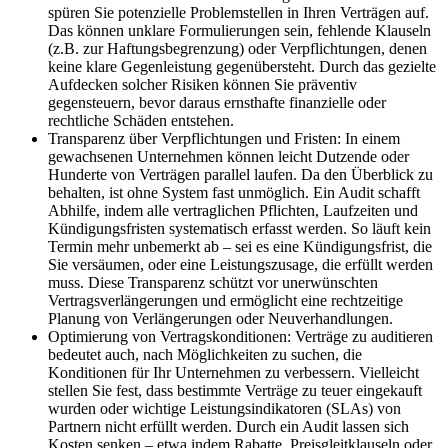
spüren Sie potenzielle Problemstellen in Ihren Verträgen auf.
Das können unklare Formulierungen sein, fehlende Klauseln
(z.B. zur Haftungsbegrenzung) oder Verpflichtungen, denen
keine klare Gegenleistung gegenübersteht. Durch das gezielte
Aufdecken solcher Risiken können Sie präventiv
gegensteuern, bevor daraus ernsthafte finanzielle oder
rechtliche Schäden entstehen.
Transparenz über Verpflichtungen und Fristen: In einem
gewachsenen Unternehmen können leicht Dutzende oder
Hunderte von Verträgen parallel laufen. Da den Überblick zu
behalten, ist ohne System fast unmöglich. Ein Audit schafft
Abhilfe, indem alle vertraglichen Pflichten, Laufzeiten und
Kündigungsfristen systematisch erfasst werden. So läuft kein
Termin mehr unbemerkt ab – sei es eine Kündigungsfrist, die
Sie versäumen, oder eine Leistungszusage, die erfüllt werden
muss. Diese Transparenz schützt vor unerwünschten
Vertragsverlängerungen und ermöglicht eine rechtzeitige
Planung von Verlängerungen oder Neuverhandlungen.
Optimierung von Vertragskonditionen: Verträge zu auditieren
bedeutet auch, nach Möglichkeiten zu suchen, die
Konditionen für Ihr Unternehmen zu verbessern. Vielleicht
stellen Sie fest, dass bestimmte Verträge zu teuer eingekauft
wurden oder wichtige Leistungsindikatoren (SLAs) von
Partnern nicht erfüllt werden. Durch ein Audit lassen sich
Kosten senken – etwa indem Rabatte, Preisgleitklauseln oder