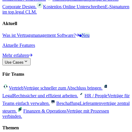
Corporate Design.
Kostenlos Online Unterschreiben
E-Signaturen
im top.legal CLM.
Aktuell
Was ist Vertragsmanagement Software?
Neu
Aktuelle Features
Mehr erfahren
Use Cases
Für Teams
Vertrieb
Verträge schneller zum Abschluss bringen.
Legal
Rechtssicher und effizient arbeiten.
HR / People
Verträge für
Teams einfach verwalten.
Beschaffung
Lieferantenverträge zentral
steuern.
Finanzen & Operations
Verträge mit Prozessen
verbinden.
Themen