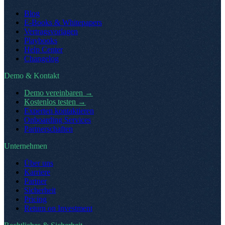
Blog
E-Books & Whitepapers
Vertragsvorlagen
Playbooks
Help Center
Changelog
Demo & Kontakt
Demo vereinbaren
→
Kostenlos testen
→
Experten kontaktieren
Onboarding Services
Partnerschaften
Unternehmen
Über uns
Karriere
Partner
Sicherheit
Pricing
Return on Investment