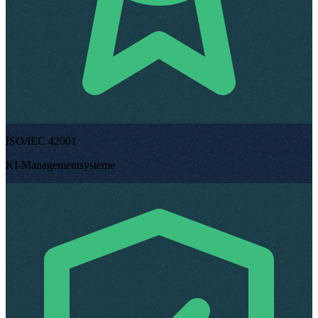
ISO/IEC 42001
KI-Managementsysteme