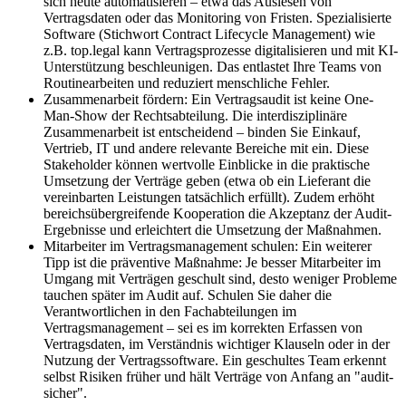
sich heute automatisieren – etwa das Auslesen von
Vertragsdaten oder das Monitoring von Fristen. Spezialisierte
Software (Stichwort Contract Lifecycle Management) wie
z.B. top.legal kann Vertragsprozesse digitalisieren und mit KI-
Unterstützung beschleunigen. Das entlastet Ihre Teams von
Routinearbeiten und reduziert menschliche Fehler.
Zusammenarbeit fördern: Ein Vertragsaudit ist keine One-
Man-Show der Rechtsabteilung. Die interdisziplinäre
Zusammenarbeit ist entscheidend – binden Sie Einkauf,
Vertrieb, IT und andere relevante Bereiche mit ein. Diese
Stakeholder können wertvolle Einblicke in die praktische
Umsetzung der Verträge geben (etwa ob ein Lieferant die
vereinbarten Leistungen tatsächlich erfüllt). Zudem erhöht
bereichsübergreifende Kooperation die Akzeptanz der Audit-
Ergebnisse und erleichtert die Umsetzung der Maßnahmen.
Mitarbeiter im Vertragsmanagement schulen: Ein weiterer
Tipp ist die präventive Maßnahme: Je besser Mitarbeiter im
Umgang mit Verträgen geschult sind, desto weniger Probleme
tauchen später im Audit auf. Schulen Sie daher die
Verantwortlichen in den Fachabteilungen im
Vertragsmanagement – sei es im korrekten Erfassen von
Vertragsdaten, im Verständnis wichtiger Klauseln oder in der
Nutzung der Vertragssoftware. Ein geschultes Team erkennt
selbst Risiken früher und hält Verträge von Anfang an "audit-
sicher".