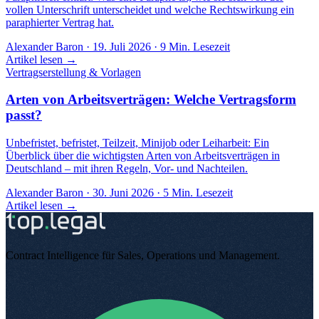
vollen Unterschrift unterscheidet und welche Rechtswirkung ein
paraphierter Vertrag hat.
Alexander Baron
·
19. Juli 2026
·
9
Min. Lesezeit
Artikel lesen →
Vertragserstellung & Vorlagen
Arten von Arbeitsverträgen: Welche Vertragsform
passt?
Unbefristet, befristet, Teilzeit, Minijob oder Leiharbeit: Ein
Überblick über die wichtigsten Arten von Arbeitsverträgen in
Deutschland – mit ihren Regeln, Vor- und Nachteilen.
Alexander Baron
·
30. Juni 2026
·
5
Min. Lesezeit
Artikel lesen →
Contract Intelligence für Sales, Operations und Management
.