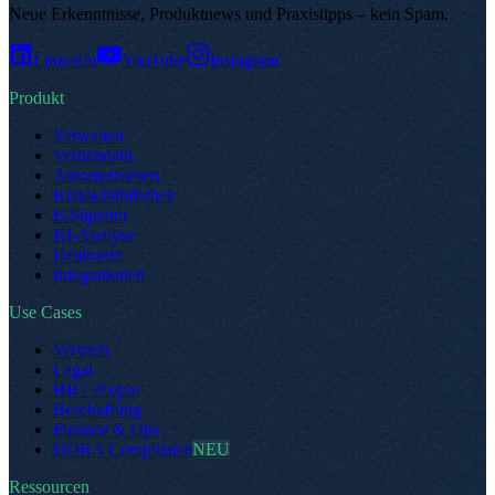
Neue Erkenntnisse, Produktnews und Praxistipps – kein Spam
.
LinkedIn
YouTube
Instagram
Produkt
Verwalten
Verhandeln
Automatisieren
Klauselbibliothek
E-Signatur
KI-Analyse
Dealroom
Integrationen
Use Cases
Vertrieb
Legal
HR / People
Beschaffung
Finance & Ops
DORA Compliance
NEU
Ressourcen