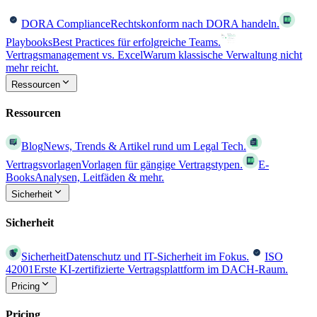
DORA Compliance
Rechtskonform nach DORA handeln.
Playbooks
Best Practices für erfolgreiche Teams.
Vertragsmanagement vs. Excel
Warum klassische Verwaltung nicht
mehr reicht.
Ressourcen
Ressourcen
Blog
News, Trends & Artikel rund um Legal Tech.
Vertragsvorlagen
Vorlagen für gängige Vertragstypen.
E-
Books
Analysen, Leitfäden & mehr.
Sicherheit
Sicherheit
Sicherheit
Datenschutz und IT-Sicherheit im Fokus.
ISO
42001
Erste KI-zertifizierte Vertragsplattform im DACH-Raum.
Pricing
Pricing