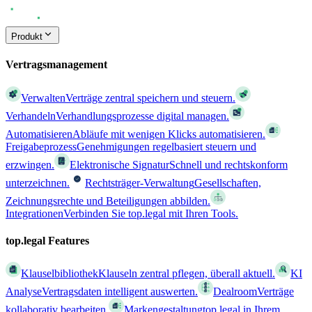
Produkt
Vertragsmanagement
Verwalten
Verträge zentral speichern und steuern.
Verhandeln
Verhandlungsprozesse digital managen.
Automatisieren
Abläufe mit wenigen Klicks automatisieren.
Freigabeprozess
Genehmigungen regelbasiert steuern und
erzwingen.
Elektronische Signatur
Schnell und rechtskonform
unterzeichnen.
Rechtsträger-Verwaltung
Gesellschaften,
Zeichnungsrechte und Beteiligungen abbilden.
Integrationen
Verbinden Sie top.legal mit Ihren Tools.
top.legal Features
Klauselbibliothek
Klauseln zentral pflegen, überall aktuell.
KI
Analyse
Vertragsdaten intelligent auswerten.
Dealroom
Verträge
kollaborativ bearbeiten.
Markengestaltung
top.legal in Ihrem