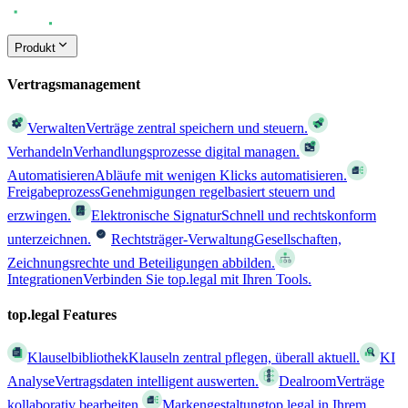
Produkt
Vertragsmanagement
Verwalten
Verträge zentral speichern und steuern.
Verhandeln
Verhandlungsprozesse digital managen.
Automatisieren
Abläufe mit wenigen Klicks automatisieren.
Freigabeprozess
Genehmigungen regelbasiert steuern und
erzwingen.
Elektronische Signatur
Schnell und rechtskonform
unterzeichnen.
Rechtsträger-Verwaltung
Gesellschaften,
Zeichnungsrechte und Beteiligungen abbilden.
Integrationen
Verbinden Sie top.legal mit Ihren Tools.
top.legal Features
Klauselbibliothek
Klauseln zentral pflegen, überall aktuell.
KI
Analyse
Vertragsdaten intelligent auswerten.
Dealroom
Verträge
kollaborativ bearbeiten.
Markengestaltung
top.legal in Ihrem