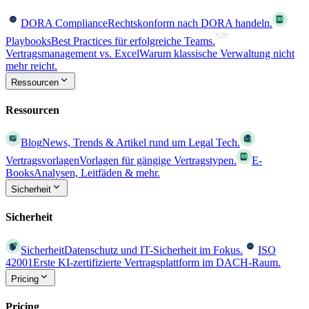
DORA Compliance
Rechtskonform nach DORA handeln.
Playbooks
Best Practices für erfolgreiche Teams.
Vertragsmanagement vs. Excel
Warum klassische Verwaltung nicht
mehr reicht.
Ressourcen
Ressourcen
Blog
News, Trends & Artikel rund um Legal Tech.
Vertragsvorlagen
Vorlagen für gängige Vertragstypen.
E-
Books
Analysen, Leitfäden & mehr.
Sicherheit
Sicherheit
Sicherheit
Datenschutz und IT-Sicherheit im Fokus.
ISO
42001
Erste KI-zertifizierte Vertragsplattform im DACH-Raum.
Pricing
Pricing