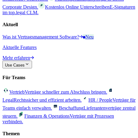
Corporate Design.
Kostenlos Online Unterschreiben
E-Signaturen
im top.legal CLM.
Aktuell
Was ist Vertragsmanagement Software?
Neu
Aktuelle Features
Mehr erfahren
Use Cases
Für Teams
Vertrieb
Verträge schneller zum Abschluss bringen.
Legal
Rechtssicher und effizient arbeiten.
HR / People
Verträge für
Teams einfach verwalten.
Beschaffung
Lieferantenverträge zentral
steuern.
Finanzen & Operations
Verträge mit Prozessen
verbinden.
Themen